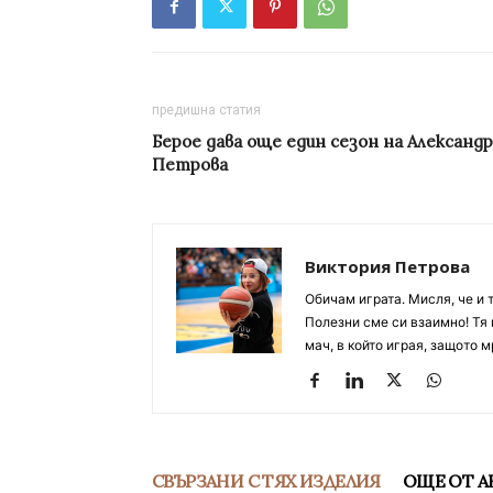
предишна статия
Берое дава още един сезон на Александр
Петрова
Виктория Петрова
Обичам играта. Мисля, че и 
Полезни сме си взаимно! Тя 
мач, в който играя, защото м
СВЪРЗАНИ С ТЯХ ИЗДЕЛИЯ
ОЩЕ ОТ А