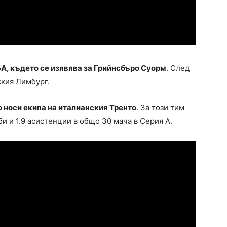
А, където се изявява за Грийнсбъро Суорм
. След
ския Лимбург.
 носи екипа на италианския Тренто
. За този тим
би и 1.9 асистенции в общо 30 мача в Серия А.