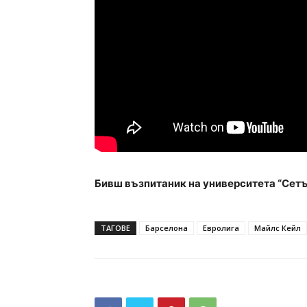
Бивш възпитаник на университета “Сетъ
ТАГОВЕ
Барселона
Евролига
Майлс Кейл