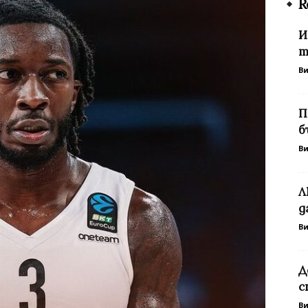
R
И
т
В
П
б
В
Л
д
В
Д
с
В