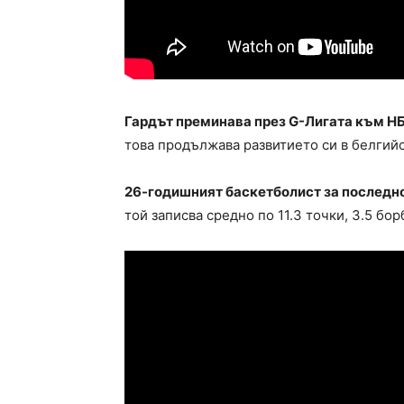
Гардът преминава през G-Лигата към НБ
това продължава развитието си в белгий
26-годишният баскетболист за последно
той записва средно по 11.3 точки, 3.5 бор