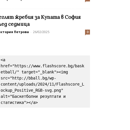
еглят жребия за Купата в София
лед седмица
иктория Петрова
-
26/02/2025
0
<a 
href="https://www.flashscore.bg/bask
etball/" target="_blank"><img 
src="http://bball.bg/wp-
content/uploads/2024/11/Flashscore_L
ockup_Positive_RGB-svg.png" 
alt="Баскетболни резултати и 
статистика"></a>