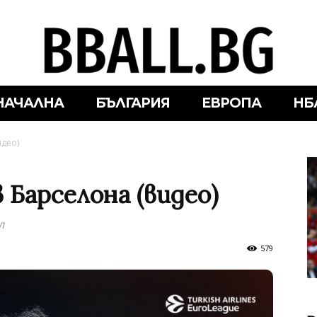
НАЧАЛНА
БЪЛГАРИЯ
ЕВРОПА
НБ
идео)
 Барселона (видео)
л
579