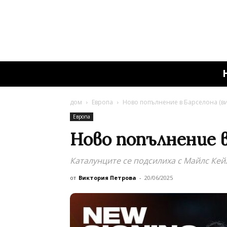
дом
Европа
Ново попълнение в Барселона (в
Европа
Ново попълнение в
Каталунците се подсилиха с Майлс Кей
от
Виктория Петрова
-
20/06/2025