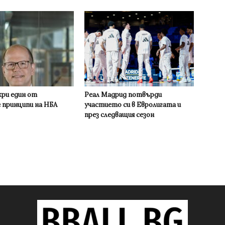
кри един от
Реал Мадрид потвърди
 принципи на НБА
участието си в Евролигата и
през следващия сезон