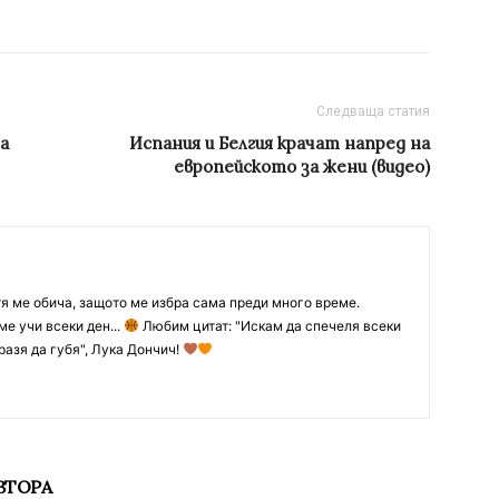
Следваща статия
а
Испания и Белгия крачат напред на
европейското за жени (видео)
тя ме обича, защото ме избра сама преди много време.
ме учи всеки ден...
Любим цитат: "Искам да спечеля всеки
разя да губя", Лука Дончич!
ВТОРА