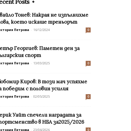
ecent Posts
вайло Тонев: Накрая не изпълнихме
ова, което искаше треньорът
иктория Петрова
-
16/12/2024
0
етър Георгиев: Паметен ден за
ългарския спорт
иктория Петрова
-
13/03/2025
0
юбомир Киров: В този мач успяхме
а победим с половин усилия
иктория Петрова
-
02/05/2025
0
ерик Уайт спечели наградата за
портсменство в НБА за2025/2026
иктория Петрова
-
23/04/2026
0