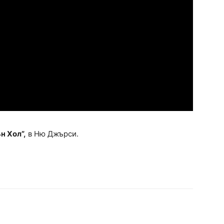
н Хол”,
в Ню Джърси.