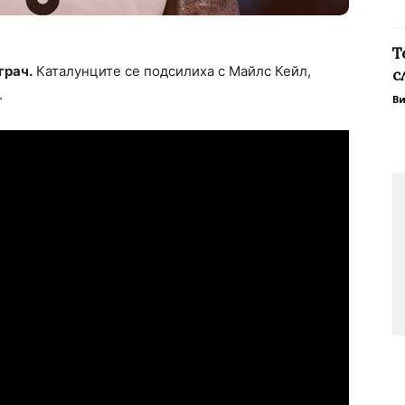
Т
грач.
Каталунците се подсилиха с Майлс Кейл,
с
.
В