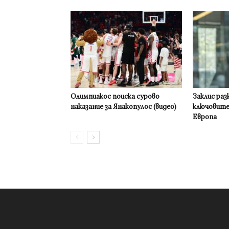
Олимпиакос поиска сурово
Заклис раз
наказание за Янакопулос (видео)
ключовите
Европа