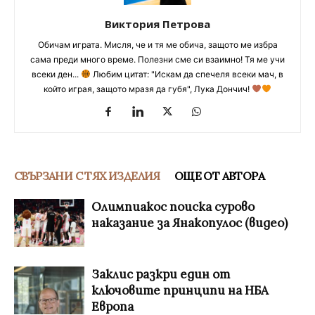
Виктория Петрова
Обичам играта. Мисля, че и тя ме обича, защото ме избра
сама преди много време. Полезни сме си взаимно! Тя ме учи
всеки ден...
Любим цитат: "Искам да спечеля всеки мач, в
който играя, защото мразя да губя", Лука Дончич!
СВЪРЗАНИ С ТЯХ ИЗДЕЛИЯ
ОЩЕ ОТ АВТОРА
Олимпиакос поиска сурово
наказание за Янакопулос (видео)
Заклис разкри един от
ключовите принципи на НБА
Европа