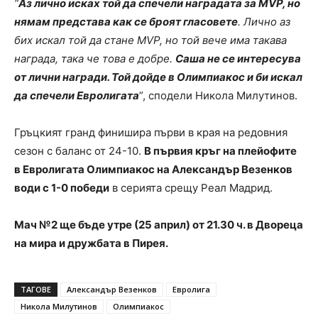
“
Аз лично исках той да спечели наградата за MVP, но
нямам представа как се броят гласовете
. Лично аз
бих искал той да стане MVP, но той вече има такава
награда, така че това е добре.
Саша не се интересува
от лични награди. Той дойде в Олимпиакос и би искал
да спечели Евролигата
”, сподели Никола Милутинов.
Гръцкият гранд финишира първи в края на редовния
сезон с баланс от 24-10.
В първия кръг на плейофите
в Евролигата Олимпиакос на Александър Везенков
води с 1-0 победи
в серията срещу Реал Мадрид.
Мач №2 ще бъде утре (25 април) от 21.30 ч. в Двореца
на мира и дружбата в Пирея.
ТАГОВЕ
Александър Везенков
Евролига
Никола Милутинов
Олимпиакос