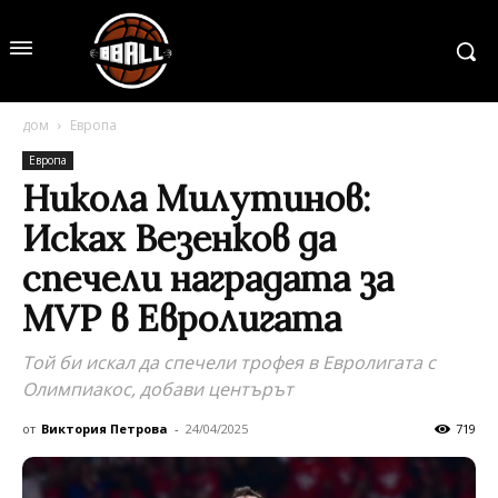
дом
Европа
Европа
Никола Милутинов:
Исках Везенков да
спечели наградата за
MVP в Евролигата
Той би искал да спечели трофея в Евролигата с
Олимпиакос, добави центърът
от
Виктория Петрова
-
24/04/2025
719