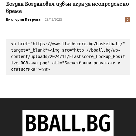
Богдан Богданович извън игра за неопределено
време
Виктория Петрова
-
29/12/2025
0
<a href="https://www.flashscore.bg/basketball/" 
target="_blank"><img src="http://bball.bg/wp-
content/uploads/2024/11/Flashscore_Lockup_Posit
ive_RGB-svg.png" alt="Баскетболни резултати и 
статистика"></a>