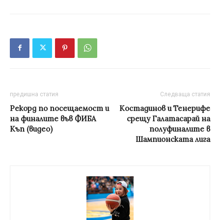
предишна статия
Следваща статия
Рекорд по посещаемост и
Костадинов и Тенерифе
на финалите във ФИБА
срещу Галатасарай на
Къп (видео)
полуфиналите в
Шампионската лига