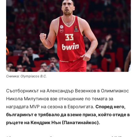
Снимка: Olympiacos B.C.
Съотборникът на Александър Везенков в Олимпиакос
Никола Милутинов взе отношение по темата за
наградата MVP на сезона в Евролигата.
Според него,
българинът е трябвало да вземе приза, който отиде в
ръцете на Кендрик Нън (Панатинайкос).