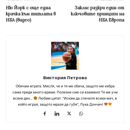
Ню Йорк с още една
Заклис разкри един от
крачка към титлата в
ключовите принципи на
НБА (видео)
НБА Европа
Виктория Петрова
Обичам играта. Мисля, че и тя ме обича, защото ме избра
сама преди много време. Полезни сме си взаимно! Тя ме учи
всеки ден...
Любим цитат: "Искам да спечеля всеки мач, в
който играя, защото мразя да губя", Лука Дончич!