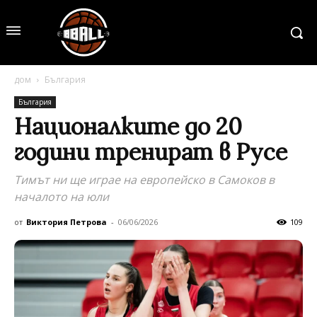
дом
България
България
Националките до 20
години тренират в Русе
Тимът ни ще играе на европейско в Самоков в
началото на юли
от
Виктория Петрова
-
06/06/2026
109