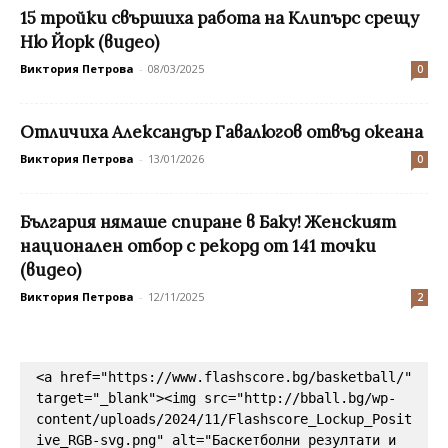
15 тройки свършиха работа на Клипърс срещу
Ню Йорк (видео)
Виктория Петрова
-
08/03/2025
0
Отличиха Александър Гавалюгов отвъд океана
Виктория Петрова
-
13/01/2026
0
България нямаше спиране в Баку! Женският
национален отбор с рекорд от 141 точки
(видео)
Виктория Петрова
-
12/11/2025
2
<a href="https://www.flashscore.bg/basketball/" 
target="_blank"><img src="http://bball.bg/wp-
content/uploads/2024/11/Flashscore_Lockup_Posit
ive_RGB-svg.png" alt="Баскетболни резултати и 