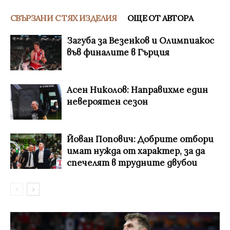
СВЪРЗАНИ С ТЯХ ИЗДЕЛИЯ
ОЩЕ ОТ АВТОРА
Загуба за Везенков и Олимпиакос
във финалите в Гърция
Асен Николов: Направихме един
невероятен сезон
Йован Попович: Добрите отбори
имат нужда от характер, за да
спечелят в трудните двубои