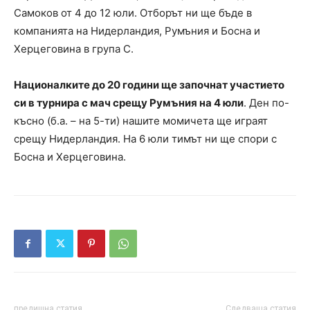
Самоков от 4 до 12 юли. Отборът ни ще бъде в
компанията на Нидерландия, Румъния и Босна и
Херцеговина в група C.
Националките до 20 години ще започнат участието
си в турнира с мач срещу Румъния на 4 юли
. Ден по-
късно (б.а. – на 5-ти) нашите момичета ще играят
срещу Нидерландия. На 6 юли тимът ни ще спори с
Босна и Херцеговина.
предишна статия
Следваща статия