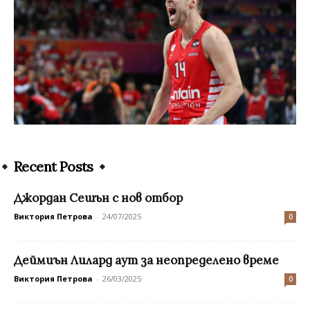
Recent Posts
Джордан Сешън с нов отбор
Виктория Петрова
-
24/07/2025
0
Деймиън Лилард аут за неопределено време
Виктория Петрова
-
26/03/2025
0