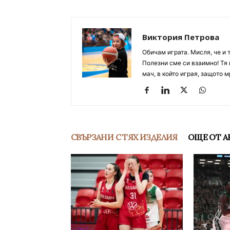
Виктория Петрова
Обичам играта. Мисля, че и 
Полезни сме си взаимно! Тя 
мач, в който играя, защото м
СВЪРЗАНИ С ТЯХ ИЗДЕЛИЯ
ОЩЕ ОТ А