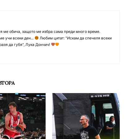
тя ме обича, защото ме избра сама преди много време.
ме учи всеки ден...
Любим цитат: "Искам да спечеля всеки
разя да губя", Лука Дончич!
ВТОРА