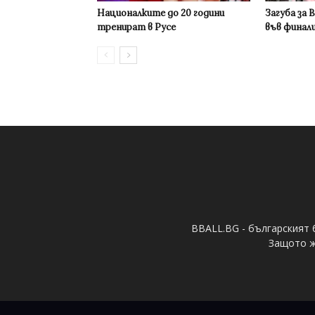
Националките до 20 години
Загуба за 
тренират в Русе
във финал
BBALL.BG - българският 
Защото ж