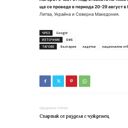
ще се проведе в периода 20-29 август в
Литва, Украйна и Северна Македония.
ЧРЕЗ
Google
ИЗТОЧНИК
БФБ
ТАГОВЕ
България
кадетки
национални от
предишна статия
Спартак се разделя с чужденец