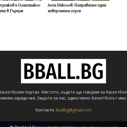
Везенков и Олимпиакос
Асен Николов: Направихме един
ите в Гърция
невероятен сезон
баскетболен портал. Мястото, където ще говорим за баскетбол
ивеем заради нея. Защото за нас, единствено баскетболът има 
Контакти:
bballbg@gmail.com