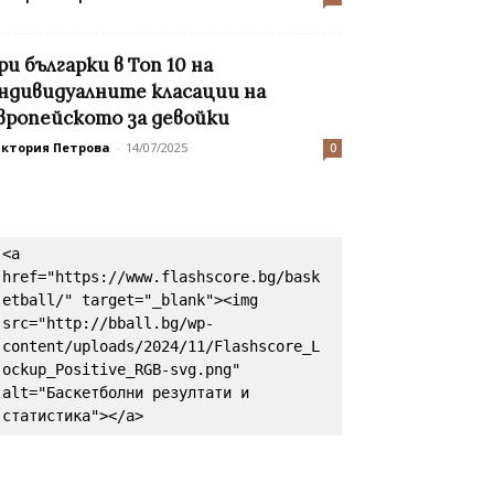
ри българки в Топ 10 на
ндивидуалните класации на
вропейското за девойки
иктория Петрова
-
14/07/2025
0
<a 
href="https://www.flashscore.bg/bask
etball/" target="_blank"><img 
src="http://bball.bg/wp-
content/uploads/2024/11/Flashscore_L
ockup_Positive_RGB-svg.png" 
alt="Баскетболни резултати и 
статистика"></a>