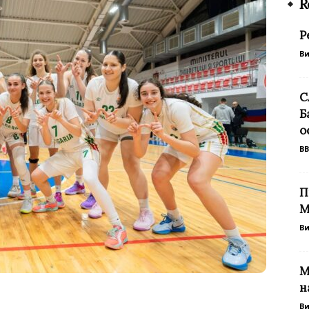
R
Р
В
С
Б
о
BB
П
М
В
М
н
В