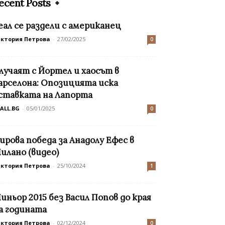
ecent Posts
еал се раздели с американец
иктория Петрова
-
27/02/2025
0
лучаят с Йортел и хаосът в
арселона: Опозицията иска
ставката на Лапорта
ALL.BG
-
05/01/2025
0
ирова победа за Анадолу Ефес в
илано (видео)
иктория Петрова
-
25/10/2024
1
иньор 2015 без Васил Попов до края
а годината
иктория Петрова
-
02/12/2024
0