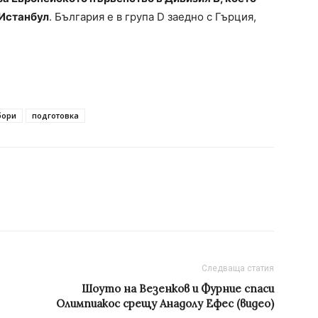
 Истанбул
. България е в група D заедно с Гърция,
бори
подготовка
Следваща статия
Шоуто на Везенков и Фурние спаси
Олимпиакос срещу Анадолу Ефес (видео)