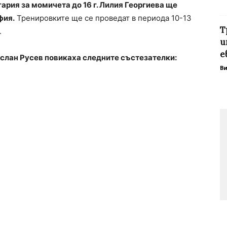
ария за момичета до 16 г. Лилия Георгиева ще
фия.
Тренировките ще се проведат в периода 10-13
Т
.
и
е
слан Русев повикаха следните състезателки:
В