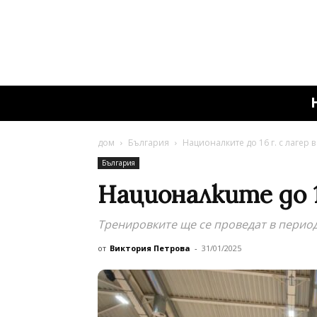
дом
България
Националките до 16 г. с лагер 
България
Националките до 1
Тренировките ще се проведат в период
от
Виктория Петрова
-
31/01/2025