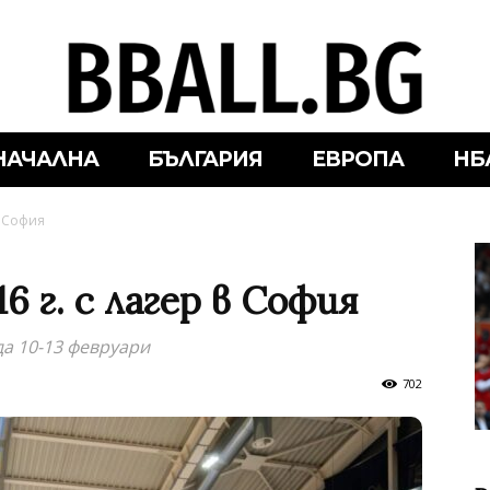
НАЧАЛНА
БЪЛГАРИЯ
ЕВРОПА
НБ
в София
6 г. с лагер в София
а 10-13 февруари
702