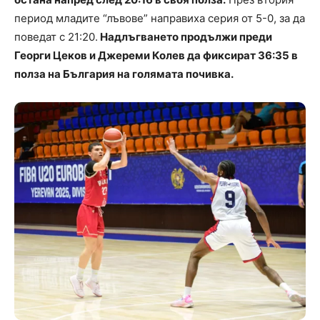
период младите “лъвове” направиха серия от 5-0, за да
поведат с 21:20.
Надлъгването продължи преди
Георги Цеков и Джереми Колев да фиксират 36:35 в
полза на България на голямата почивка.