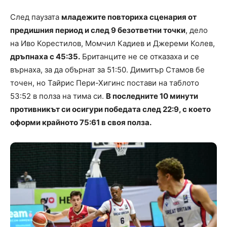
След паузата
младежите повториха сценария от
предишния период и след 9 безответни точки
, дело
на Иво Корестилов, Момчил Кадиев и Джереми Колев,
дръпнаха с 45:35.
Британците не се отказаха и се
върнаха, за да обърнат за 51:50. Димитър Стамов бе
точен, но Тайрис Пери-Хигинс постави на таблото
53:52 в полза на тима си.
В последните 10 минути
противникът си осигури победата след 22:9, с което
оформи крайното 75:61 в своя полза.