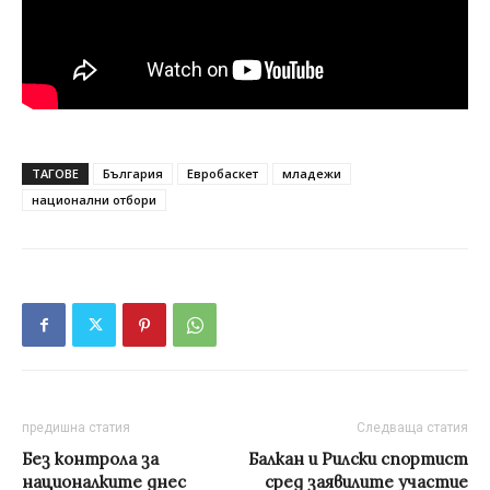
ТАГОВЕ
България
Евробаскет
младежи
национални отбори
предишна статия
Следваща статия
Без контрола за
Балкан и Рилски спортист
националките днес
сред заявилите участие