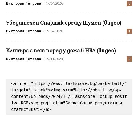
Виктория Петрова
-
17/04/2026
0
Убедителен Спартак срещу Шумен (видео)
Виктория Петрова
-
09/04/2026
1
Клипърс с пет поред у дома в НБА (видео)
Виктория Петрова
-
19/11/2024
0
<a href="https://www.flashscore.bg/basketball/" 
target="_blank"><img src="http://bball.bg/wp-
content/uploads/2024/11/Flashscore_Lockup_Posit
ive_RGB-svg.png" alt="Баскетболни резултати и 
статистика"></a>