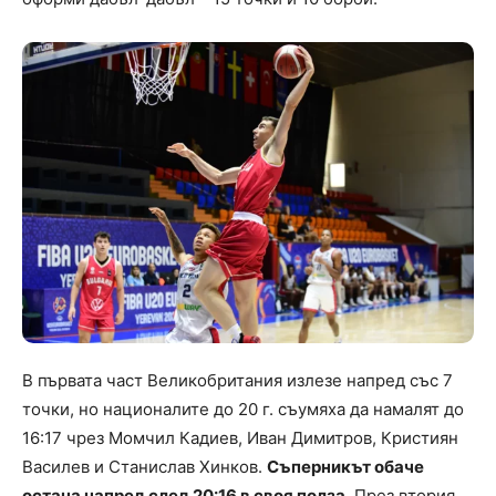
В първата част Великобритания излезе напред със 7
точки, но националите до 20 г. съумяха да намалят до
16:17 чрез Момчил Кадиев, Иван Димитров, Кристиян
Василев и Станислав Хинков.
Съперникът обаче
остана напред след 20:16 в своя полза.
През втория