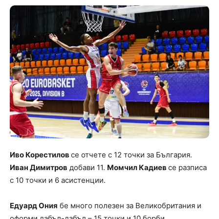
Иво Корестилов
се отчете с 12 точки за България.
Иван Димитров
добави 11.
Момчил Кадиев
се разписа
с 10 точки и 6 асистенции.
Едуард Ония
бе много полезен за Великобритания и
оформи дабъл-дабъл – 15 точки и 10 борби.