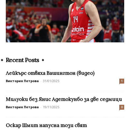
Recent Posts
Лейкърс отвяха Вашингтон (видео)
Виктория Петрова
-
31/01/2025
1
Милуоки без Янис Адетокунбо за две седмици
Виктория Петрова
-
19/11/2025
0
Оскар Шмит напусна този свят