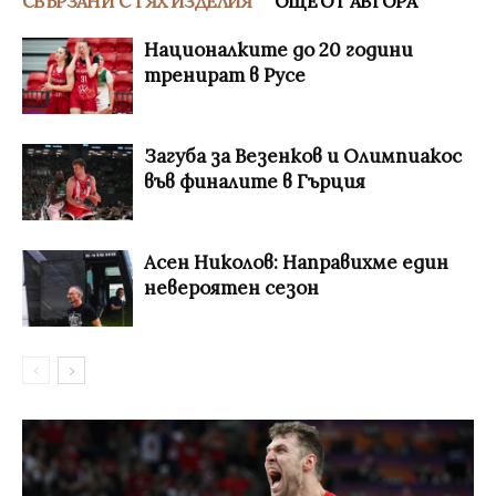
СВЪРЗАНИ С ТЯХ ИЗДЕЛИЯ
ОЩЕ ОТ АВТОРА
Националките до 20 години
тренират в Русе
Загуба за Везенков и Олимпиакос
във финалите в Гърция
Асен Николов: Направихме един
невероятен сезон