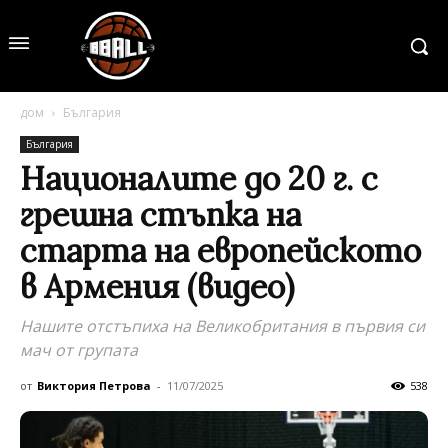
дом
България
България
Националите до 20 г. с
грешна стъпка на
старта на европейското
в Армения (видео)
Нашите отстъпиха на Великобритания в първия си
мач от групата
от
Виктория Петрова
-
11/07/2025
538