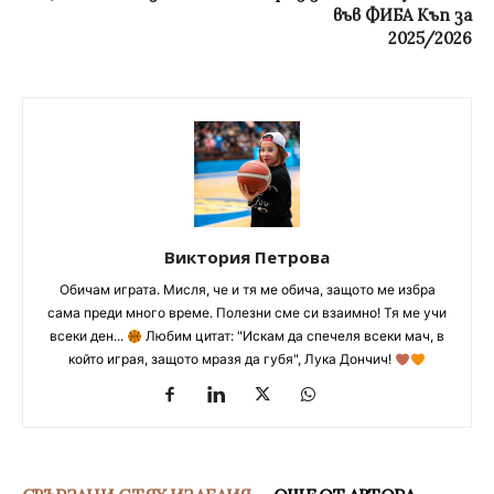
във ФИБА Къп за
2025/2026
Виктория Петрова
Обичам играта. Мисля, че и тя ме обича, защото ме избра
сама преди много време. Полезни сме си взаимно! Тя ме учи
всеки ден...
Любим цитат: "Искам да спечеля всеки мач, в
който играя, защото мразя да губя", Лука Дончич!