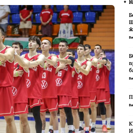
R
Б
Ш
ж
В
Б
п
б
В
П
В
К
И