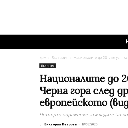
дом
България
Националите до 20 г. не успяха
България
Националите до 20
Черна гора след д
европейското (вид
Четвърто поражение за младите "лъво
от
Виктория Петрова
-
18/07/2025