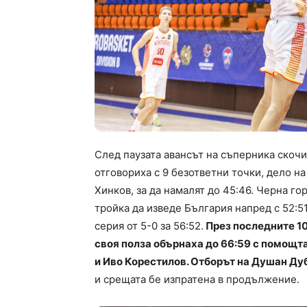
След паузата авансът на съперника скочи 
отговориха с 9 безответни точки, дело 
Хинков, за да намалят до 45:46. Черна 
тройка да изведе България напред с 52:5
серия от 5-0 за 56:52.
През последните 10
своя полза обърнаха до 66:59 с помощт
и Иво Корестилов. Отборът на Душан Дуб
и срещата бе изпратена в продължение.