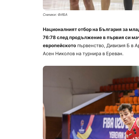
Снимки: ФИБА
Националният отбор на България за млад
76:78 след продължение в първия си мач
европейското
първенство, Дивизия Б в А
Асен Николов на турнира в Ереван.