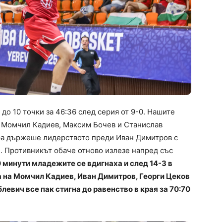
до 10 точки за 46:36 след серия от 9-0. Нашите
на Момчил Кадиев, Максим Бочев и Станислав
гора държеше лидерството преди Иван Димитров с
1. Противникът обаче отново излезе напред със
 минути младежите се вдигнаха и след 14-3 в
а на Момчил Кадиев, Иван Димитров, Георги Цеков
левич все пак стигна до равенство в края за 70:70