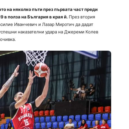
то на няколко пъти през първата част преди
 в полза на България в края й.
През втория
силие Иванчевич и Лазар Миротич да дадат
 успешни наказателни удара на Джереми Колев
почивка.