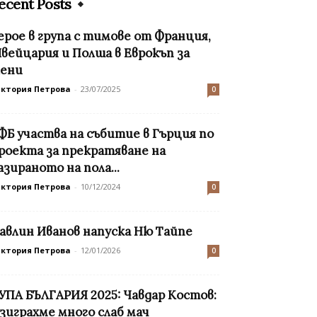
ecent Posts
ерое в група с тимове от Франция,
вейцария и Полша в Еврокъп за
ени
иктория Петрова
-
23/07/2025
0
ФБ участва на събитие в Гърция по
роекта за прекратяване на
азираното на пола...
иктория Петрова
-
10/12/2024
0
авлин Иванов напуска Ню Тайпе
иктория Петрова
-
12/01/2026
0
УПА БЪЛГАРИЯ 2025: Чавдар Костов:
зиграхме много слаб мач