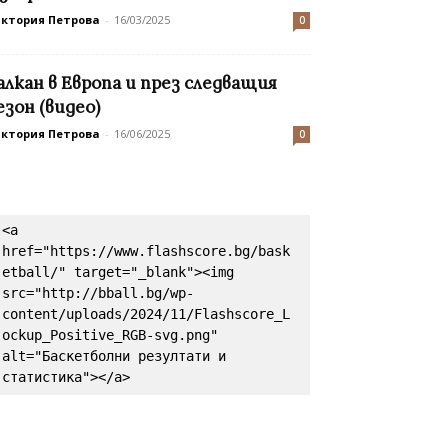
иктория Петрова
-
16/03/2025
0
алкан в Европа и през следващия
езон (видео)
иктория Петрова
-
16/06/2025
0
<a 
href="https://www.flashscore.bg/bask
etball/" target="_blank"><img 
src="http://bball.bg/wp-
content/uploads/2024/11/Flashscore_L
ockup_Positive_RGB-svg.png" 
alt="Баскетболни резултати и 
статистика"></a>