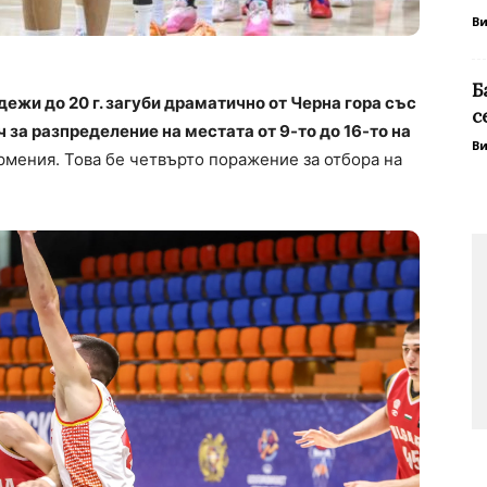
В
Б
ежи до 20 г. загуби драматично от Черна гора със
с
 за разпределение на местата от 9-то до 16-то на
В
рмения. Това бе четвърто поражение за отбора на