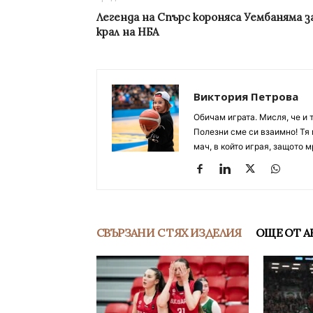
Легенда на Спърс короняса Уембаняма з
крал на НБА
Виктория Петрова
Обичам играта. Мисля, че и 
Полезни сме си взаимно! Тя 
мач, в който играя, защото м
СВЪРЗАНИ С ТЯХ ИЗДЕЛИЯ
ОЩЕ ОТ А