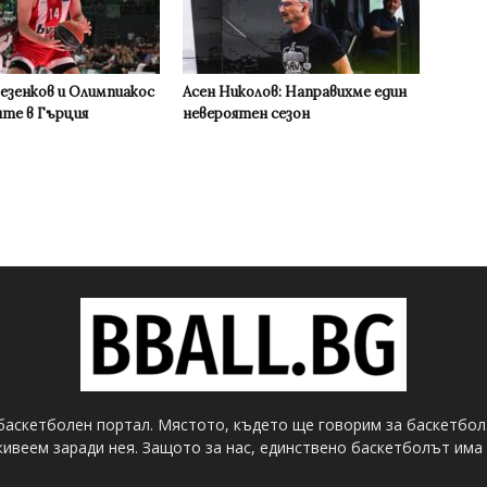
Везенков и Олимпиакос
Асен Николов: Направихме един
ите в Гърция
невероятен сезон
баскетболен портал. Мястото, където ще говорим за баскетбол
ивеем заради нея. Защото за нас, единствено баскетболът има 