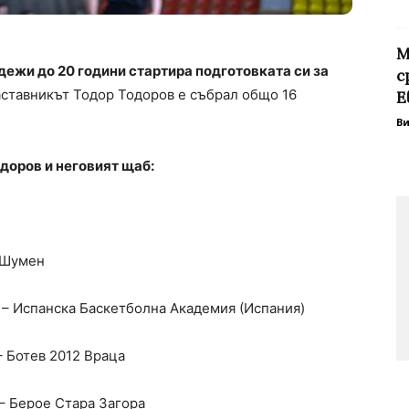
М
дежи до 20 години стартира подготовката си за
с
ставникът Тодор Тодоров е събрал общо 16
Е
В
одоров и неговият щаб:
– Шумен
м. – Испанска Баскетболна Академия (Испания)
 – Ботев 2012 Враца
. – Берое Стара Загора