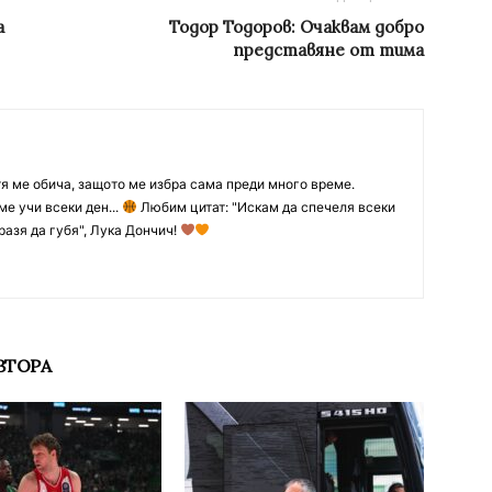
а
Toдор Тодоров: Очаквам добро
представяне от тима
тя ме обича, защото ме избра сама преди много време.
ме учи всеки ден...
Любим цитат: "Искам да спечеля всеки
разя да губя", Лука Дончич!
ВТОРА