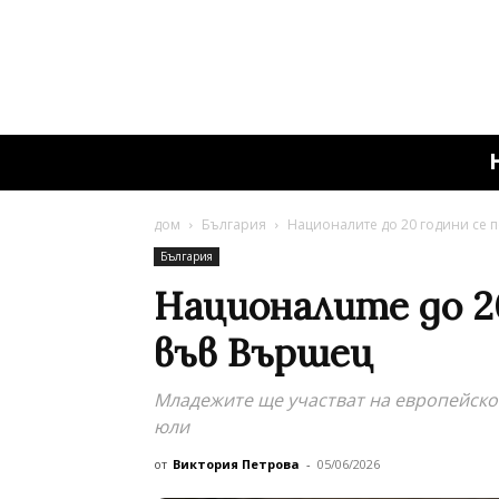
дом
България
Националите до 20 години се 
България
Националите до 2
във Вършец
Младежите ще участват на европейско 
юли
от
Виктория Петрова
-
05/06/2026