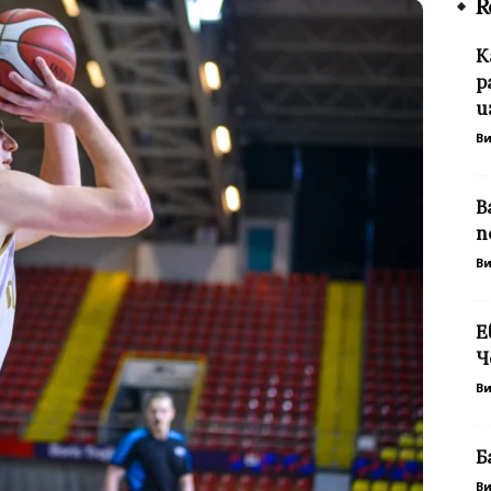
R
К
р
и
В
В
п
В
Е
Ч
В
Б
В