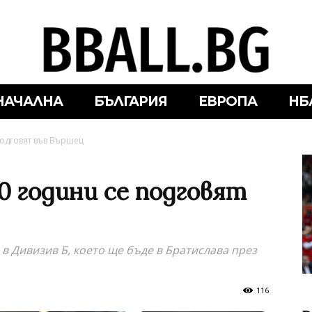
НАЧАЛНА
БЪЛГАРИЯ
ЕВРОПА
НБ
подговят във Вършец
0 години се подговят
в Дивизив Б, което ще бъде в Братислава през
116