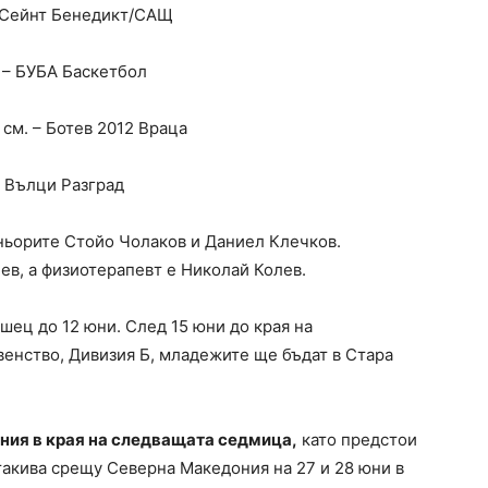
 – Сейнт Бенедикт/САЩ
. – БУБА Баскетбол
1 см. – Ботев 2012 Враца
 – Вълци Разград
ньорите Стойо Чолаков и Даниел Клечков.
в, а физиотерапевт е Николай Колев.
ец до 12 юни. След 15 юни до края на
венство, Дивизия Б, младежите ще бъдат в Стара
ния в края на следващата седмица,
като предстои
 такива срещу Северна Македония на 27 и 28 юни в