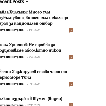
ecent Posts
айла Хилсман: Много съм
азвълнувана, винаги съм искала да
грая за национален отбор
иктория Петрова
-
04/11/2024
0
асил Христов: Не трябва да
одценяваме абсолютно никой
иктория Петрова
-
06/03/2025
0
вгени Хаджирусев става част от
ерно море Тича
иктория Петрова
-
21/11/2024
0
алкан издържа в Шумен (видео)
иктория Петрова
-
02/11/2024
0