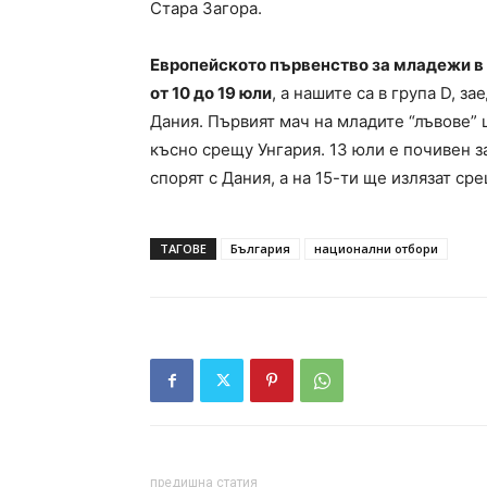
Стара Загора.
Eвропейското първенство за младежи в 
от 10 до 19 юли
, а нашите са в група D, з
Дания. Първият мач на младите “лъвове” 
късно срещу Унгария. 13 юли е почивен 
спорят с Дания, а на 15-ти ще излязат ср
ТАГОВЕ
България
национални отбори
предишна статия