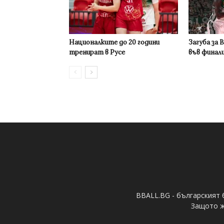
Националките до 20 години
Загуба за 
тренират в Русе
във финал
BBALL.BG - българският 
Защото ж