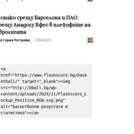
онако срещу Барселона и ПАО
рещу Анадолу Ефес в плейофите на
вролигата
иктория Петрова
-
11/04/2025
0
<a 
href="https://www.flashscore.bg/bask
etball/" target="_blank"><img 
src="http://bball.bg/wp-
content/uploads/2024/11/Flashscore_L
ockup_Positive_RGB-svg.png" 
alt="Баскетболни резултати и 
статистика"></a>