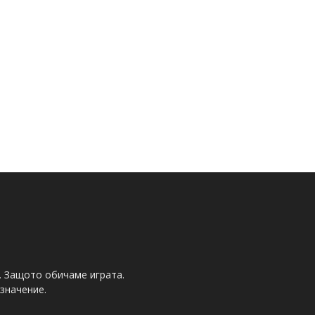
. Защото обичаме играта.
значение.