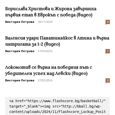
Борислава Христова и Жирона завършиха
първия етап в Еврокъп с победа (видео)
Виктория Петрова
-
28/11/2024
0
Валенсия удари Панатинайкос в Атина и върна
интригата за 1-2 (видео)
Виктория Петрова
-
07/05/2026
1
Локомотив се върна на победния път с
убедителен успех над Левски (видео)
Виктория Петрова
-
07/02/2026
0
<a href="https://www.flashscore.bg/basketball/" 
target="_blank"><img src="http://bball.bg/wp-
content/uploads/2024/11/Flashscore_Lockup_Posit