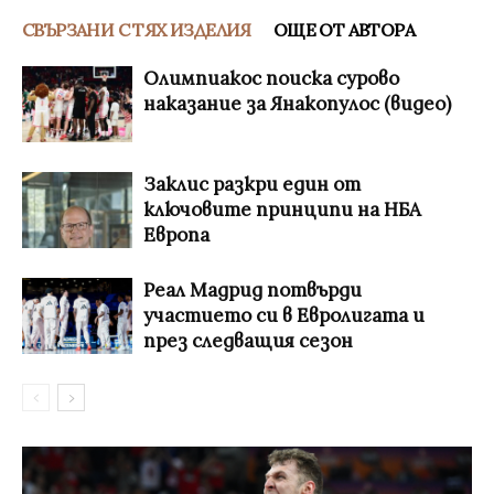
СВЪРЗАНИ С ТЯХ ИЗДЕЛИЯ
ОЩЕ ОТ АВТОРА
Олимпиакос поиска сурово
наказание за Янакопулос (видео)
Заклис разкри един от
ключовите принципи на НБА
Европа
Реал Мадрид потвърди
участието си в Евролигата и
през следващия сезон