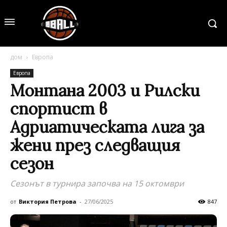
дом
Европа
Европа
Монтана 2003 и Рилски
спортист в
Адриатическата лига за
жени през следващия
сезон
Сезонът в турнира започва на 15 октомври
от
Виктория Петрова
-
27/06/2025
847