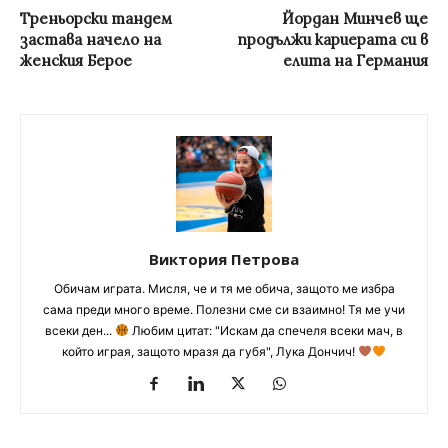
Треньорски тандем
Йордан Минчев ще
застава начело на
продължи кариерата си в
женския Берое
елита на Германия
Виктория Петрова
Обичам играта. Мисля, че и тя ме обича, защото ме избра
сама преди много време. Полезни сме си взаимно! Тя ме учи
всеки ден...
Любим цитат: "Искам да спечеля всеки мач, в
който играя, защото мразя да губя", Лука Дончич!