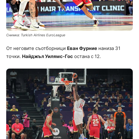
Снимка: Turkish Airlines EuroLeague
От неговите съотборници
Еван Фурние
наниза 31
точки.
Найджъл Уилямс-Гос
остана с 12.