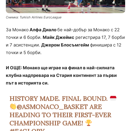
Снимка: Turkish Airlines EuroLeague
За Монако
Алфа Диало
бе най-добър за Монако с 22
точки и 6 борби.
Майк Джеймс
регистрира 17, 7 борби
и 7 асистенции.
Джером Блосъмгейм
финишира с 12
точки и 5 борби.
И ОЩЕ: Монако ще играе на финал в най-силната
клубна надпревара на Стария континент за първи
път в историята си.
HISTORY MADE. FINAL BOUND.
@ASMONACO_BASKET
ARE
HEADING TO THEIR FIRST-EVER
CHAMPIONSHIP GAME!