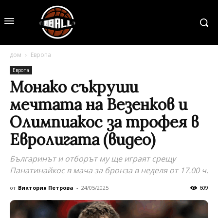
дом
Европа
Европа
Монако съкруши
мечтата на Везенков и
Олимпиакос за трофея в
Евролигата (видео)
Българинът и отборът му ще играят срещу
Панатинайкос в мача за бронза в неделя от 17.00 ч.
от
Виктория Петрова
-
24/05/2025
609