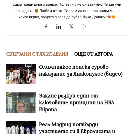
сама преди много време. Полезни сме си взаимно! Тя ме учи
всеки ден...
Любим цитат: "Искам да спечеля всеки мач, в
който играя, защото мразя да губя", Лука Дончич!
СВЪРЗАНИ С ТЯХ ИЗДЕЛИЯ
ОЩЕ ОТ АВТОРА
Олимпиакос поиска сурово
наказание за Янакопулос (видео)
Заклис разкри един от
ключовите принципи на НБА
Европа
Реал Мадрид потвърди
участието си в Евролигата и