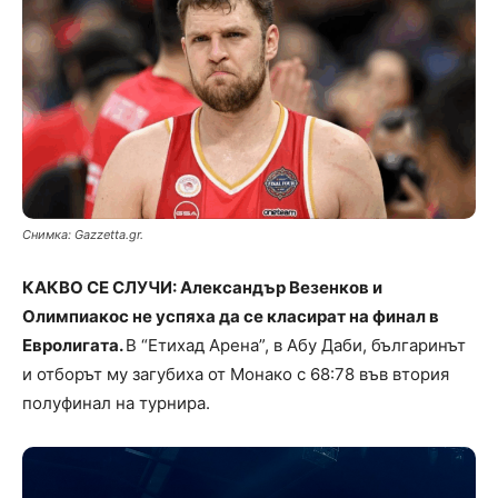
Снимка: Gazzetta.gr.
КАКВО СЕ СЛУЧИ: Александър Везенков и
Олимпиакос не успяха да се класират на финал в
Евролигата.
В “Етихад Арена”, в Абу Даби, българинът
и отборът му загубиха от Монако с 68:78 във втория
полуфинал на турнира.