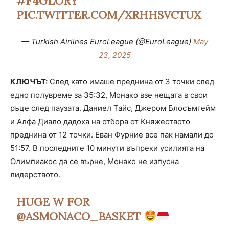
#F4GLORY
PIC.TWITTER.COM/XRHHSVCTUX
— Turkish Airlines EuroLeague (@EuroLeague)
May
23, 2025
КЛЮЧЪТ:
След като имаше преднина от 3 точки след
едно полувреме за 35:32, Монако взе нещата в свои
ръце след паузата. Даниел Тайс, Джером Блосъмгейм
и Алфа Диало дадоха на отбора от Княжеството
преднина от 12 точки. Еван Фурние все пак намали до
51:57. В последните 10 минути въпреки усилията на
Олимпиакос да се върне, Монако не изпусна
лидерството.
HUGE W FOR
@ASMONACO_BASKET