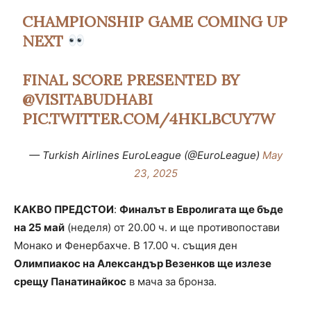
CHAMPIONSHIP GAME COMING UP
NEXT
FINAL SCORE PRESENTED BY
@VISITABUDHABI
PIC.TWITTER.COM/4HKLBCUY7W
— Turkish Airlines EuroLeague (@EuroLeague)
May
23, 2025
КАКВО ПРЕДСТОИ
:
Финалът в Евролигата ще бъде
на 25 май
(неделя) от 20.00 ч. и ще противопостави
Монако и Фенербахче. В 17.00 ч. същия ден
Олимпиакос на Александър Везенков ще излезе
срещу Панатинайкос
в мача за бронза.