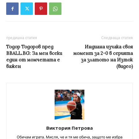
предишна статия
Следваща статия
Тодор Тодоров пред
Индиана изчака своя
BBALL.BG: За мен всеки
момент за 2-0 в серията
един от момчетата е
за златото на Изток
важен
(видео)
Виктория Петрова
Обичам играта. Мисля, че и тя ме обича, защото ме избра