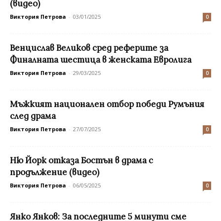
(видео)
Виктория Петрова
-
03/01/2025
0
Венцислав Великов сред реферите за
Финалната шестица в женската Евролига
Виктория Петрова
-
29/03/2025
0
Мъжкият национален отбор победи Румъния
след драма
Виктория Петрова
-
27/07/2025
0
Ню Йорк отказа Бостън в драма с
продължение (видео)
Виктория Петрова
-
06/05/2025
0
Янко Янков: За последните 5 минути сме