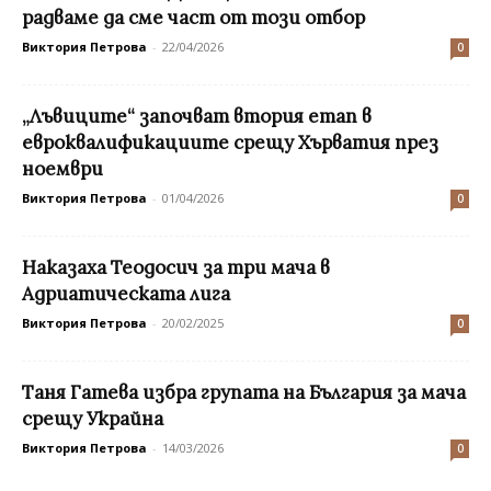
радваме да сме част от този отбор
Виктория Петрова
-
22/04/2026
0
„Лъвиците“ започват втория етап в
евроквалификациите срещу Хърватия през
ноември
Виктория Петрова
-
01/04/2026
0
Наказаха Теодосич за три мача в
Адриатическата лига
Виктория Петрова
-
20/02/2025
0
Таня Гатева избра групата на България за мача
срещу Украйна
Виктория Петрова
-
14/03/2026
0