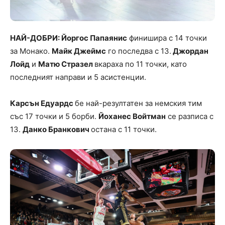
НАЙ-ДОБРИ: Йоргос Папаянис
финишира с 14 точки
за Монако.
Майк Джеймс
го последва с 13.
Джордан
Лойд
и
Матю Стразел
вкараха по 11 точки, като
последният направи и 5 асистенции.
Карсън Едуардс
бе най-резултатен за немския тим
със 17 точки и 5 борби.
Йоханес Войтман
се разписа с
13.
Данко Бранкович
остана с 11 точки.