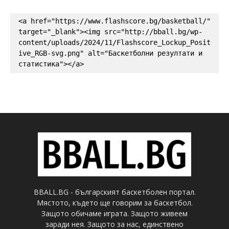
<a href="https://www.flashscore.bg/basketball/" 
target="_blank"><img src="http://bball.bg/wp-
content/uploads/2024/11/Flashscore_Lockup_Posit
ive_RGB-svg.png" alt="Баскетболни резултати и 
статистика"></a>
BBALL.BG - българският баскетболен портал.
Мястото, където ще говорим за баскетбол.
Защото обичаме играта. Защото живеем
заради нея. Защото за нас, единствено