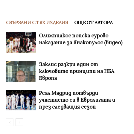
СВЪРЗАНИ С ТЯХ ИЗДЕЛИЯ
ОЩЕ ОТ АВТОРА
Олимпиакос поиска сурово
наказание за Янакопулос (видео)
Заклис разкри един от
ключовите принципи на НБА
Европа
Реал Мадрид потвърди
участието си в Евролигата и
през следващия сезон