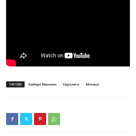
ТАГОВЕ
Байерн Мюнхен
Евролига
Монако