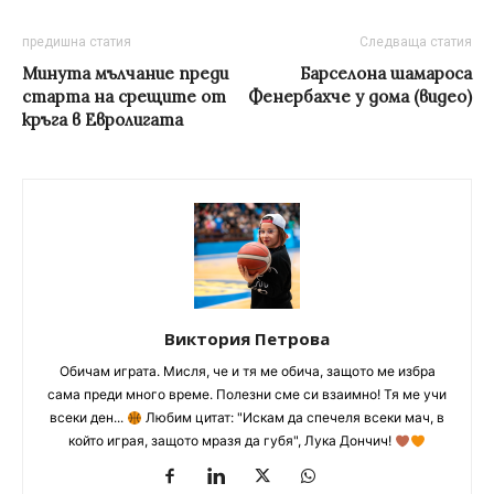
предишна статия
Следваща статия
Минута мълчание преди
Барселона шамароса
старта на срещите от
Фенербахче у дома (видео)
кръга в Евролигата
Виктория Петрова
Обичам играта. Мисля, че и тя ме обича, защото ме избра
сама преди много време. Полезни сме си взаимно! Тя ме учи
всеки ден...
Любим цитат: "Искам да спечеля всеки мач, в
който играя, защото мразя да губя", Лука Дончич!