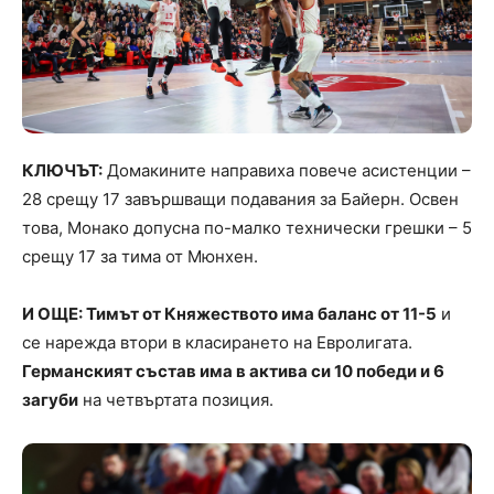
КЛЮЧЪТ:
Домакините направиха повече асистенции –
28 срещу 17 завършващи подавания за Байерн. Освен
това, Монако допусна по-малко технически грешки – 5
срещу 17 за тима от Мюнхен.
И ОЩЕ: Тимът от Княжеството има баланс от 11-5
и
се нарежда втори в класирането на Евролигата.
Германският състав има в актива си 10 победи и 6
загуби
на четвъртата позиция.