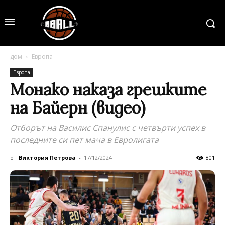
дом
Европа
Европа
Монако наказа грешките
на Байерн (видео)
Отборът на Василис Спанулис с четвърти успех в
последните си пет мача в Евролигата
от
Виктория Петрова
-
17/12/2024
801