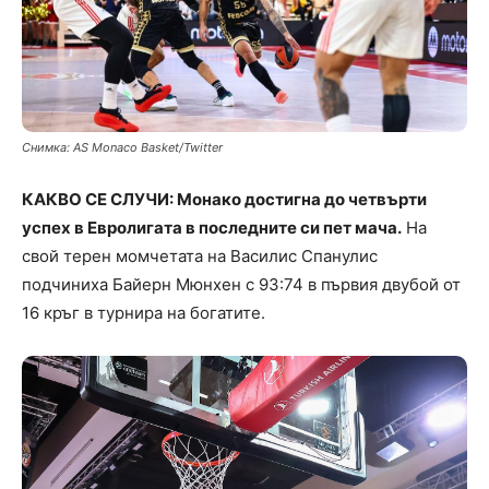
Снимка: AS Monaco Basket/Twitter
КАКВО СЕ СЛУЧИ: Монако достигна до четвърти
успех в Евролигата в последните си пет мача.
На
свой терен момчетата на Василис Спанулис
подчиниха Байерн Мюнхен с 93:74 в първия двубой от
16 кръг в турнира на богатите.