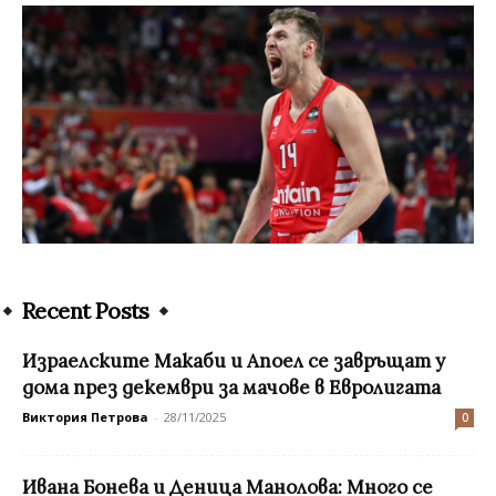
Recent Posts
Израелските Макаби и Апоел се завръщат у
дома през декември за мачове в Евролигата
Виктория Петрова
-
28/11/2025
0
Ивана Бонева и Деница Манолова: Много се