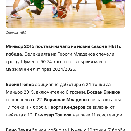
Снимка: НБЛ
Миньор 2015 постави начало на новия сезон в НБЛ с
победа
. Селекцията на Георги Младенов спечели
срещу Шумен с 90:74 като гост в първия мач от
мъжкия ни елит през 2024/2025.
Васил Попов
официално дебютира с 24 точки за
Миньор 2015, включително 6 тройки.
Богдан Бринюк
го последва с 22.
Борислав Младенов
се разписа със
17 точки и 7 борби.
Георги Кендеров
се включи от
пейката с 10.
Лъчезар Тошков
направи 11 асистенции.
Бено Зечич
бе най-добър за Шумен с 19 точки, 7 борби