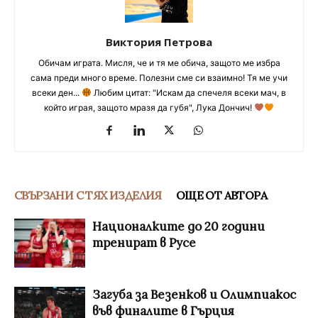
Виктория Петрова
Обичам играта. Мисля, че и тя ме обича, защото ме избра
сама преди много време. Полезни сме си взаимно! Тя ме учи
всеки ден...
Любим цитат: "Искам да спечеля всеки мач, в
който играя, защото мразя да губя", Лука Дончич!
СВЪРЗАНИ С ТЯХ ИЗДЕЛИЯ
ОЩЕ ОТ АВТОРА
Националките до 20 години
тренират в Русе
Загуба за Везенков и Олимпиакос
във финалите в Гърция