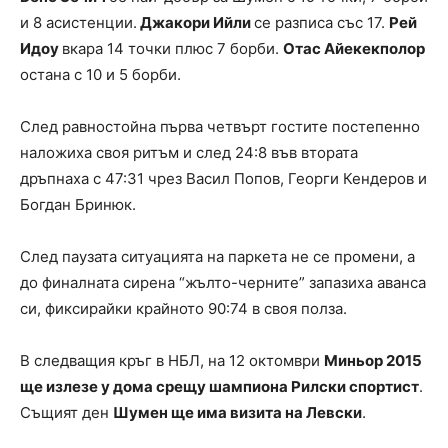
и 8 асистенции.
Джакори Ийли
се разписа със 17.
Рей
Идоу
вкара 14 точки плюс 7 борби.
Отас Айекекполор
остана с 10 и 5 борби.
След равностойна първа четвърт гостите постепенно
наложиха своя ритъм и след 24:8 във втората
дръпнаха с 47:31 чрез Васил Попов, Георги Кендеров и
Богдан Бринюк.
След паузата ситуацията на паркета не се промени, а
до финалната сирена “жълто-черните” запазиха аванса
си, фиксирайки крайното 90:74 в своя полза.
В следващия кръг в НБЛ, на 12 октомври
Миньор 2015
ще излезе у дома срещу шампиона Рилски спортист
.
Същият ден
Шумен ще има визита на Левски
.