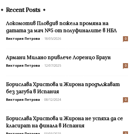
Recent Posts
Локомотив Пловдив пожела промяна на
датата за мач №5 от полуфиналите в НБЛ
Виктория Петрова
-
18/05/2026
0
Армани Милано привлече Лоренцо Браун
Виктория Петрова
-
12/07/2025
0
Борислава Христова и Жирона продължават
без загуба в Испания
Виктория Петрова
-
08/12/2024
0
Борислава Христова и Жирона не успяха да се
класират на финала в Испания
Виктория Петрова
-
05/05/2025
0