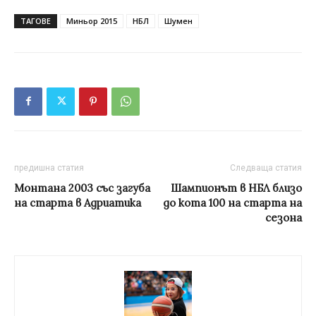
ТАГОВЕ
Миньор 2015
НБЛ
Шумен
предишна статия
Следваща статия
Монтана 2003 със загуба
Шампионът в НБЛ близо
на старта в Адриатика
до кота 100 на старта на
сезона