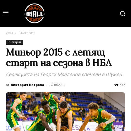
дом
България
България
Миньор 2015 с летящ
старт на сезона в НБЛ
Селекцията на Георги Младенов спечели в Шумен
от
Виктория Петрова
-
07/10/2024
866