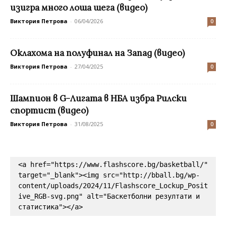
изигра много лоша шега (видео)
Виктория Петрова
-
06/04/2026
0
Оклахома на полуфинал на Запад (видео)
Виктория Петрова
-
27/04/2025
0
Шампион в G-Лигата в НБА избра Рилски
спортист (видео)
Виктория Петрова
-
31/08/2025
0
<a href="https://www.flashscore.bg/basketball/" 
target="_blank"><img src="http://bball.bg/wp-
content/uploads/2024/11/Flashscore_Lockup_Posit
ive_RGB-svg.png" alt="Баскетболни резултати и 
статистика"></a>