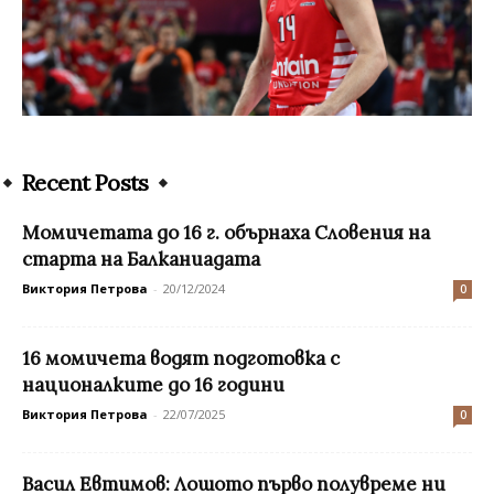
Recent Posts
Момичетата до 16 г. обърнаха Словения на
старта на Балканиадата
Виктория Петрова
-
20/12/2024
0
16 момичета водят подготовка с
националките до 16 години
Виктория Петрова
-
22/07/2025
0
Васил Евтимов: Лошото първо полувреме ни