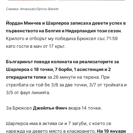
Снимка: Аmauryalx/Spirou Basket
Йордан Минчев и Шарлероа записаха девети успех в
първенството на Белгия и Нидерландия този сезон
.
Крилото и отборът му победиха Брюксел със 71:59
като гости в мач от 17 кръг.
Българинът поведе колоната на реализаторите за
Шарлероа с 18 точки, 7 борби, 1 асистенция и 2
откраднати топки
за 26 минути на терена. При
стрелбата си той бе 3/6 за две точки, 3/7 от тройката и
3/5 от фаул линията.
За Брюксел
Джейлън Финч
вкара 14 точки.
Шарлероа има в актива си и 7 загуби, с което се
нарежда на девето място в класирането.
На 19 януари