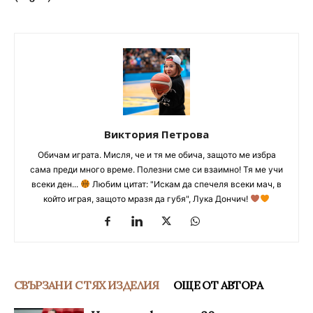
Виктория Петрова
Обичам играта. Мисля, че и тя ме обича, защото ме избра
сама преди много време. Полезни сме си взаимно! Тя ме учи
всеки ден...
Любим цитат: "Искам да спечеля всеки мач, в
който играя, защото мразя да губя", Лука Дончич!
СВЪРЗАНИ С ТЯХ ИЗДЕЛИЯ
ОЩЕ ОТ АВТОРА