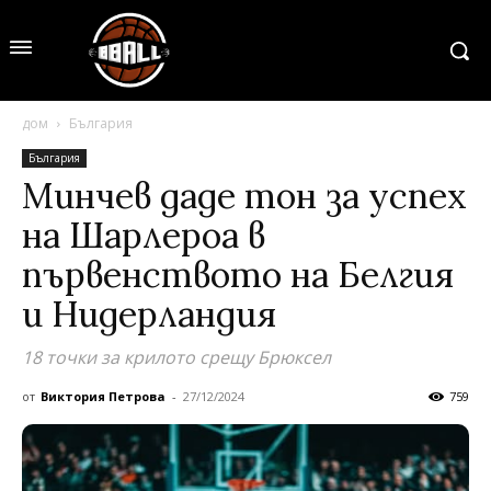
дом
България
България
Минчев даде тон за успех
на Шарлероа в
първенството на Белгия
и Нидерландия
18 точки за крилото срещу Брюксел
от
Виктория Петрова
-
27/12/2024
759