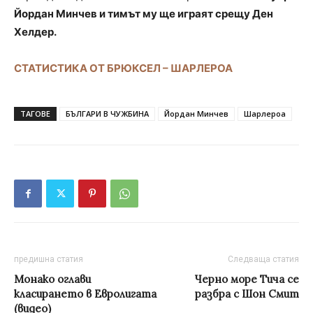
Йордан Минчев и тимът му ще играят срещу Ден
Хелдер.
СТАТИСТИКА ОТ БРЮКСЕЛ – ШАРЛЕРОА
ТАГОВЕ
БЪЛГАРИ В ЧУЖБИНА
Йордан Минчев
Шарлероа
предишна статия
Следваща статия
Монако оглави
Черно море Тича се
класирането в Евролигата
разбра с Шон Смит
(видео)