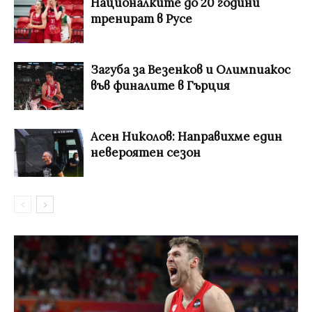
Националките до 20 години
тренират в Русе
Загуба за Везенков и Олимпиакос
във финалите в Гърция
Асен Николов: Направихме един
невероятен сезон