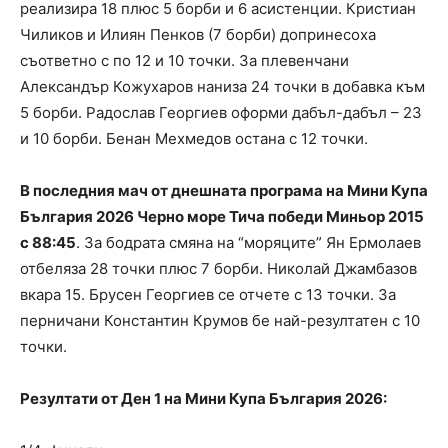
реализира 18 плюс 5 борби и 6 асистенции. Кристиан
Чиликов и Илиян Пенков (7 борби) допринесоха
съответно с по 12 и 10 точки. За плевенчани
Александър Кожухаров наниза 24 точки в добавка към
5 борби. Радослав Георгиев оформи дабъл-дабъл – 23
и 10 борби. Бенан Мехмедов остана с 12 точки.
В последния мач от днешната програма на Мини Купа
България 2026 Черно море Тича победи Миньор 2015
с 88:45
. За бодрата смяна на “моряците” Ян Ермолаев
отбеляза 28 точки плюс 7 борби. Николай Джамбазов
вкара 15. Брусен Георгиев се отчете с 13 точки. За
перничани Константин Крумов бе най-резултатен с 10
точки.
Резултати от Ден 1 на Мини Купа България 2026: