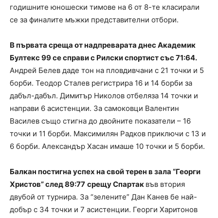
годишните юношески тимове на 6 от 8-те класирали
се за финалите мъжки представителни отбори.
В първата среща от надпреварата днес Академик
Бултекс 99 се справи с Рилски спортист със 71:64.
Андрей Белев даде тон на пловдивчани с 21 точки и 5
борби. Теодор Сталев регистрира 16 и 14 борби за
дабъл-дабъл. Димитър Николов отбеляза 14 точки и
направи 6 асистенции. За самоковци Валентин
Василев също стигна до двойните показатели – 16
точки и 11 борби. Максимилян Радков приключи с 13 и
6 борби. Александър Хасан имаше 10 точки и 5 борби.
Балкан постигна успех на свой терен в зала “Георги
Христов” след 89:77
срещу Спартак
във втория
двубой от турнира. За “зелените” Дан Канев бе най-
добър с 34 точки и 7 асистенции. Георги Харитонов