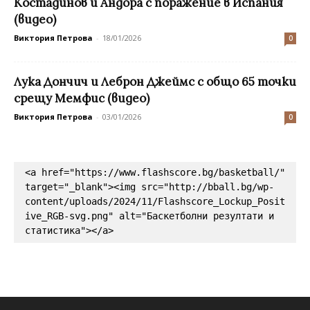
Костадинов и Андора с поражение в Испания
(видео)
Виктория Петрова
-
18/01/2026
0
Лука Дончич и Леброн Джеймс с общо 65 точки
срещу Мемфис (видео)
Виктория Петрова
-
03/01/2026
0
<a href="https://www.flashscore.bg/basketball/" 
target="_blank"><img src="http://bball.bg/wp-
content/uploads/2024/11/Flashscore_Lockup_Posit
ive_RGB-svg.png" alt="Баскетболни резултати и 
статистика"></a>