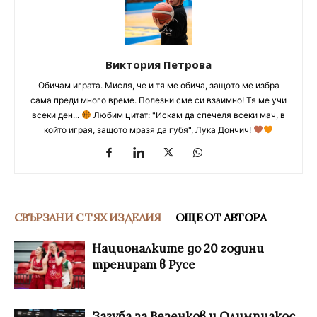
Виктория Петрова
Обичам играта. Мисля, че и тя ме обича, защото ме избра
сама преди много време. Полезни сме си взаимно! Тя ме учи
всеки ден...
Любим цитат: "Искам да спечеля всеки мач, в
който играя, защото мразя да губя", Лука Дончич!
СВЪРЗАНИ С ТЯХ ИЗДЕЛИЯ
ОЩЕ ОТ АВТОРА
Националките до 20 години
тренират в Русе
Загуба за Везенков и Олимпиакос