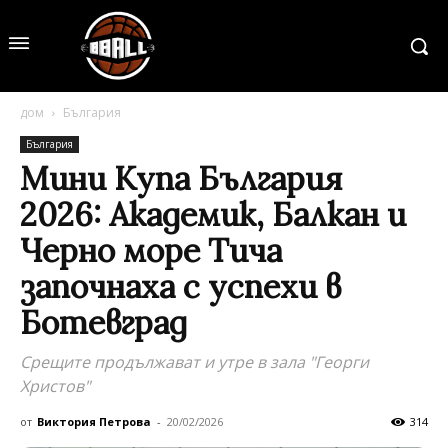
дом
България
България
Мини Купа България
2026: Академик, Балкан и
Черно море Тича
започнаха с успехи в
Ботевград
Срещите продължават и утре в зала "Георги
Христов"
от
Виктория Петрова
-
20/02/2026
314