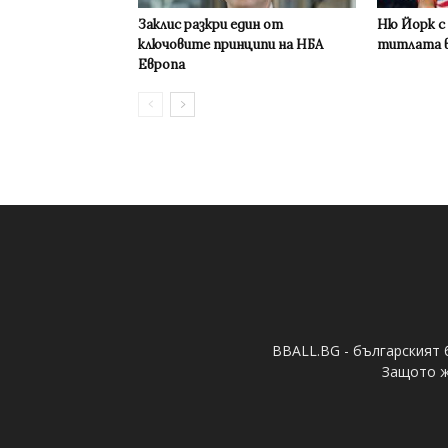
Заклис разкри един от
Ню Йорк с
ключовите принципи на НБА
титлата в
Европа
BBALL.BG - българският 
Защото ж