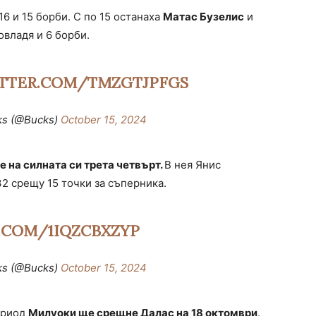
6 и 15 борби. С по 15 останаха
Матас Бузелис
и
овладя и 6 борби.
ITTER.COM/TMZGTJPFGS
ks (@Bucks)
October 15, 2024
 на силната си трета четвърт.
В нея Янис
2 срещу 15 точки за съперника.
R.COM/1IQZCBXZYP
ks (@Bucks)
October 15, 2024
ериод
Милуоки ще срещне Далас на 18 октомври
.