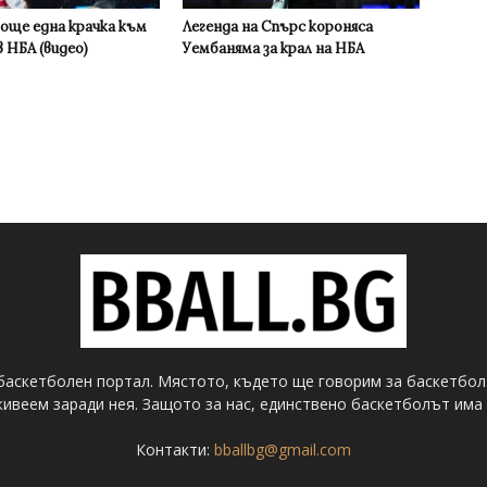
 още една крачка към
Легенда на Спърс короняса
 НБА (видео)
Уембаняма за крал на НБА
баскетболен портал. Мястото, където ще говорим за баскетбол
ивеем заради нея. Защото за нас, единствено баскетболът има 
Контакти:
bballbg@gmail.com