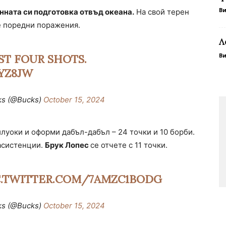
В
нната си подготовка отвъд океана.
На свой терен
ве поредни поражения.
Л
В
ST FOUR SHOTS.
YZ8JW
ks (@Bucks)
October 15, 2024
луоки и оформи дабъл-дабъл – 24 точки и 10 борби.
 асистенции.
Брук Лопес
се отчете с 11 точки.
C.TWITTER.COM/7AMZC1BODG
ks (@Bucks)
October 15, 2024