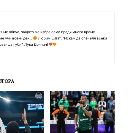
тя ме обича, защото ме избра сама преди много време.
ме учи всеки ден...
Любим цитат: "Искам да спечеля всеки
разя да губя", Лука Дончич!
ВТОРА