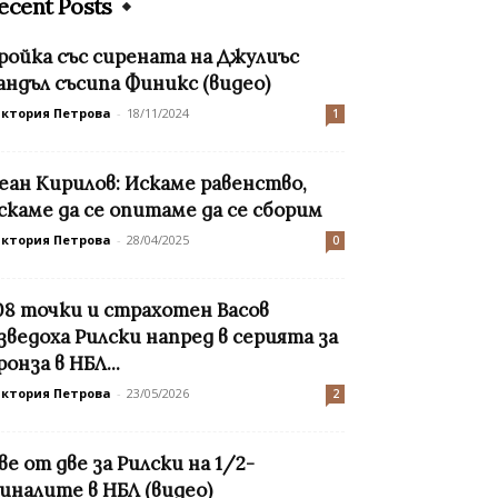
ecent Posts
ройка със сирената на Джулиъс
андъл съсипа Финикс (видео)
иктория Петрова
-
18/11/2024
1
еан Кирилов: Искаме равенство,
скаме да се опитаме да се сборим
иктория Петрова
-
28/04/2025
0
08 точки и страхотен Васов
зведоха Рилски напред в серията за
ронза в НБЛ...
иктория Петрова
-
23/05/2026
2
ве от две за Рилски на 1/2-
иналите в НБЛ (видео)