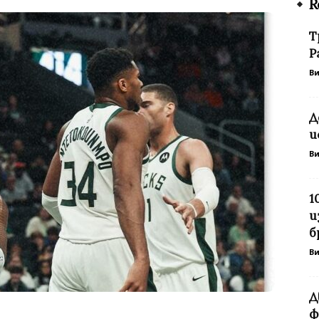
R
T
Р
В
Д
и
В
1
и
б
В
Д
ф