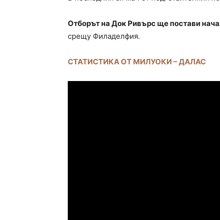
Отборът на Док Ривърс ще постави нача
срещу Филаделфия.
СТАТИСТИКА ОТ МИЛУОКИ – ДАЛАС