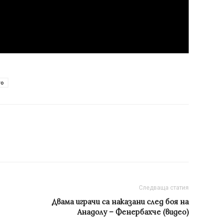
го
Следваща статия
Двама играчи са наказани след боя на
Анадолу – Фенербахче (видео)