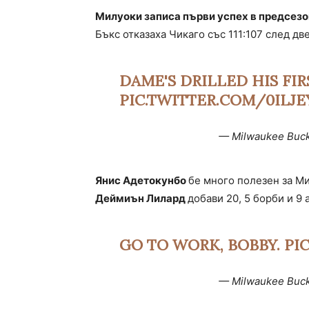
Милуоки записа първи успех в предсезо
Бъкс отказаха Чикаго със 111:107 след д
DAME'S DRILLED HIS FIR
PIC.TWITTER.COM/0ILJE
— Milwaukee Buc
Янис Адетокунбо
бе много полезен за Ми
Деймиън Лилард
добави 20, 5 борби и 9
GO TO WORK, BOBBY.
PI
— Milwaukee Buc