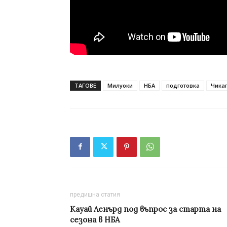
ТАГОВЕ
Милуоки
НБА
подготовка
Чика
предишна статия
Кауай Ленърд под въпрос за старта на
сезона в НБА