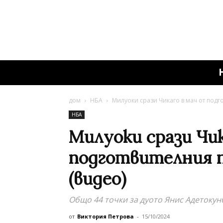
дом
НБА
Милуоки срази Чикаго в мач от подг
НБА
Милуоки срази Чик
подготвителния п
(видео)
Общо 44 точки за дуото Янис Адетоку
от
Виктория Петрова
-
15/10/2024