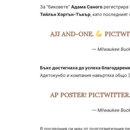
За “биковете”
Адама Саного
регистрира 1
Тейлън Хортън-Тъкър
, като последният 
AJJ AND-ONE.
PIC.TW
— Milwaukee Buc
Бъкс достигнаха до успеха благодарение
Адетокунбо и компания навъртяха общо 3
AP POSTER!
PIC.TWITTE
— Milwaukee Buc
В последния си мач от подготвителния п