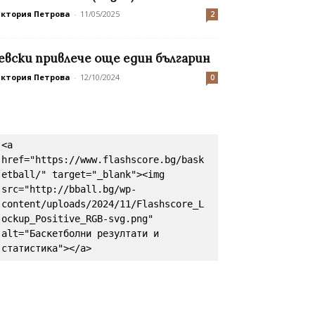
иктория Петрова
-
11/05/2025
2
евски привлече още един българин
иктория Петрова
-
12/10/2024
0
<a 
href="https://www.flashscore.bg/bask
etball/" target="_blank"><img 
src="http://bball.bg/wp-
content/uploads/2024/11/Flashscore_L
ockup_Positive_RGB-svg.png" 
alt="Баскетболни резултати и 
статистика"></a>