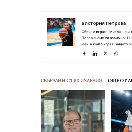
Виктория Петрова
Обичам играта. Мисля, че и 
Полезни сме си взаимно! Тя 
мач, в който играя, защото м
СВЪРЗАНИ С ТЯХ ИЗДЕЛИЯ
ОЩЕ ОТ А