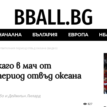
НАЧАЛНА
БЪЛГАРИЯ
ЕВРОПА
НБ
отвителния период отвъд океана (видео)
аго в мач от
ериод отвъд океана
нбо и Деймиън Лилард
827