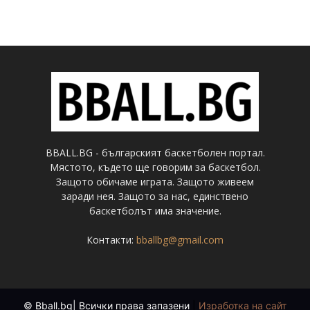
BBALL.BG - българският баскетболен портал.
Мястото, където ще говорим за баскетбол.
Защото обичаме играта. Защото живеем
заради нея. Защото за нас, единствено
баскетболът има значение.
Контакти:
bballbg@gmail.com
© Bball.bg| Всички права запазени
|
Изработка на сайт