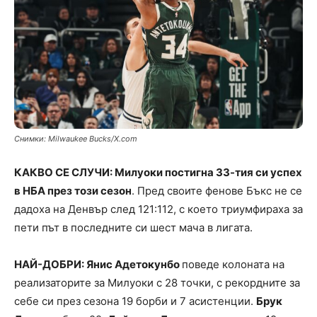
Снимки: Milwaukee Bucks/X.com
КАКВО СЕ СЛУЧИ: Милуоки постигна 33-тия си успех
в НБА през този сезон
. Пред своите фенове Бъкс не се
дадоха на Денвър след 121:112, с което триумфираха за
пети път в последните си шест мача в лигата.
НАЙ-ДОБРИ: Янис Адетокунбо
поведе колоната на
реализаторите за Милуоки с 28 точки, с рекордните за
себе си през сезона 19 борби и 7 асистенции.
Брук