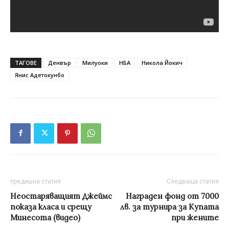
ТАГОВЕ
Денвър
Милуоки
НБА
Никола Йокич
Янис Адетокунбо
предишна статия
Следваща статия
Неостаряващият Джеймс
Награден фонд от 7000
показа класа и срещу
лв. за турнира за Купата
Минесота (видео)
при жените