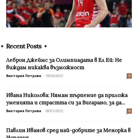
Recent Posts
Леброн Джеймс за Олимпиадата в Ел Ей: Не
виждам никаква възможност
Виктория Петрова
-
18/06/2025
0
Ивана Николова: Нямам търпение да приложа
уменията и страстта си за Вигарано, за да...
Виктория Петрова
-
08/01/2025
0
Павлин Иванов сред най-добрите за Менорка в
Испания