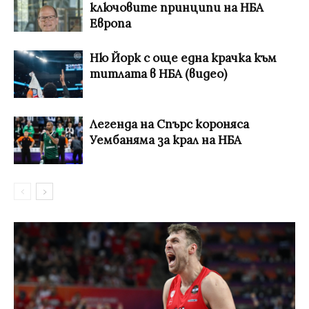
ключовите принципи на НБА
Европа
Ню Йорк с още една крачка към
титлата в НБА (видео)
Легенда на Спърс короняса
Уембаняма за крал на НБА