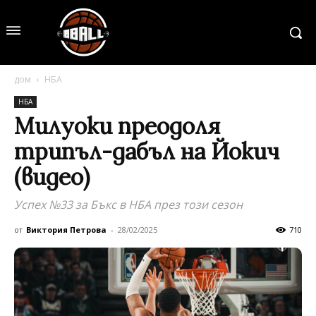
дом
НБА
НБА
Милуоки преодоля
трипъл-дабъл на Йокич
(видео)
Успех №33 за Бъкс в НБА през този сезон
от
Виктория Петрова
-
28/02/2025
710