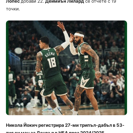
Лопес
добави 22.
Деймиън Лилард
се отчете с 19
точки.
Никола Йокич регистрира 27-ми трипъл-дабъл в 53-
тия си мач за Денвър в НБА през 2024/2025.