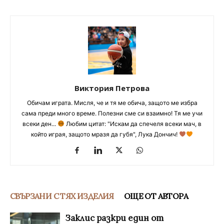
Виктория Петрова
Обичам играта. Мисля, че и тя ме обича, защото ме избра
сама преди много време. Полезни сме си взаимно! Тя ме учи
всеки ден...
Любим цитат: "Искам да спечеля всеки мач, в
който играя, защото мразя да губя", Лука Дончич!
СВЪРЗАНИ С ТЯХ ИЗДЕЛИЯ
ОЩЕ ОТ АВТОРА
Заклис разкри един от