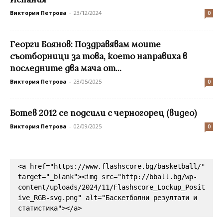
Виктория Петрова
-
23/12/2024
0
Георги Боянов: Поздравявам моите
съотборници за това, което направиха в
последните два мача от...
Виктория Петрова
-
28/05/2025
0
Ботев 2012 се подсили с черногорец (видео)
Виктория Петрова
-
02/09/2025
0
<a href="https://www.flashscore.bg/basketball/" 
target="_blank"><img src="http://bball.bg/wp-
content/uploads/2024/11/Flashscore_Lockup_Posit
ive_RGB-svg.png" alt="Баскетболни резултати и 
статистика"></a>