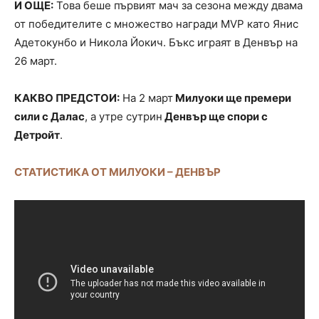
И ОЩЕ:
Това беше първият мач за сезона между двама
от победителите с множество награди MVP като Янис
Адетокунбо и Никола Йокич. Бъкс играят в Денвър на
26 март.
КАКВО ПРЕДСТОИ:
На 2 март
Милуоки ще премери
сили с Далас
, а утре сутрин
Денвър ще спори с
Детройт
.
СТАТИСТИКА ОТ МИЛУОКИ – ДЕНВЪР