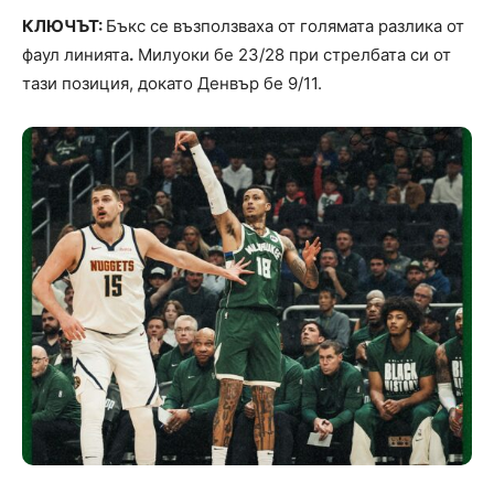
КЛЮЧЪТ:
Бъкс се възползваха от голямата разлика от
фаул линията
.
Милуоки бе 23/28 при стрелбата си от
тази позиция, докато Денвър бе 9/11.