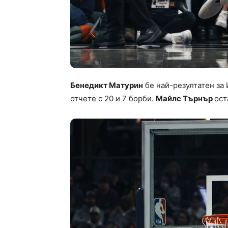
Бенедикт Матурин
бе най-резултатен за 
отчете с 20 и 7 борби.
Майлс Търнър
ост