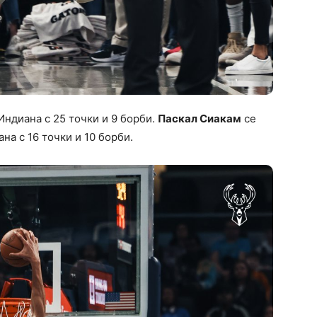
Индиана с 25 точки и 9 борби.
Паскал Сиакам
се
ана с 16 точки и 10 борби.