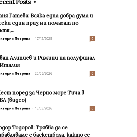
ecent Posts
аня Гатева: Всяка една добра дума и
секи един приз ни помагат по
ътя,...
иктория Петрова
-
17/12/2025
0
ван Алипиев и Римини на полуфинал
 Италия
иктория Петрова
-
20/05/2026
0
ест поред за Черно море Тича в
БЛ (видео)
иктория Петрова
-
13/03/2026
0
одор Тодоров: Tрябва да се
абавляваме с баскетбола, както се