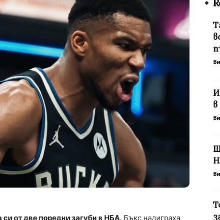
R
Т
в
п
В
И
в
В
Ш
Н
В
Т
з
си от две поредни загуби в НБА
. Бъкс надиграха