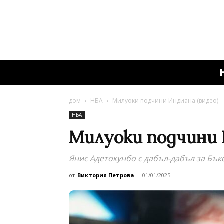
дом
НБА
Милуоки подчини Индиана (видео)
НБА
Милуоки подчини 
Янис Адетокунбо с дабъл-дабъл за Бък
от
Виктория Петрова
-
01/01/2025