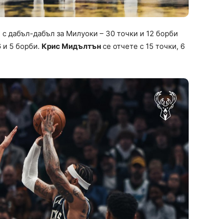
с дабъл-дабъл за Милуоки – 30 точки и 12 борби
 и 5 борби.
Крис Мидълтън
се отчете с 15 точки, 6