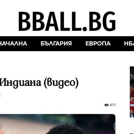
НАЧАЛНА
БЪЛГАРИЯ
ЕВРОПА
НБ
Индиана (видео)
с
877