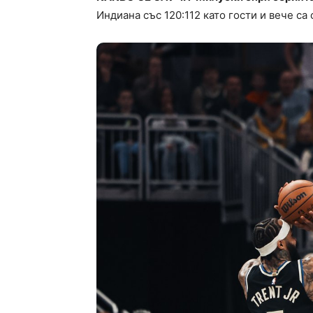
Индиана със 120:112 като гости и вече са 