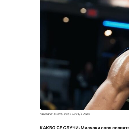
Снимки: Milwaukee Bucks/X.com
КАКВО СЕ СЛУЧИ: Милуоки спря серията 