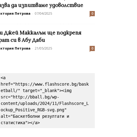
азва да изпитваме удоволствие
иктория Петрова
-
07/04/2025
0
и Джей Маккалъм ще подкрепя
рат си в Абу Даби
иктория Петрова
-
21/05/2025
0
<a 
href="https://www.flashscore.bg/bask
etball/" target="_blank"><img 
src="http://bball.bg/wp-
content/uploads/2024/11/Flashscore_L
ockup_Positive_RGB-svg.png" 
alt="Баскетболни резултати и 
статистика"></a>