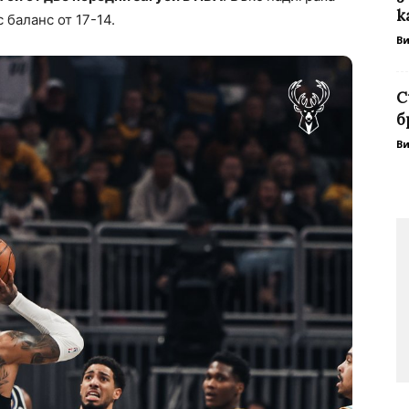
к
с баланс от 17-14.
В
С
б
В