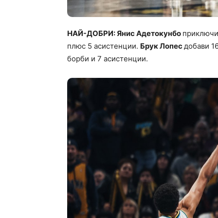
НАЙ-ДОБРИ: Янис Адетокунбо
приключи 
плюс 5 асистенции.
Брук Лопес
добави 16
борби и 7 асистенции.