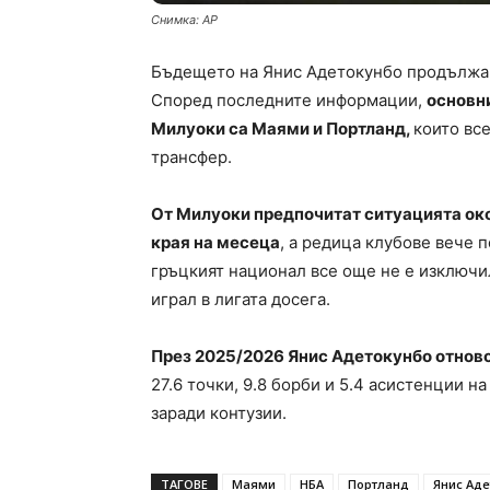
Снимка: AP
Бъдещето на Янис Адетокунбо продължав
Според последните информации,
основни
Милуоки са Маями и Портланд,
които вс
трансфер.
От Милуоки предпочитат ситуацията око
края на месеца
, а редица клубове вече 
гръцкият национал все още не е изключи
играл в лигата досега.
През 2025/2026 Янис Адетокунбо отнов
27.6 точки, 9.8 борби и 5.4 асистенции н
заради контузии.
ТАГОВЕ
Маями
НБА
Портланд
Янис Аде