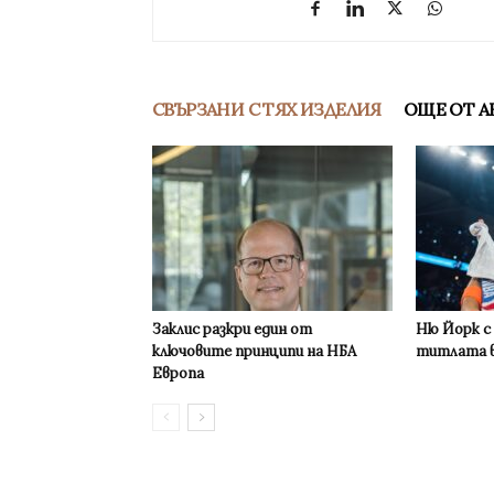
СВЪРЗАНИ С ТЯХ ИЗДЕЛИЯ
ОЩЕ ОТ А
Заклис разкри един от
Ню Йорк с
ключовите принципи на НБА
титлата в
Европа