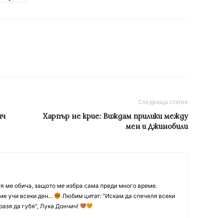
Следваща статия
ич
Харпър не крие: Виждам прилики между
мен и Джинобили
тя ме обича, защото ме избра сама преди много време.
ме учи всеки ден...
Любим цитат: "Искам да спечеля всеки
разя да губя", Лука Дончич!