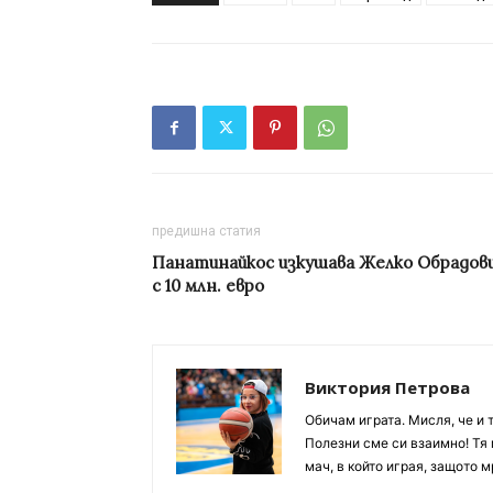
предишна статия
Панатинайкос изкушава Желко Обрадов
с 10 млн. евро
Виктория Петрова
Обичам играта. Мисля, че и 
Полезни сме си взаимно! Тя 
мач, в който играя, защото м