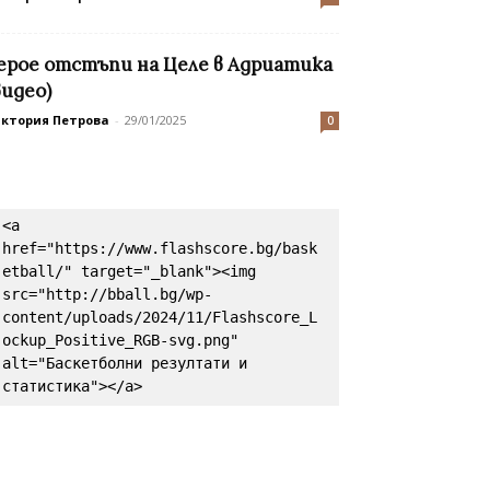
ерое отстъпи на Целе в Адриатика
видео)
иктория Петрова
-
29/01/2025
0
<a 
href="https://www.flashscore.bg/bask
etball/" target="_blank"><img 
src="http://bball.bg/wp-
content/uploads/2024/11/Flashscore_L
ockup_Positive_RGB-svg.png" 
alt="Баскетболни резултати и 
статистика"></a>