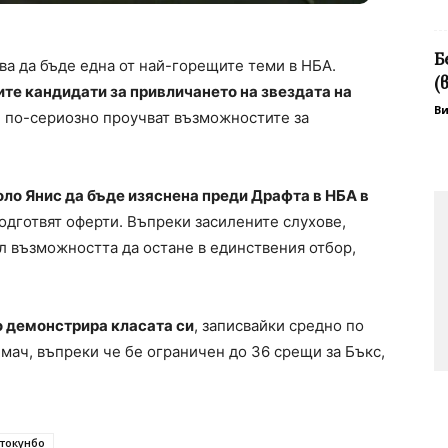
Б
а да бъде една от най-горещите теми в НБА.
(
те кандидати за привличането на звездата на
В
е по-сериозно проучват възможностите за
ло Янис да бъде изяснена преди Драфта в НБА в
подготвят оферти. Въпреки засилените слухове,
л възможността да остане в единствения отбор,
о демонстрира класата си
, записвайки средно по
а мач, въпреки че бе ограничен до 36 срещи за Бъкс,
токунбо