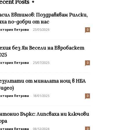
ecent Posts
асил Евтимов: Поздравявам Рилски,
яха по-добри от нас
иктория Петрова
-
23/05/2026
0
ехия без Ян Весели на Евробаскет
025
иктория Петрова
-
25/07/2025
0
езултати от миналата нощ в НБА
видео)
иктория Петрова
-
18/01/2025
0
нтонио Бъркс: Липсваха ни ключови
ора
иктория Петрова
-
08/12/2024
0