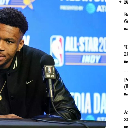
R
В
б
В
Ч
2
В
Р
(
В
А
х
В