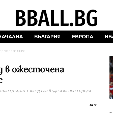
НАЧАЛНА
БЪЛГАРИЯ
ЕВРОПА
НБ
превара за Янис
д в ожесточена
с
оло гръцката звезда да бъде изяснена преди
90