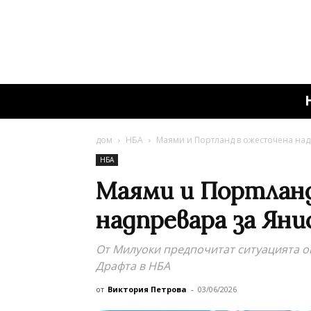
дом
НБА
Маями и Портланд в ожесточена над
НБА
Маями и Портлан
надпревара за Яни
От Милуоки предпочитат ситуацията ок
Драфта в НБА
от
Виктория Петрова
-
03/06/2026