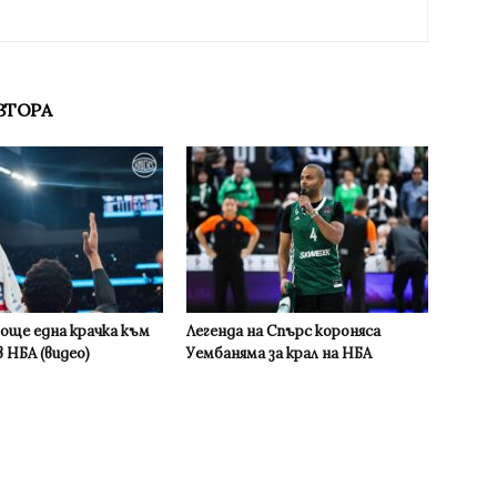
ВТОРА
 още една крачка към
Легенда на Спърс короняса
 НБА (видео)
Уембаняма за крал на НБА