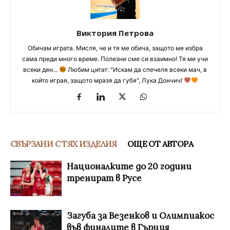
Виктория Петрова
Обичам играта. Мисля, че и тя ме обича, защото ме избра
сама преди много време. Полезни сме си взаимно! Тя ме учи
всеки ден...
Любим цитат: "Искам да спечеля всеки мач, в
който играя, защото мразя да губя", Лука Дончич!
СВЪРЗАНИ С ТЯХ ИЗДЕЛИЯ
ОЩЕ ОТ АВТОРА
Националките до 20 години
тренират в Русе
Загуба за Везенков и Олимпиакос
във финалите в Гърция