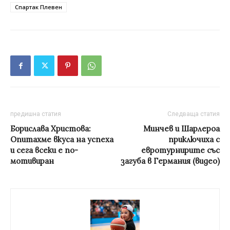
Спартак Плевен
предишна статия
Следваща статия
Борислава Христова:
Минчев и Шарлероа
Опитахме вкуса на успеха
приключиха с
и сега всеки е по-
евротурнирите със
мотивиран
загуба в Германия (видео)