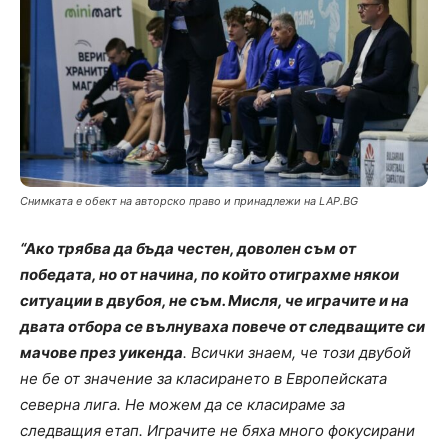
Снимката е обект на авторско право и принадлежи на LAP.BG
“Ако трябва да бъда честен, доволен съм от
победата, но от начина, по който отиграхме някои
ситуации в двубоя, не съм. Мисля, че играчите и на
двата отбора се вълнуваха повече от следващите си
мачове през уикенда
. Всички знаем, че този двубой
не бе от значение за класирането в Европейската
северна лига. Не можем да се класираме за
следващия етап. Играчите не бяха много фокусирани