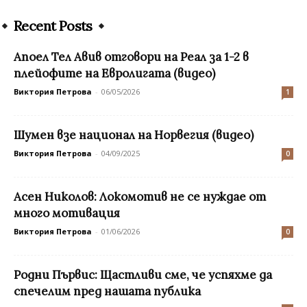
Recent Posts
Апоел Тел Авив отговори на Реал за 1-2 в
плейофите на Евролигата (видео)
Виктория Петрова
-
06/05/2026
1
Шумен взе национал на Норвегия (видео)
Виктория Петрова
-
04/09/2025
0
Асен Николов: Локомотив не се нуждае от
много мотивация
Виктория Петрова
-
01/06/2026
0
Родни Първис: Щастливи сме, че успяхме да
спечелим пред нашата публика