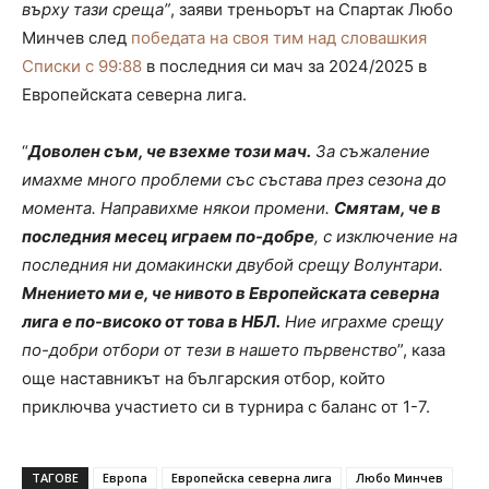
върху тази среща”
, заяви треньорът на Спартак Любо
Минчев след
победата на своя тим над словашкия
Списки с 99:88
в последния си мач за 2024/2025 в
Европейската северна лига.
“
Доволен съм, че взехме този мач.
За съжаление
имахме много проблеми със състава през сезона до
момента. Направихме някои промени.
Смятам, че в
последния месец играем по-добре
, с изключение на
последния ни домакински двубой срещу Волунтари.
Мнението ми е, че нивото в Европейската северна
лига е по-високо от това в НБЛ.
Ние играхме срещу
по-добри отбори от тези в нашето първенство
”, каза
още наставникът на българския отбор, който
приключва участието си в турнира с баланс от 1-7.
ТАГОВЕ
Европа
Европейска северна лига
Любо Минчев