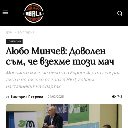
дом
България
България
Любо Минчев: Доволен
съм, че взехме този мач
Мнението ми е, че нивото в Европейската северна
лига е по-високо от това в НБЛ, добави
наставникът на Спартак
от
Виктория Петрова
-
04/02/2025
743