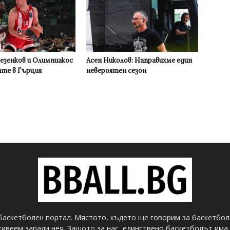
Везенков и Олимпиакос
Асен Николов: Направихме един
ите в Гърция
невероятен сезон
баскетболен портал. Мястото, където ще говорим за баскетбол
ивеем заради нея. Защото за нас, единствено баскетболът има 