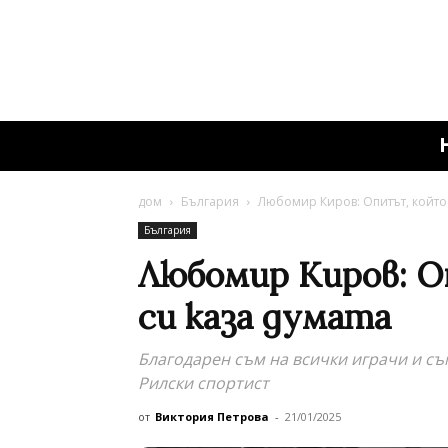
дом
България
Любомир Киров: Опитът, който 
България
Любомир Киров: О
си каза думата
Благодарен съм на всички играчи и съ
Рилски спортист
от
Виктория Петрова
-
21/01/2025