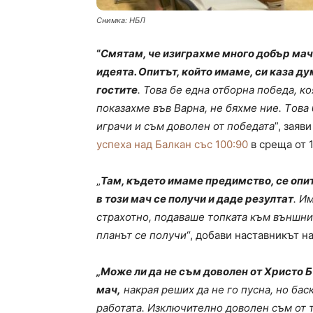
Снимка: НБЛ
“
Смятам, че изиграхме много добър мач,
идеята. Опитът, който имаме, си каза ду
гостите
. Това бе една отборна победа, к
показахме във Варна, не бяхме ние. Tова
играчи и съм доволен от победата
”, зая
успеха над Балкан със 100:90
в среща от 1
„
Там, където имаме предимство, се опит
в този мач се получи и даде резултат
. И
страхотно, подаваше топката към външнит
планът се получи
“, добави наставникът на
„Може ли да не съм доволен от Христо Б
мач,
накрая реших да не го пусна, но бас
работата. Изключително доволен съм от 