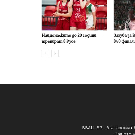
Националките до 20 години
Загуба за 
тренират в Русе
във финал
BBALL.BG - българският 
Защото ж