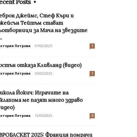
ecent Posts
еброн Джеймс, Стеф Къри и
жейсън Тейтъм стават
ъотборници за Мача на звездите
..
иктория Петрова
-
07/02/2025
1
остън отказа Кливланд (видео)
иктория Петрова
-
05/02/2025
1
икола Йокич: Играчите на
клахома ме пазят много здраво
видео)
иктория Петрова
-
12/05/2025
0
ВРОБАСКЕТ 2025: Франция помрачи