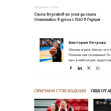
предишна статия
Силен Везенков не успя да спаси
Олимпиакос в дуела с ПАО в Гърция
Виктория Петрова
Обичам играта. Мисля, че и 
Полезни сме си взаимно! Тя 
мач, в който играя, защото м
СВЪРЗАНИ С ТЯХ ИЗДЕЛИЯ
ОЩЕ ОТ А