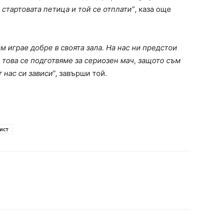
 стартовата петица и той се отплати”
, каза още
м играе добре в своята зала. На нас ни предстои
 това се подготвяме за сериозен мач, защото съм
т нас си зависи
“, завърши той.
ист