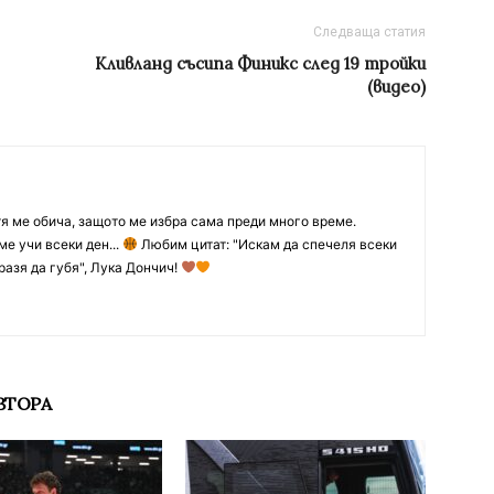
Следваща статия
Кливланд съсипа Финикс след 19 тройки
(видео)
тя ме обича, защото ме избра сама преди много време.
ме учи всеки ден...
Любим цитат: "Искам да спечеля всеки
разя да губя", Лука Дончич!
ВТОРА