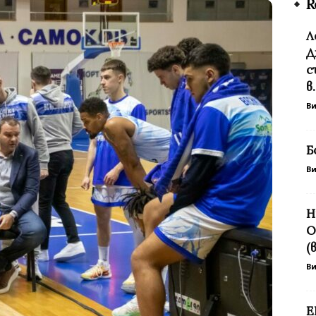
R
Л
Д
с
в.
В
Б
В
Н
О
(
В
Е