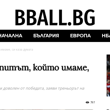
НАЧАЛНА
БЪЛГАРИЯ
ЕВРОПА
НБ
имаме, си каза думата
питът, който имаме,
м доволен от победата, заяви треньорът на
797