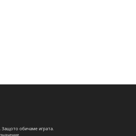
. Защото обичаме играта.
значение.