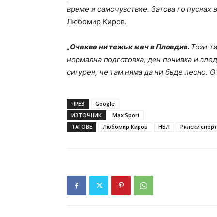
време и самочувствие. Затова го пуснах в
Любомир Киров.
„Очаква ни тежък мач в Пловдив.
Този ти
нормална подготовка, ден почивка и след
сигурен, че там няма да ни бъде лесно. О
ЧРЕЗ
Google
ИЗТОЧНИК
Max Sport
ТАГОВЕ
Любомир Киров
НБЛ
Рилски спорт