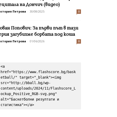
ецитала на Дончич (видео)
иктория Петрова
-
30/08/2025
0
ован Попович: За първи път в тази
ерия загубихме борбата под коша
иктория Петрова
-
01/06/2026
0
<a 
href="https://www.flashscore.bg/bask
etball/" target="_blank"><img 
src="http://bball.bg/wp-
content/uploads/2024/11/Flashscore_L
ockup_Positive_RGB-svg.png" 
alt="Баскетболни резултати и 
статистика"></a>