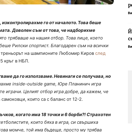
р
В
 изконтролирахме го от началото. Това беше
мата.
Доволен съм от това, че надборихме
Й
оято трябваше на нашия отбор. Това лице, което
с
 беше Рилски спортист. Благодарен съм на всички
В
ви треньорът на шампионите Любомир Киров
след
5 кръг в НБЛ.
ваме да го използваме. Невинаги се получава, но
махме inside-outside game, Юре Планинич игра
е играчи. Целият отбор игра добре, да кажем, че
 самоковци, които са с баланс от 12-2.
ъчков, когато има 18 точки и 6 борби?! Страхотен
кетболистите, които бяха в игра, си свършиха
това момче, той има бъдеще, просто му трябва