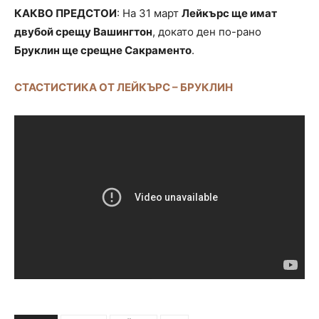
КАКВО ПРЕДСТОИ
: На 31 март
Лейкърс ще имат
двубой срещу Вашингтон
, докато ден по-рано
Бруклин ще срещне Сакраменто
.
СТАСТИСТИКА ОТ ЛЕЙКЪРС – БРУКЛИН