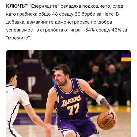
КЛЮЧЪТ:
“Езерняците” овладяха подкошието, след
като грабнаха общо 48 срещу 39 борби за Нетс. В
добавка, домакините демонстрираха по-добра
успеваемост в стрелбата от игра – 54% срещу 42% за
“мрежите”.