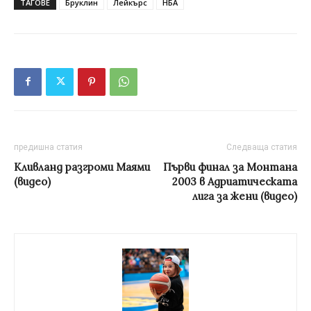
ТАГОВЕ
Бруклин
Лейкърс
НБА
предишна статия
Следваща статия
Кливланд разгроми Маями
Първи финал за Монтана
(видео)
2003 в Адриатическата
лига за жени (видео)