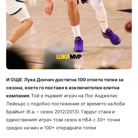
И ОЩЕ: Лука Дончич достигна 100 отнети топки за
сезона, което го поставя в изключително елитна
компания.
Той е първият играч на Лос Анджелис
Лейкърс с подобно постижение от времето на Коби
Брайънт (б.а. – сезон 2012/2013). Гардът стана и
единственият играч този сезон в НБА с 30+ точки
средно на мач и 100+ откраднати топки