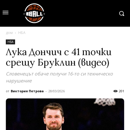
дом
НБА
НБА
Лука Дончич с 41 точки
срещу Бруклин (видео)
Словенецът обаче получи 16-то си техническо
нарушение
от
Виктория Петрова
-
28/03/2026
201