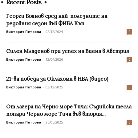
Recent Posts
Георги Боянов сред най-полезните на
редовния сезон във ФИБА Къп
Виктория Петрова
-
02/12/2024
0
Силен Младенов при успех на Виена в Австрия
Виктория Петрова
-
12/04/2026
0
21-ва победа за Оклахома в НБА (видео)
Виктория Петрова
-
03/12/2025
0
От лагера на Черно море Тича: Съдийска тесла
попари Черно море Тича във втория...
Виктория Петрова
-
26/05/2025
0