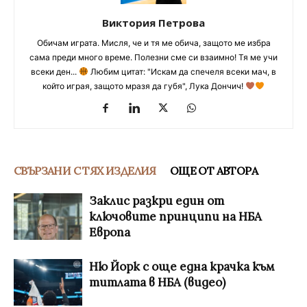
Виктория Петрова
Обичам играта. Мисля, че и тя ме обича, защото ме избра
сама преди много време. Полезни сме си взаимно! Тя ме учи
всеки ден...
Любим цитат: "Искам да спечеля всеки мач, в
който играя, защото мразя да губя", Лука Дончич!
СВЪРЗАНИ С ТЯХ ИЗДЕЛИЯ
ОЩЕ ОТ АВТОРА
Заклис разкри един от
ключовите принципи на НБА
Европа
Ню Йорк с още една крачка към
титлата в НБА (видео)