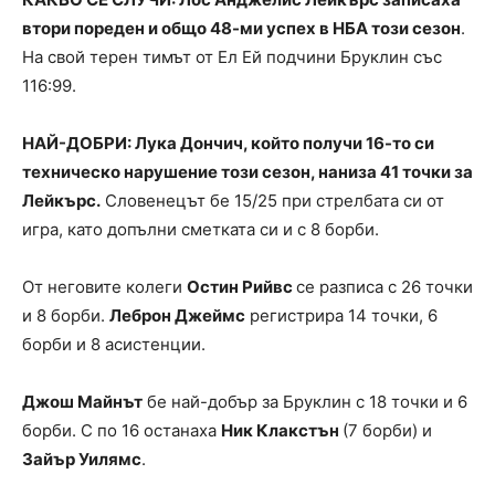
втори пореден и общо 48-ми успех в НБА този сезон
.
На свой терен тимът от Ел Ей подчини Бруклин със
116:99.
НАЙ-ДОБРИ: Лука Дончич, който получи 16-то си
техническо нарушение този сезон, наниза 41 точки за
Лейкърс.
Словенецът бе 15/25 при стрелбата си от
игра, като допълни сметката си и с 8 борби.
От неговите колеги
Остин Рийвс
се разписа с 26 точки
и 8 борби.
Леброн Джеймс
регистрира 14 точки, 6
борби и 8 асистенции.
Джош Майнът
бе най-добър за Бруклин с 18 точки и 6
борби. С по 16 останаха
Ник Клакстън
(7 борби) и
Зайър Уилямс
.