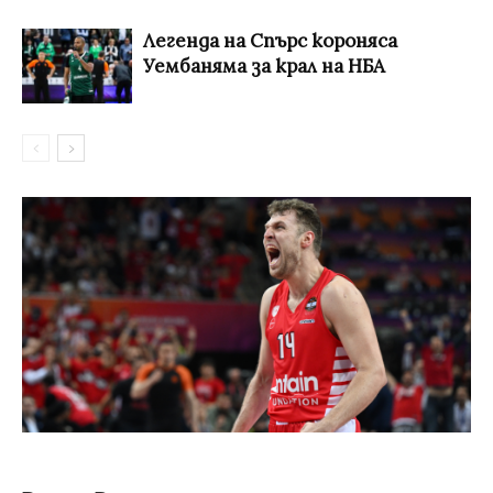
Легенда на Спърс короняса
Уембаняма за крал на НБА