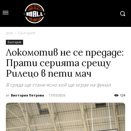
дом
България
България
Локомотив не се предаде:
Прати серията срещу
Рилецо в пети мач
В сряда ще стане ясно кой ще играе на финал
от
Виктория Петрова
-
17/05/2026
124