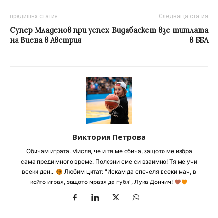
предишна статия
Следваща статия
Супер Младенов при успех
Видабаскет взе титлата
на Виена в Австрия
в ББЛ
Виктория Петрова
Обичам играта. Мисля, че и тя ме обича, защото ме избра
сама преди много време. Полезни сме си взаимно! Тя ме учи
всеки ден...
Любим цитат: "Искам да спечеля всеки мач, в
който играя, защото мразя да губя", Лука Дончич!