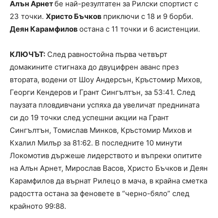
Алън Арнет
бе най-резултатен за Рилски спортист с
23 точки.
Христо Бъчков
приключи с 18 и 9 борби.
Деян Карамфилов
остана с 11 точки и 6 асистенции.
КЛЮЧЪТ:
След равностойна първа четвърт
домакините стигнаха до двуцифрен аванс през
втората, водени от Шоу Андерсън, Кръстомир Михов,
Георги Кендеров и Грант Сингълтън, за 53:41. След
паузата пловдивчани успяха да увеличат преднината
си до 19 точки след успешни акции на Грант
Сингълтън, Томислав Минков, Кръстомир Михов и
Кхалил Милър за 81:62. В последните 10 минути
Локомотив държеше лидерството и въпреки опитите
на Алън Арнет, Мирослав Васов, Христо Бъчков и Деян
Карамфилов да върнат Рилецо в мача, в крайна сметка
радостта остана за феновете в “черно-бяло” след
крайното 99:88.