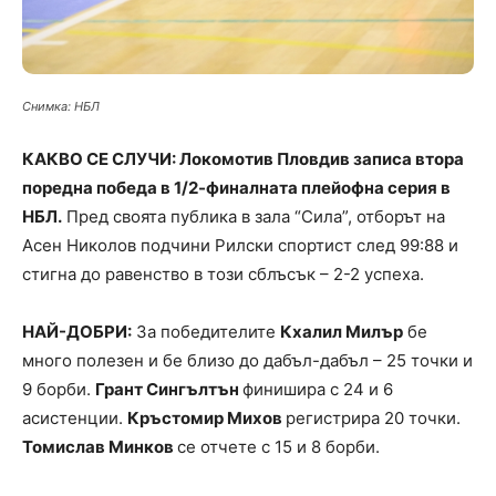
Снимка: НБЛ
КАКВО СЕ СЛУЧИ: Локомотив Пловдив записа втора
поредна победа в 1/2-финалната плейофна серия в
НБЛ.
Пред своята публика в зала “Сила”, отборът на
Асен Николов подчини Рилски спортист след 99:88 и
стигна до равенство в този сблъсък – 2-2 успеха.
НАЙ-ДОБРИ:
За победителите
Кхалил Милър
бе
много полезен и бе близо до дабъл-дабъл – 25 точки и
9 борби.
Грант Сингълтън
финишира с 24 и 6
асистенции.
Кръстомир Михов
регистрира 20 точки.
Томислав Минков
се отчете с 15 и 8 борби.