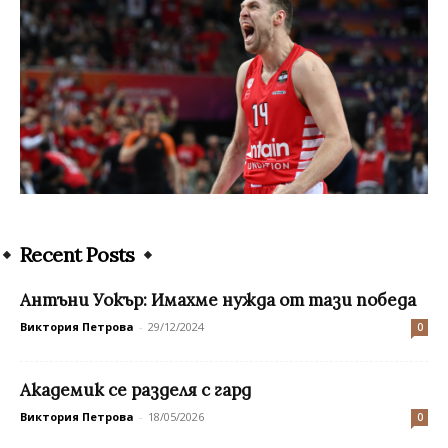
Recent Posts
Антъни Уокър: Имахме нужда от тази победа
Виктория Петрова
-
29/12/2024
0
Академик се разделя с гард
Виктория Петрова
-
18/05/2026
0