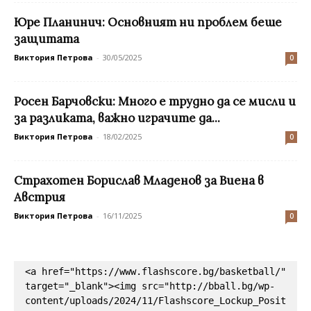
Юре Планинич: Основният ни проблем беше
защитата
Виктория Петрова
-
30/05/2025
0
Росен Барчовски: Много е трудно да се мисли и
за разликата, важно играчите да...
Виктория Петрова
-
18/02/2025
0
Страхотен Борислав Младенов за Виена в
Австрия
Виктория Петрова
-
16/11/2025
0
<a href="https://www.flashscore.bg/basketball/" 
target="_blank"><img src="http://bball.bg/wp-
content/uploads/2024/11/Flashscore_Lockup_Posit