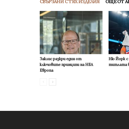
СВЪРЗАНИ С ТЯХ ИЗДЕЛИЯ
ОЩЕ ОТ А
Заклис разкри един от
Ню Йорк с
ключовите принципи на НБА
титлата в
Европа