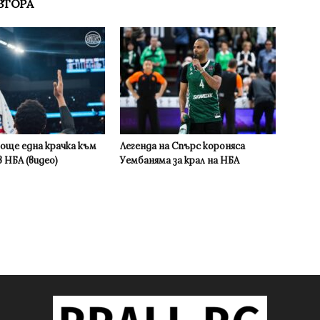
ВТОРА
 още една крачка към
Легенда на Спърс короняса
 НБА (видео)
Уембаняма за крал на НБА