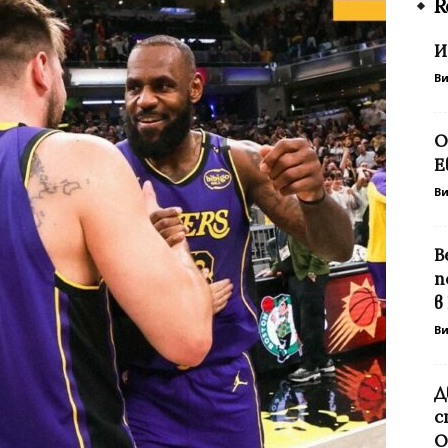
R
И
В
О
Е
В
В
п
в
В
Д
с
О