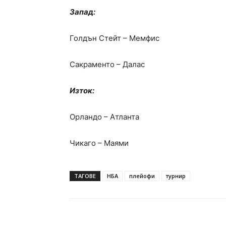
Запад:
Голдън Стейт – Мемфис
Сакраменто – Далас
Изток:
Орландо – Атланта
Чикаго – Маями
ТАГОВЕ
НБА
плейофи
турнир