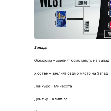
Запад:
Оклахома – заелият осмо място на Запад
Хюстън – заелият седмо място на Запад
Лейкърс – Минесота
Денвър – Клипърс