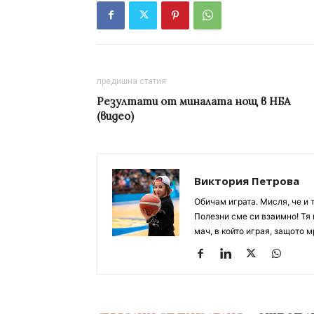
предишна статия
Резултати от миналата нощ в НБА
(видео)
Виктория Петрова
Обичам играта. Мисля, че и 
Полезни сме си взаимно! Тя 
мач, в който играя, защото м