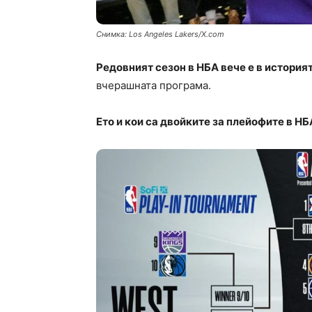
Снимка: Los Angeles Lakers/X.com
Редовният сезон в НБА вече е в история
вчерашната програма.
Ето и кои са двойките за плейофите в НБ