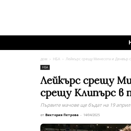
дом
НБА
Лейкърс срещу Минесота и Денвър с
НБА
Лейкърс срещу Ми
срещу Клипърс в 
Първите мачове ще бъдат на 19 април
от
Виктория Петрова
-
14/04/2025