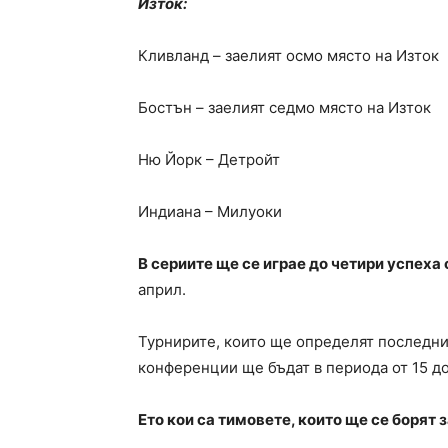
Изток:
Кливланд – заелият осмо място на Изток
Бостън – заелият седмо място на Изток
Ню Йорк – Детройт
Индиана – Милуоки
В сериите ще се играе до четири успеха
април.
Турнирите, които ще определят последни
конференции ще бъдат в периода от 15 до
Ето кои са тимовете, които ще се борят з