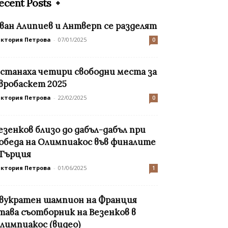
ecent Posts
ван Алипиев и Антверп се разделят
иктория Петрова
-
07/01/2025
0
станаха четири свободни места за
вробаскет 2025
иктория Петрова
-
22/02/2025
0
езенков близо до дабъл-дабъл при
обеда на Олимпиакос във финалите
 Гърция
иктория Петрова
-
01/06/2025
1
вукратен шампион на Франция
тава съотборник на Везенков в
лимпиакос (видео)