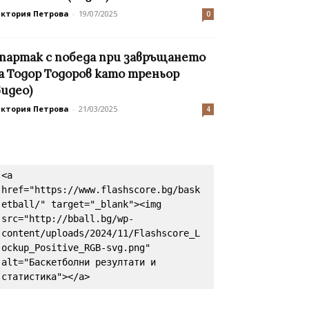
иктория Петрова
-
19/07/2025
0
партак с победа при завръщането
а Тодор Тодоров като треньор
видео)
иктория Петрова
-
21/03/2025
4
<a 
href="https://www.flashscore.bg/bask
etball/" target="_blank"><img 
src="http://bball.bg/wp-
content/uploads/2024/11/Flashscore_L
ockup_Positive_RGB-svg.png" 
alt="Баскетболни резултати и 
статистика"></a>