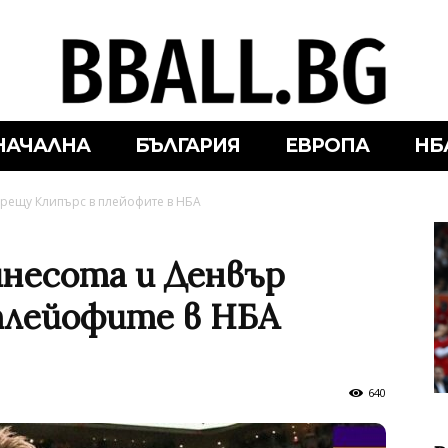
НАЧАЛНА
БЪЛГАРИЯ
ЕВРОПА
НБ
рещу Клипърс в плейофите в НБА
несота и Денвър
плейофите в НБА
640