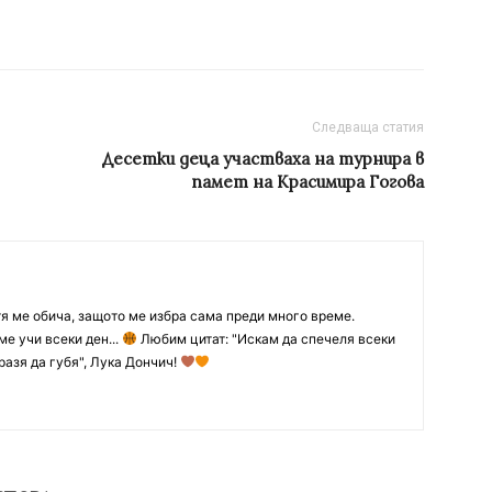
Следваща статия
Десетки деца участваха на турнира в
памет на Красимира Гогова
тя ме обича, защото ме избра сама преди много време.
ме учи всеки ден...
Любим цитат: "Искам да спечеля всеки
разя да губя", Лука Дончич!