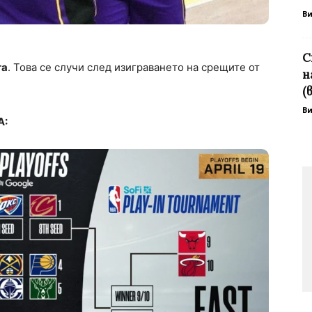
В
С
та
. Това се случи след изиграването на срещите от
н
(
В
А: