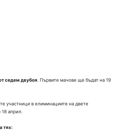
 от седем двубоя
. Първите мачове ще бъдат на 19
те участници в елиминациите на двете
 18 април.
а тях: