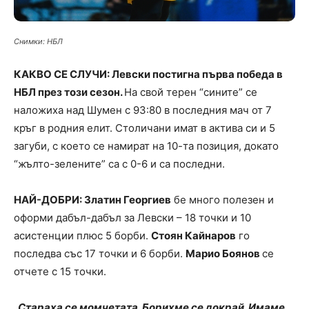
Снимки: НБЛ
КАКВО СЕ СЛУЧИ: Левски постигна първа победа в
НБЛ през този сезон.
На свой терен “сините” се
наложиха над Шумен с 93:80 в последния мач от 7
кръг в родния елит. Столичани имат в актива си и 5
загуби, с което се намират на 10-та позиция, докато
“жълто-зелените” са с 0-6 и са последни.
НАЙ-ДОБРИ: Златин Георгиев
бе много полезен и
оформи дабъл-дабъл за Левски – 18 точки и 10
асистенции плюс 5 борби.
Стоян Кайнаров
го
последва със 17 точки и 6 борби.
Марио Боянов
се
отчете с 15 точки.
„
Стараха се момчетата. Борихме се докрай. Имаме