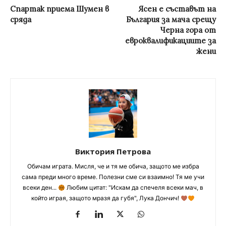
Спартак приема Шумен в
Ясен е съставът на
сряда
България за мача срещу
Черна гора от
евроквалификациите за
жени
Виктория Петрова
Обичам играта. Мисля, че и тя ме обича, защото ме избра
сама преди много време. Полезни сме си взаимно! Тя ме учи
всеки ден...
Любим цитат: "Искам да спечеля всеки мач, в
който играя, защото мразя да губя", Лука Дончич!