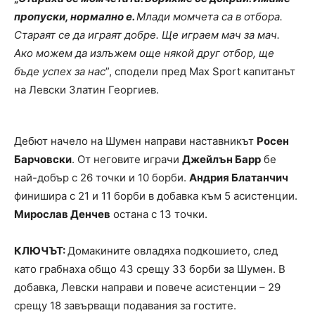
пропуски, нормално е.
Млади момчета са в отбора.
Стараят се да играят добре. Ще играем мач за мач.
Ако можем да излъжем още някой друг отбор, ще
бъде успех за нас
”, сподели пред Max Sport капитанът
на Левски Златин Георгиев.
Дебют начело на Шумен направи наставникът
Росен
Барчовски
. От неговите играчи
Джейлън Барр
бе
най-добър с 26 точки и 10 борби.
Андрия Блатанчич
финишира с 21 и 11 борби в добавка към 5 асистенции.
Мирослав Денчев
остана с 13 точки.
КЛЮЧЪТ:
Домакините овладяха подкошието, след
като грабнаха общо 43 срещу 33 борби за Шумен. В
добавка, Левски направи и повече асистенции – 29
срещу 18 завърващи подавания за гостите.