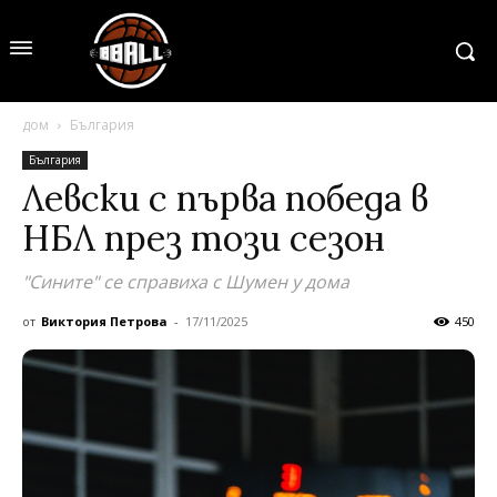
дом
България
България
Левски с първа победа в
НБЛ през този сезон
"Сините" се справиха с Шумен у дома
от
Виктория Петрова
-
17/11/2025
450