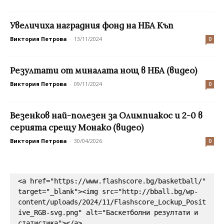
Увеличиха наградния фонд на НБА Къп
Виктория Петрова
-
13/11/2024
0
Резултати от миналата нощ в НБА (видео)
Виктория Петрова
-
09/11/2024
0
Везенков най-полезен за Олимпиакос и 2-0 в
серията срещу Монако (видео)
Виктория Петрова
-
30/04/2026
0
<a href="https://www.flashscore.bg/basketball/" 
target="_blank"><img src="http://bball.bg/wp-
content/uploads/2024/11/Flashscore_Lockup_Posit
ive_RGB-svg.png" alt="Баскетболни резултати и 
статистика"></a>