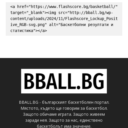
<a href="https://www.flashscore.bg/basketball/" 
target="_blank"><img src="http://bball.bg/wp-
content/uploads/2024/11/Flashscore_Lockup_Posit
ive_RGB-svg.png" alt="Баскетболни резултати и 
статистика"></a>
BBALL.BG - българският баскетболен портал.
Мястото, където ще говорим за баскетбол.
Защото обичаме играта. Защото живеем
заради нея. Защото за нас, единствено
баскетболът има значение.