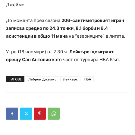
Джеймс.
До момента през сезона
206-сантиметровият играч
записва средно по 24.3 точки, 8.1 борби и 9.4
асистенции в общо 11 мача
на “езерняците” в лигата.
Утре (16 ноември) от 2.30 ч.
Лейкърс ще играят
срещу Сан Антонио
като част от турнира НБА Къп.
ТАГОВЕ
Леброн Джеймс
Лейкърс
НБА