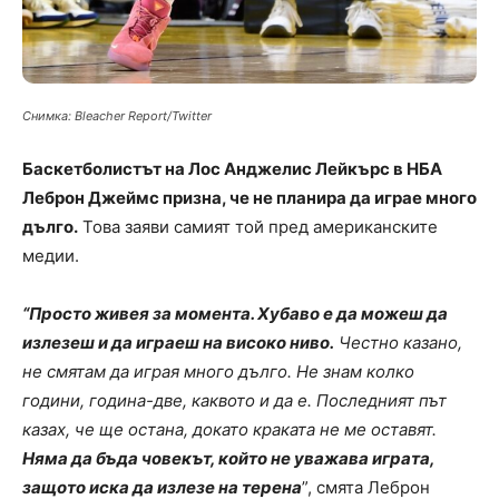
Снимка: Bleacher Report/Twitter
Баскетболистът на Лос Анджелис Лейкърс в НБА
Леброн Джеймс призна, че не планира да играе много
дълго.
Това заяви самият той пред американските
медии.
“Просто живея за момента. Хубаво е да можеш да
излезеш и да играеш на високо ниво.
Честно казано,
не смятам да играя много дълго. Не знам колко
години, година-две, каквото и да е. Последният път
казах, че ще остана, докато краката не ме оставят.
Няма да бъда човекът, който не уважава играта,
защото иска да излезе на
терена
”, смята Леброн