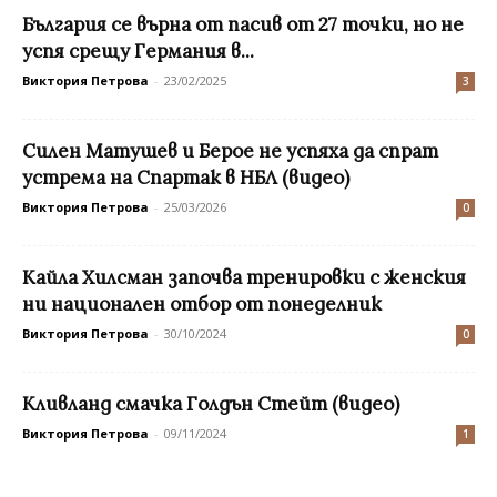
България се върна от пасив от 27 точки, но не
успя срещу Германия в...
Виктория Петрова
-
23/02/2025
3
Силен Матушев и Берое не успяха да спрат
устрема на Спартак в НБЛ (видео)
Виктория Петрова
-
25/03/2026
0
Кайла Хилсман започва тренировки с женския
ни национален отбор от понеделник
Виктория Петрова
-
30/10/2024
0
Кливланд смачка Голдън Стейт (видео)
Виктория Петрова
-
09/11/2024
1