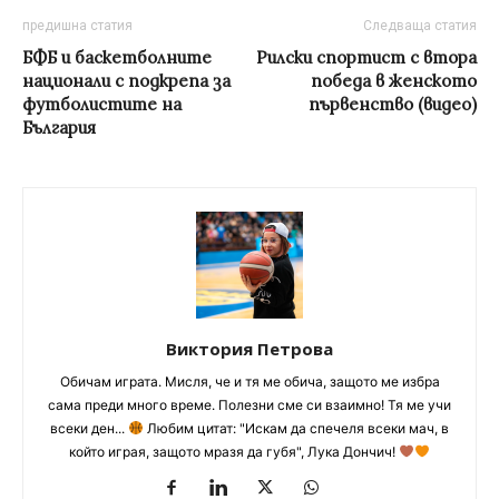
предишна статия
Следваща статия
БФБ и баскетболните
Рилски спортист с втора
национали с подкрепа за
победа в женското
футболистите на
първенство (видео)
България
Виктория Петрова
Обичам играта. Мисля, че и тя ме обича, защото ме избра
сама преди много време. Полезни сме си взаимно! Тя ме учи
всеки ден...
Любим цитат: "Искам да спечеля всеки мач, в
който играя, защото мразя да губя", Лука Дончич!