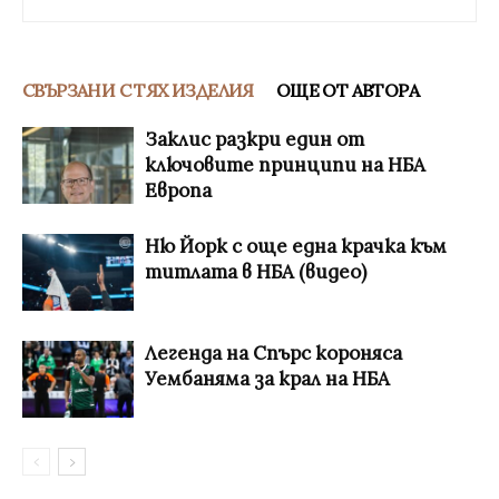
СВЪРЗАНИ С ТЯХ ИЗДЕЛИЯ
ОЩЕ ОТ АВТОРА
Заклис разкри един от
ключовите принципи на НБА
Европа
Ню Йорк с още една крачка към
титлата в НБА (видео)
Легенда на Спърс короняса
Уембаняма за крал на НБА