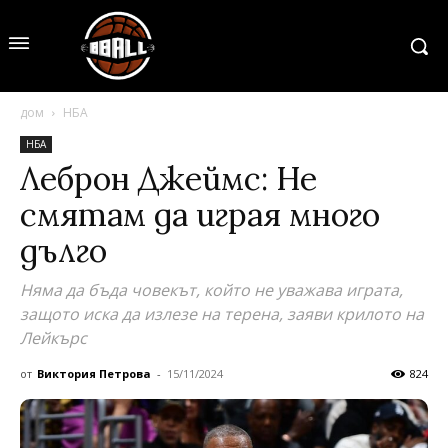
дом
НБА
НБА
Леброн Джеймс: Не
смятам да играя много
дълго
Няма да бъда човекът, който не уважава играта,
защото иска да излезе на терена, заяви крилото на
Лейкърс
от
Виктория Петрова
-
15/11/2024
824