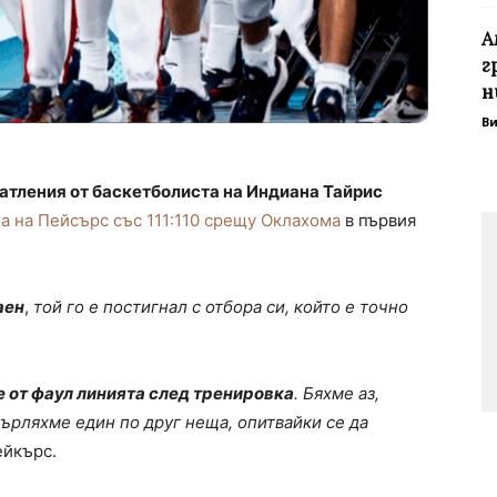
А
г
н
В
атления от баскетболиста на Индиана Тайрис
а на Пейсърс със 111:110 срещу Оклахома
в първия
аен
,
той го е постигнал с отбора си, който е точно
 от фаул линията след тренировка
. Бяхме аз,
ърляхме един по друг неща, опитвайки се да
ейкърс.