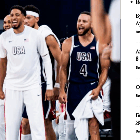
R
Б
Л
В
А
в
В
О
В
Б
Ж
В