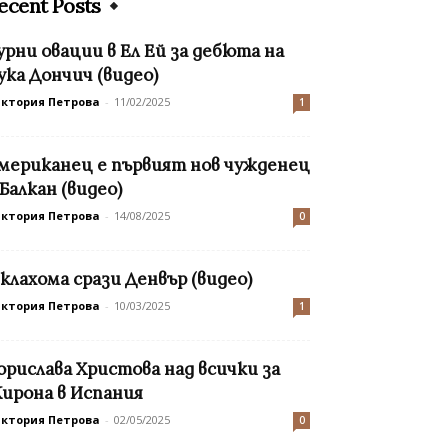
ecent Posts
урни овации в Ел Ей за дебюта на
ука Дончич (видео)
иктория Петрова
-
11/02/2025
1
мериканец е първият нов чужденец
 Балкан (видео)
иктория Петрова
-
14/08/2025
0
клахома срази Денвър (видео)
иктория Петрова
-
10/03/2025
1
орислава Христова над всички за
ирона в Испания
иктория Петрова
-
02/05/2025
0