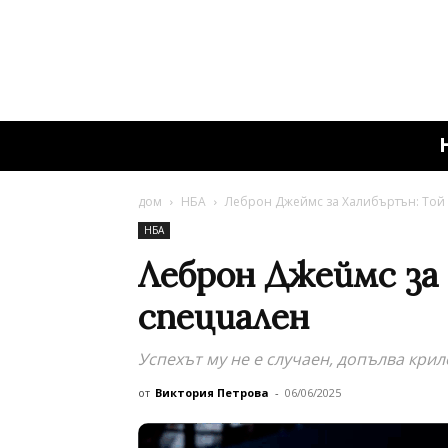
дом
НБА
Леброн Джеймс за Халибъртън: Той 
НБА
Леброн Джеймс за
специален
Успехът му не е случаен, допълва кри
от
Виктория Петрова
-
06/06/2025