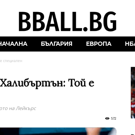
НАЧАЛНА
БЪЛГАРИЯ
ЕВРОПА
НБ
е специален
 Халибъртън: Той е
лото на Лейкърс
572