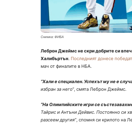
Снимка: ФИБА
Леброн Джеймс не скри добрите си впеч
Халибъртън
.
Последният донесе победат
мач от финалите в НБА.
“Хали е специален. Успехът му не е случ
избран за него
”, смята Леброн Джеймс.
“На Олимпийските игри се състезавахме
Тайрис и Антъни Дейвис. Постоянно си хв
разсеем другия”
, спомня си крилото на Л