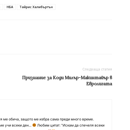
с
НБА
Тайрис Халибъртън
Следваща статия
Признание за Коди Милър-Макинтайър в
Евролигата
тя ме обича, защото ме избра сама преди много време.
ме учи всеки ден...
Любим цитат: "Искам да спечеля всеки