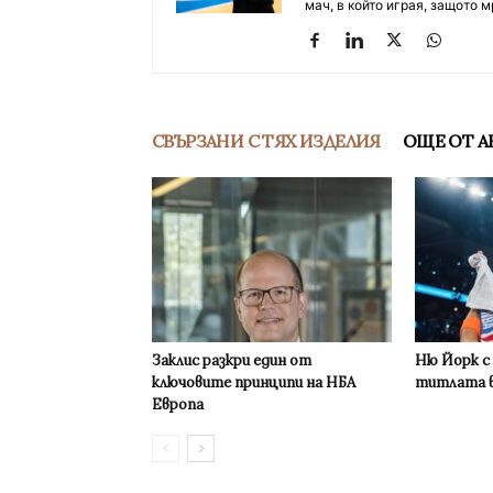
мач, в който играя, защото м
СВЪРЗАНИ С ТЯХ ИЗДЕЛИЯ
ОЩЕ ОТ А
Заклис разкри един от
Ню Йорк с
ключовите принципи на НБА
титлата в
Европа