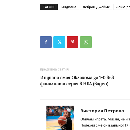
ТАГОВЕ
Индиана
Леброн Джеймс
Лейкър
предишна статия
Индиана смая Оклахома за 1-0 във
финалната серия в НБА (видео)
Виктория Петрова
Обичам играта. Мисля, че и 
Полезни сме си взаимно! Тя 