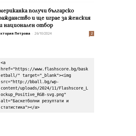
мериканка получи българско
ражданство и ще играе за женския
и национален отбор
иктория Петрова
-
26/10/2024
2
<a 
href="https://www.flashscore.bg/bask
etball/" target="_blank"><img 
src="http://bball.bg/wp-
content/uploads/2024/11/Flashscore_L
ockup_Positive_RGB-svg.png" 
alt="Баскетболни резултати и 
статистика"></a>