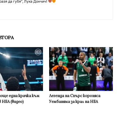
разя да губя", Лука Дончич!
ВТОРА
 още една крачка към
Легенда на Спърс короняса
 НБА (видео)
Уембаняма за крал на НБА