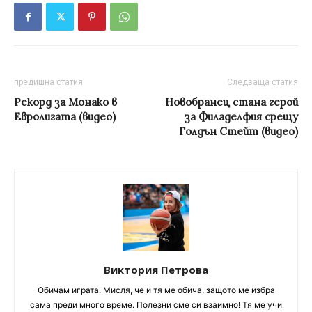
предишна статия
Следваща статия
Рекорд за Монако в
Новобранец стана герой
Евролигата (видео)
за Филаделфия срещу
Голдън Стейт (видео)
Виктория Петрова
Обичам играта. Мисля, че и тя ме обича, защото ме избра
сама преди много време. Полезни сме си взаимно! Тя ме учи