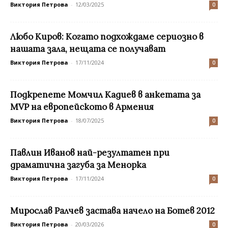
Виктория Петрова
-
12/03/2025
0
Любо Киров: Когато подхождаме сериозно в
нашата зала, нещата се получават
Виктория Петрова
-
17/11/2024
0
Подкрепете Момчил Кадиев в анкетата за
MVP на европейското в Армения
Виктория Петрова
-
18/07/2025
0
Павлин Иванов най-резултатен при
драматична загуба за Менорка
Виктория Петрова
-
17/11/2024
0
Мирослав Ралчев застава начело на Ботев 2012
Виктория Петрова
-
20/03/2026
0