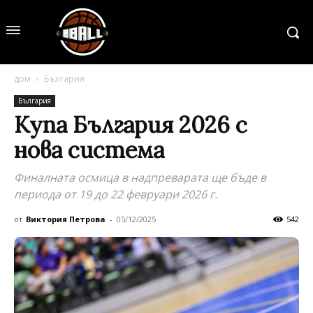
дом
България
България
Купа България 2026 с
нова система
Финалната осмица в надпреварата ще бъде в
периода от 19 до 22 февруари 2026 г.
от
Виктория Петрова
-
05/12/2025
542