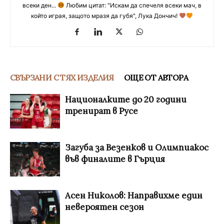
всеки ден...
Любим цитат: "Искам да спечеля всеки мач, в
който играя, защото мразя да губя", Лука Дончич!
СВЪРЗАНИ С ТЯХ ИЗДЕЛИЯ
ОЩЕ ОТ АВТОРА
Националките до 20 години
тренират в Русе
Загуба за Везенков и Олимпиакос
във финалите в Гърция
Асен Николов: Направихме един
невероятен сезон