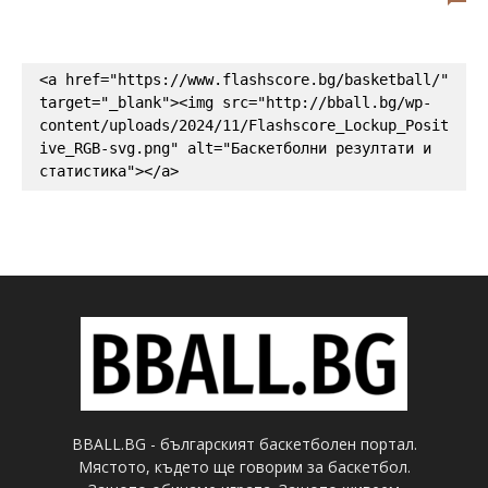
<a href="https://www.flashscore.bg/basketball/" 
target="_blank"><img src="http://bball.bg/wp-
content/uploads/2024/11/Flashscore_Lockup_Posit
ive_RGB-svg.png" alt="Баскетболни резултати и 
статистика"></a>
BBALL.BG - българският баскетболен портал.
Мястото, където ще говорим за баскетбол.