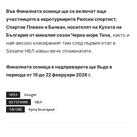
Във Финалната осмица ще се включат още
участниците в евротурнирите Рилски спортист,
Спартак Плевен и Балкан, носителят на Купата на
България от миналия сезон Черно море Тича,
както и
най-високо класираният тим след първия етап в
Sesame НБЛ извън вече споменатите.
Финалната осмица в надпреварата ще бъде в
периода от 19 до 22 февруари 2026 г.
ЧРЕЗ
Google
ИЗТОЧНИК
НБЛ
ТАГОВЕ
Купа България