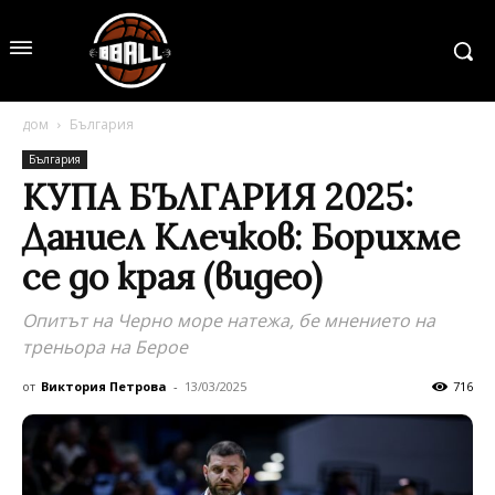
дом
България
България
КУПА БЪЛГАРИЯ 2025:
Даниел Клечков: Борихме
се до края (видео)
Опитът на Черно море натежа, бе мнението на
треньора на Берое
от
Виктория Петрова
-
13/03/2025
716