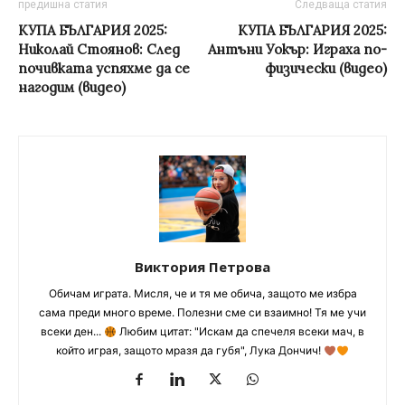
предишна статия
Следваща статия
КУПА БЪЛГАРИЯ 2025:
КУПА БЪЛГАРИЯ 2025:
Николай Стоянов: След
Антъни Уокър: Играха по-
почивката успяхме да се
физически (видео)
нагодим (видео)
Виктория Петрова
Обичам играта. Мисля, че и тя ме обича, защото ме избра
сама преди много време. Полезни сме си взаимно! Тя ме учи
всеки ден...
Любим цитат: "Искам да спечеля всеки мач, в
който играя, защото мразя да губя", Лука Дончич!