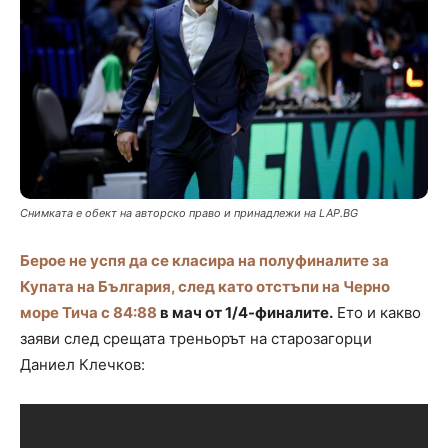
Снимката е обект на авторско право и принадлежи на LAP.BG
Берое не успя да се класира на полуфиналите за
Купата на България, след като отстъпи на Черно
море Тича с 84:88
в мач от 1/4-финалите.
Ето и какво
заяви след срещата треньорът на старозагорци
Даниел Клечков: