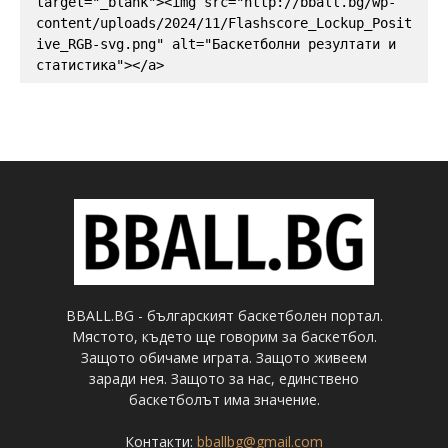
target="_blank"><img src="http://bball.bg/wp-
content/uploads/2024/11/Flashscore_Lockup_Posit
ive_RGB-svg.png" alt="Баскетболни резултати и 
статистика"></a>
BBALL.BG - българският баскетболен портал.
Мястото, където ще говорим за баскетбол.
Защото обичаме играта. Защото живеем
заради нея. Защото за нас, единствено
баскетболът има значение.
Контакти:
bballbg@gmail.com