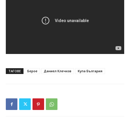
ТАГОВЕ
Берое
Даниел Клечков
Купа България