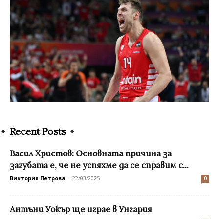
Recent Posts
Васил Христов: Основната причина за
загубата е, че не успяхме да се справим с...
Виктория Петрова
-
22/03/2025
0
Антъни Уокър ще играе в Унгария