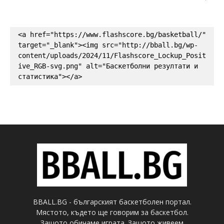
<a href="https://www.flashscore.bg/basketball/" 
target="_blank"><img src="http://bball.bg/wp-
content/uploads/2024/11/Flashscore_Lockup_Posit
ive_RGB-svg.png" alt="Баскетболни резултати и 
статистика"></a>
BBALL.BG - българският баскетболен портал.
Мястото, където ще говорим за баскетбол.
Защото обичаме играта. Защото живеем