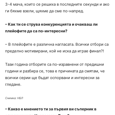
3-4 мача, които се решиха в последните секунди и ако
ги бяхме взели, щяхме да сме по-напред.
– Как ти се струва конкуренцията и очакваш ли
плейофите да са по-интересни?
– В плейофите е различна нагласата. Всички отбори са
пределно мотивирани, кой не иска да играе финал?!
Тази година отборите са по-изравнени от предишни
години и разбира се, това е причината да смятам, че
всички серии ще бъдат оспорвани и интересни за
гледане.
Снимка: НБЛ
– Какво е мнението ти за първия ви съперник в