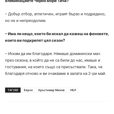
елиминациите Черно море Тича?
– Добър отбор, атлетичен, играят бързо и подредено,
но не и непреодолим.
– Има ли нещо, което би искал да кажеш на феновете,
които ви подкрепят цял сезон?
– Искам да им благодаря. Нямаше домакински мач
през сезона, в който да не са били до нас, имаше и
гостувания, на които също са присъствали. Така, че
благодаря отново и ви очакваме в залата на 2-ри май.
ТАГОВЕ
Берое
Кръстомир Михов
НБЛ