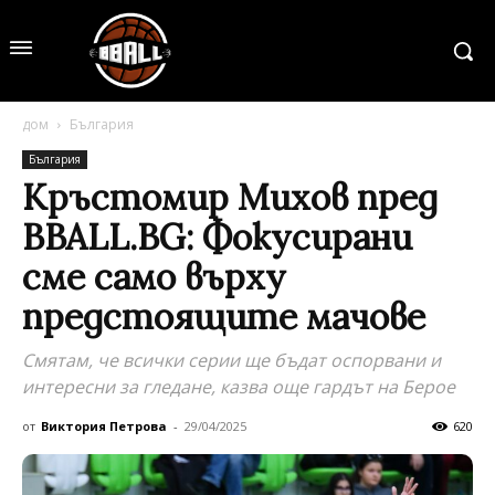
дом
България
България
Кръстомир Михов пред
BBALL.BG: Фокусирани
сме само върху
предстоящите мачове
Смятам, че всички серии ще бъдат оспорвани и
интересни за гледане, казва още гардът на Берое
от
Виктория Петрова
-
29/04/2025
620