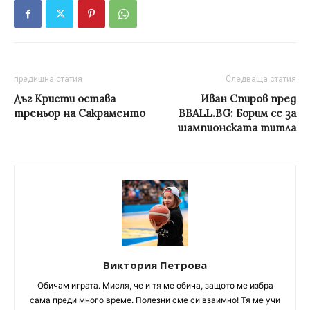
предишна статия
Следваща статия
Дъг Кристи остава
Иван Спиров пред
треньор на Сакраменто
BBALL.BG: Борим се за
шампионската титла
Виктория Петрова
Обичам играта. Мисля, че и тя ме обича, защото ме избра
сама преди много време. Полезни сме си взаимно! Тя ме учи