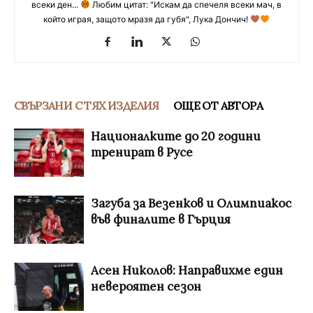
всеки ден...
Любим цитат: "Искам да спечеля всеки мач, в
който играя, защото мразя да губя", Лука Дончич!
СВЪРЗАНИ С ТЯХ ИЗДЕЛИЯ
ОЩЕ ОТ АВТОРА
Националките до 20 години
тренират в Русе
Загуба за Везенков и Олимпиакос
във финалите в Гърция
Асен Николов: Направихме един
невероятен сезон