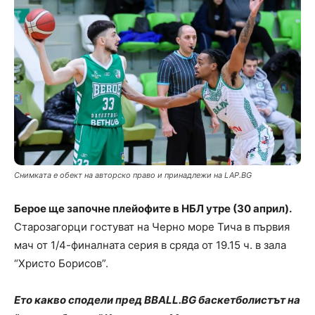
Снимката е обект на авторско право и принадлежи на LAP.BG
Берое ще започне плейофите в НБЛ утре (30 април).
Старозагорци гостуват на Черно море Тича в първия
мач от 1/4-финалната серия в сряда от 19.15 ч. в зала
“Христо Борисов”.
Ето какво сподели пред BBALL.BG баскетболистът на