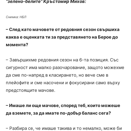
“зелено-белите” Кръстомир Михов:
Снимка: НБЛ
– След като мачовете от редовния сезон свършиха
каква е оценката ти за представянето на Берое до
момента?
– Завършихме редовния сезон на 6-та позиция. Със
сигурност има малко разочарование, защото можехме
да сме по-напред в класирането, но вече сме в
плейофите и сме насочени и фокусирани само върху
предстоящите мачове.
– Имаше ли още мачове, според теб, които можеше
да вземете, за да имате по-добър баланс сега?
– Разбира се, че имаше такива и то немалко, може би