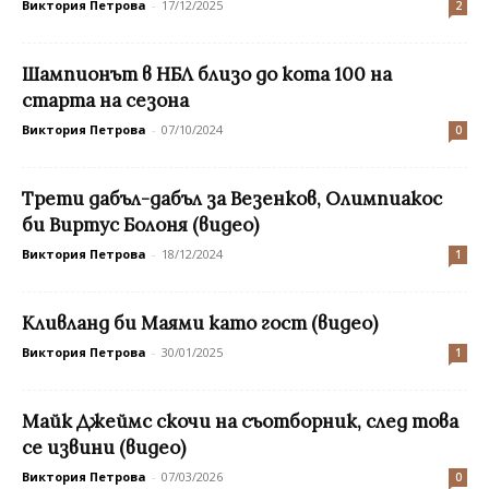
Виктория Петрова
-
17/12/2025
2
Шампионът в НБЛ близо до кота 100 на
старта на сезона
Виктория Петрова
-
07/10/2024
0
Трети дабъл-дабъл за Везенков, Олимпиакос
би Виртус Болоня (видео)
Виктория Петрова
-
18/12/2024
1
Кливланд би Маями като гост (видео)
Виктория Петрова
-
30/01/2025
1
Майк Джеймс скочи на съотборник, след това
се извини (видео)
Виктория Петрова
-
07/03/2026
0