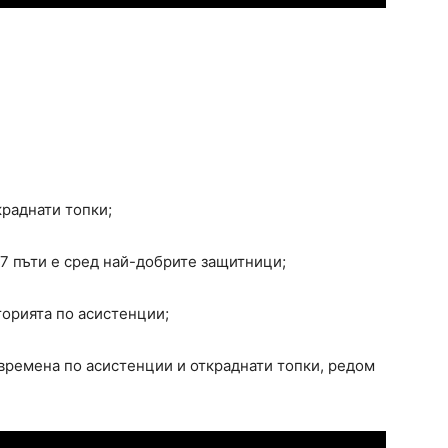
краднати топки;
 7 пъти е сред най-добрите защитници;
торията по асистенции;
 времена по асистенции и откраднати топки, редом