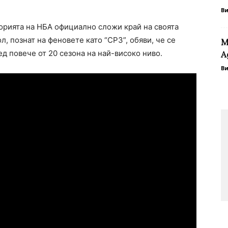
В
орията на НБА официално сложи край на своята
, познат на феновете като “CP3”, обяви, че се
М
д повече от 20 сезона на най-високо ниво.
А
В