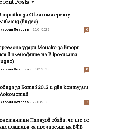
ecent Posts
3 тройки за Оклахома срещу
ливланд (видео)
иктория Петрова
-
20/01/2026
0
арселона удари Монако за втори
ът в плейофите на Евролигата
видео)
иктория Петрова
-
03/05/2025
0
обеда за Ботев 2012 и две контузии
 Локомотив
иктория Петрова
-
29/03/2026
2
онстантин Папазов обяви, че ще се
андидатира за президент на БФБ