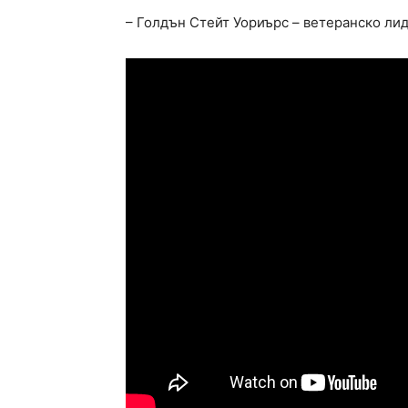
– Голдън Стейт Уориърс – ветеранско лид