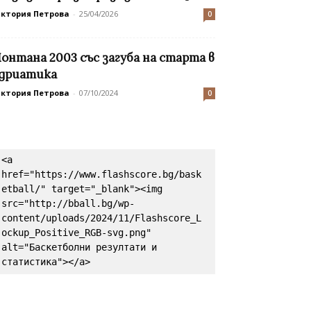
иктория Петрова
-
25/04/2026
0
онтана 2003 със загуба на старта в
дриатика
иктория Петрова
-
07/10/2024
0
<a 
href="https://www.flashscore.bg/bask
etball/" target="_blank"><img 
src="http://bball.bg/wp-
content/uploads/2024/11/Flashscore_L
ockup_Positive_RGB-svg.png" 
alt="Баскетболни резултати и 
статистика"></a>