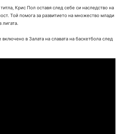
титла, Крис Пол оставя след себе си наследство на
ост. Той помога за развитието на множество млади
 лигата.
 включено в Залата на славата на баскетбола след