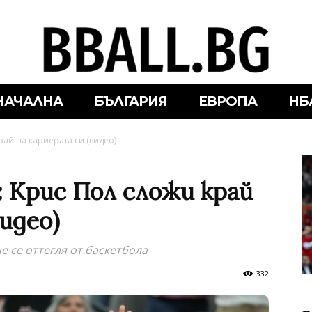
НАЧАЛНА
БЪЛГАРИЯ
ЕВРОПА
НБ
рай на кариерата си (видео)
: Крис Пол сложи край
идео)
е се оттегля от баскетбола
332