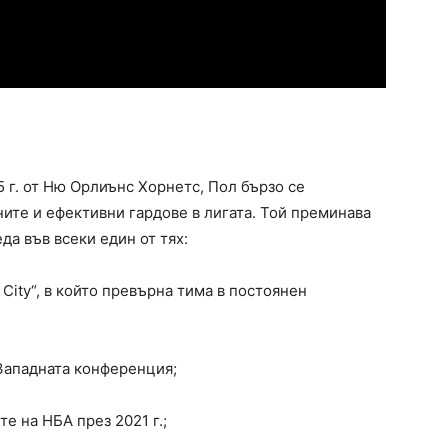
 г. от Ню Орлиънс Хорнетс, Пол бързо се
ите и ефективни гардове в лигата. Той преминава
да във всеки един от тях:
City“, в който превърна тима в постоянен
 Западната конференция;
е на НБА през 2021 г.;