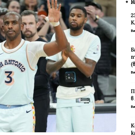
R
2
К
В
Б
п
(
В
П
в
В
К
к