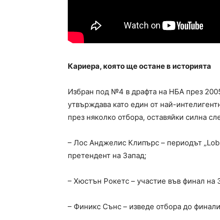
Кариера, която ще остане в историята
Избран под №4 в драфта на НБА през 2005
утвърждава като един от най-интелигентн
през няколко отбора, оставяйки силна сле
– Лос Анджелис Клипърс – периодът „Lob 
претендент на Запад;
– Хюстън Рокетс – участие във финал на
– Финикс Сънс – изведе отбора до финалит