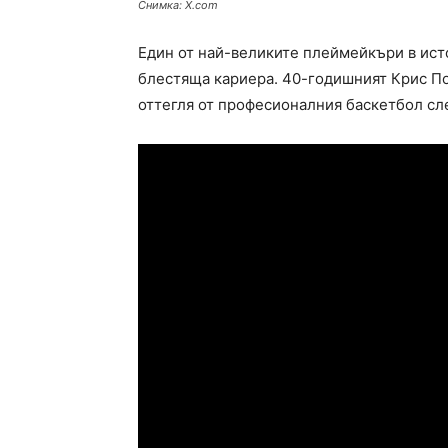
Снимка: X.com
Един от най-великите плеймейкъри в ист
блестяща кариера. 40-годишният Крис Пол
оттегля от професионалния баскетбол сле