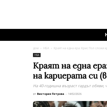
дом
НБА
Краят на една ера: Крис Пол сложи к
НБА
Краят на една ера
на кариерата си (в
На 40-годишна възраст гардът обяви, ч
от
Виктория Петрова
-
14/02/2026