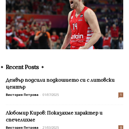
Recent Posts
Денвър подсили подкошието си с литовски
център
Виктория Петрова
-
01/07/2025
1
Любомир Киров: Показахме характер и
спечелихме
Виктория Петрова
-
21/03/2025
0