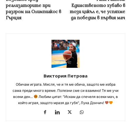
реализаторите при
Единственото хубаво в
разгром на Олимпиакос в
този цикъл е, че успяхме
Гърция
да победим в първия мач
Виктория Петрова
Обичам играта. Мисля, че и тя ме обича, защото ме избра
сама преди много време. Полезни сме си взаимно! Тя ме учи
всеки ден...
Любим цитат: "Искам да спечеля всеки мач, в
който играя, защото мразя да губя", Лука Дончич!