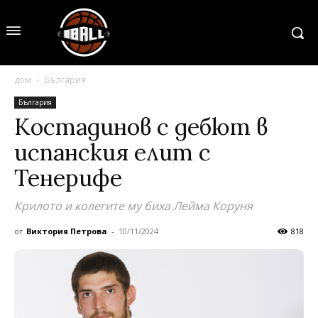
дом
България
България
Костадинов с дебют в
испанския елит с
Тенерифе
Крилото и колегите му биха Лейма Коруня
от
Виктория Петрова
-
10/11/2024
818