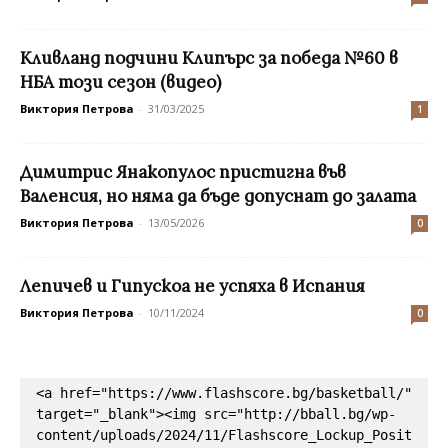
Кливланд подчини Клипърс за победа №60 в
НБА този сезон (видео)
Виктория Петрова
-
31/03/2025
1
Димитрис Янакопулос пристигна във
Валенсия, но няма да бъде допуснат до залата
Виктория Петрова
-
13/05/2026
0
Лепичев и Гипускоа не успяха в Испания
Виктория Петрова
-
10/11/2024
0
<a href="https://www.flashscore.bg/basketball/" 
target="_blank"><img src="http://bball.bg/wp-
content/uploads/2024/11/Flashscore_Lockup_Posit