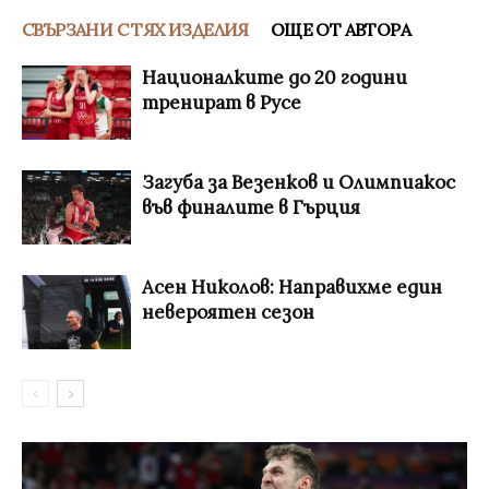
СВЪРЗАНИ С ТЯХ ИЗДЕЛИЯ
ОЩЕ ОТ АВТОРА
Националките до 20 години
тренират в Русе
Загуба за Везенков и Олимпиакос
във финалите в Гърция
Асен Николов: Направихме един
невероятен сезон