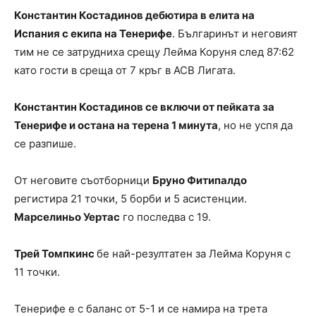
Константин Костадинов дебютира в елита на
Испания с екипа на Тенерифе
. Българинът и неговият
тим не се затрудниха срещу Лейма Коруня след 87:62
като гости в среща от 7 кръг в ACB Лигата.
Константин Костадинов се включи от пейката за
Тенерифе и остана на терена 1 минута
, но не успя да
се разпише.
От неговите съотборници
Бруно Фитипалдо
регистира 21 точки, 5 борби и 5 асистенции.
Марселиньо Уертас
го последва с 19.
Трей Томпкинс
бе най-резултатен за Лейма Коруня с
11 точки.
Тенерифе е с баланс от 5-1 и се намира на трета