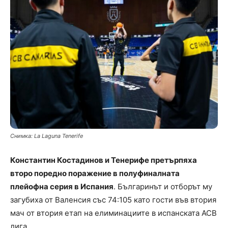
Снимка: La Laguna Tenerife
Константин Костадинов и Тенерифе претърпяха
второ поредно поражение в полуфиналната
плейофна серия в Испания
. Българинът и отборът му
загубиха от Валенсия със 74:105 като гости във втория
мач от втория етап на елиминациите в испанската ACB
лига.