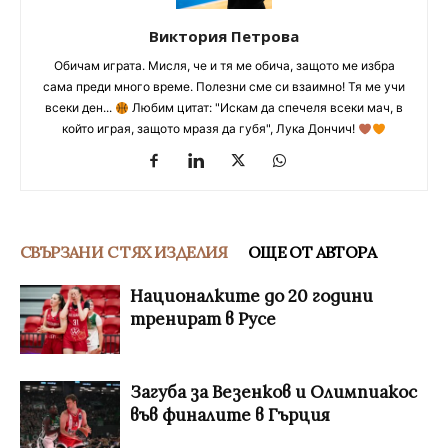
Виктория Петрова
Обичам играта. Мисля, че и тя ме обича, защото ме избра
сама преди много време. Полезни сме си взаимно! Тя ме учи
всеки ден...
Любим цитат: "Искам да спечеля всеки мач, в
който играя, защото мразя да губя", Лука Дончич!
СВЪРЗАНИ С ТЯХ ИЗДЕЛИЯ
ОЩЕ ОТ АВТОРА
Националките до 20 години
тренират в Русе
Загуба за Везенков и Олимпиакос
във финалите в Гърция