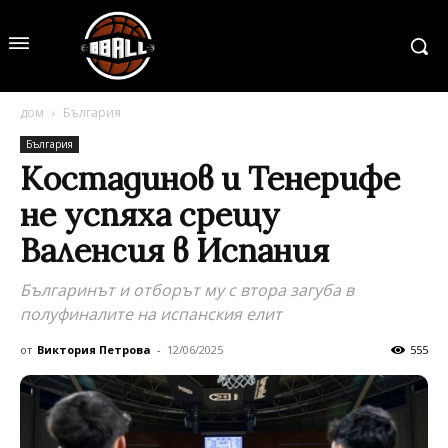
дом
България
България
Костадинов и Тенерифе
не успяха срещу
Валенсия в Испания
Българинът и отборът му с втора загуба в
полуфиналите на испанския елит
от
Виктория Петрова
-
12/06/2025
555