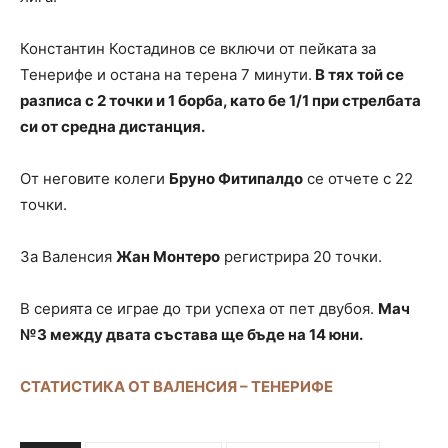
Константин Костадинов се включи от пейката за
Тенерифе и остана на терена 7 минути.
В тях той се
разписа с 2 точки и 1 борба, като бе 1/1 при стрелбата
си от средна дистанция.
От неговите колеги
Бруно Фитипалдо
се отчете с 22
точки.
За Валенсия
Жан Монтеро
регистрира 20 точки.
В серията се играе до три успеха от пет двубоя.
Мач
№3 между двата състава ще бъде на 14 юни.
СТАТИСТИКА ОТ ВАЛЕНСИЯ – ТЕНЕРИФЕ