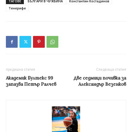
ТАГОВЕ
БЪЛГАРИ В ЧУЖБИНА
Константин Костадинов
Тенерифе
предишна статия
Следваща статия
Академик Бултекс 99
Две седмици почивка за
запазва Петър Ралчев
Александър Везенков