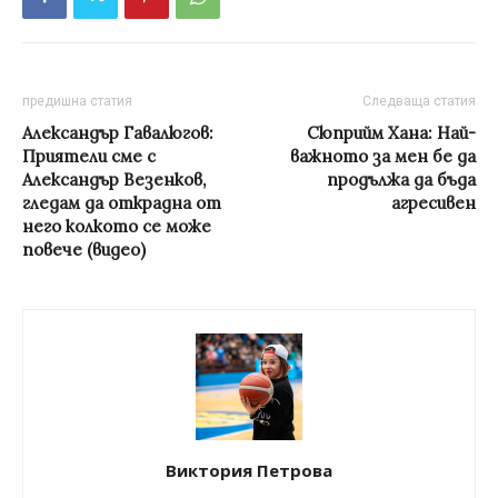
предишна статия
Следваща статия
Александър Гавалюгов:
Сюприйм Хана: Най-
Приятели сме с
важното за мен бе да
Александър Везенков,
продължа да бъда
гледам да открадна от
агресивен
него колкото се може
повече (видео)
Виктория Петрова