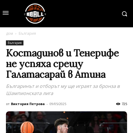
дом
България
България
Костадинов и Тенерифе
не успяха срещу
Галатасарай в Атина
Българинът и отборът му ще играят за бронза в
Шампионската лига
от
Виктория Петрова
-
09/05/2025
725