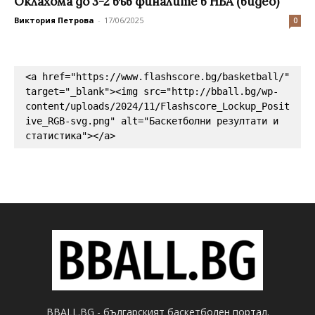
Оклахома до 3-2 във финалите в НБА (видео)
Виктория Петрова
-
17/06/2025
0
<a href="https://www.flashscore.bg/basketball/" 
target="_blank"><img src="http://bball.bg/wp-
content/uploads/2024/11/Flashscore_Lockup_Posit
ive_RGB-svg.png" alt="Баскетболни резултати и 
статистика"></a>
BBALL.BG - българският баскетболен портал.