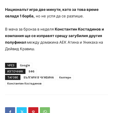
Националът игра две минути, като за това време
овладя 1 борба,
но не успя да се разпише.
В мача за бронза в неделя
Константин Костадинов и
компания ще се изправят срещу загубилия другия
полуфинал
между домакина АЕК Атина и Уникаха на
Дейвид Кравиш.
ЧРЕЗ
Google
ИЗТОЧНИК
БФБ
ТАГОВЕ
БЪЛГАРИ В ЧУЖБИНА
Келтерн
Константин Костадинов