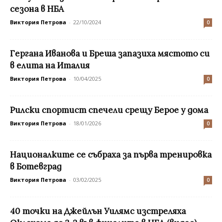
сезона в НБА
Виктория Петрова
-
22/10/2024
0
Гергана Иванова и Бреша запазиха мястото си
в елита на Италия
Виктория Петрова
-
10/04/2025
0
Рилски спортист спечели срещу Берое у дома
Виктория Петрова
-
18/01/2026
0
Националките се събраха за първа тренировка
в Ботевград
Виктория Петрова
-
03/02/2025
0
40 точки на Джейлън Уилямс изстреляха