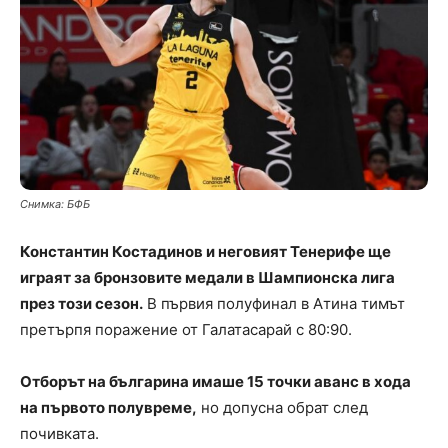
Снимка: БФБ
Константин Костадинов и неговият Тенерифе ще
играят за бронзовите медали в Шампионска лига
през този сезон.
В първия полуфинал в Атина тимът
претърпя поражение от Галатасарай с 80:90.
Отборът на българина имаше 15 точки аванс в хода
на първото полувреме,
но допусна обрат след
почивката.