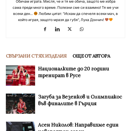
Обичам играта. Мисля, че и тя ме обича, защото ме избра
сама преди много време. Полезни сме си взаимно! Тя ме учи
всеки ден...
Любим цитат: "Искам да спечеля всеки мач, в
който играя, защото мразя да губя", Лука Дончич!
СВЪРЗАНИ С ТЯХ ИЗДЕЛИЯ
ОЩЕ ОТ АВТОРА
Националките до 20 години
тренират в Русе
Загуба за Везенков и Олимпиакос
във финалите в Гърция
Асен Николов: Направихме един