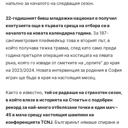
напълно за началото на следващия сезон.
22-годишният бивш младежки национал е получил
контузията още в първата среща на отбора си в
началото на новата календарна година.
За 187-
сантиметровия плеймейкър това е вторият път, в
който получава тежка травма, след като само преди
година претърпя операция на костицата на лявата
ръка, която го извади от сметките на „орлите“ до края
на 2023/2024. Новата интервенция за родения в София
играч ще бъде в края на настоящия месец.
Както е известно,
той се радваше на страхотен сезон,
в който влезе в историята на Стоктън с подобрен
рекорд за най-много отбелязани точки в един мач –
45 в мача срещу настоящия шампион на
конференцията TCNJ.
Българинът нямаше спиране и