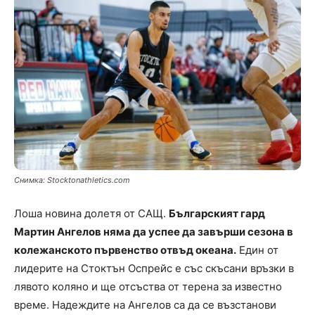
Снимка: Stocktonathletics.com
Лоша новина долетя от САЩ.
Българският гард
Мартин Ангелов няма да успее да завърши сезона в
колежанското първенство отвъд океана.
Един от
лидерите на Стоктън Оспрейс е със скъсани връзки в
лявото коляно и ще отсъства от терена за известно
време. Надеждите на Ангелов са да се възстанови