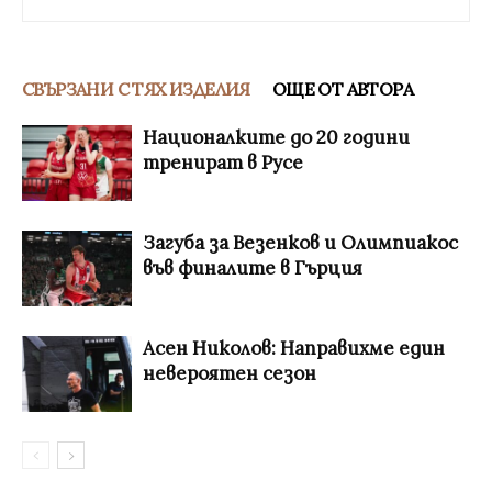
СВЪРЗАНИ С ТЯХ ИЗДЕЛИЯ
ОЩЕ ОТ АВТОРА
Националките до 20 години
тренират в Русе
Загуба за Везенков и Олимпиакос
във финалите в Гърция
Асен Николов: Направихме един
невероятен сезон