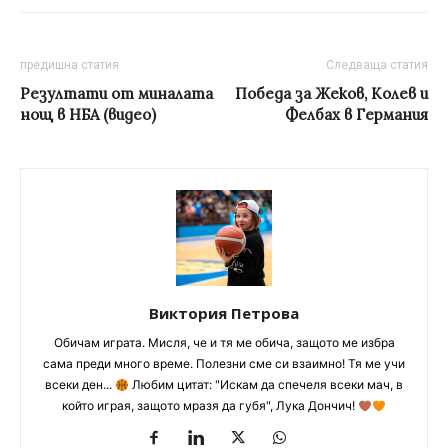
предишна статия
Следваща статия
Резултати от миналата
Победа за Жеков, Колев и
нощ в НБА (видео)
Фелбах в Германия
Виктория Петрова
Обичам играта. Мисля, че и тя ме обича, защото ме избра
сама преди много време. Полезни сме си взаимно! Тя ме учи
всеки ден...
Любим цитат: "Искам да спечеля всеки мач, в
който играя, защото мразя да губя", Лука Дончич!