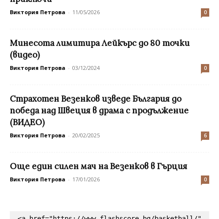
Виктория Петрова
-
11/05/2026
0
Минесота лимитира Лейкърс до 80 точки
(видео)
Виктория Петрова
-
03/12/2024
0
Страхотен Везенков изведе България до
победа над Швеция в драма с продължение
(ВИДЕО)
Виктория Петрова
-
20/02/2025
6
Още един силен мач на Везенков в Гърция
Виктория Петрова
-
17/01/2026
0
<a href="https://www.flashscore.bg/basketball/" 