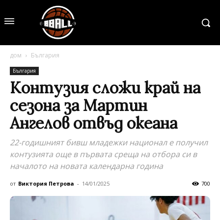
дом
България
България
Контузия сложи край на
сезона за Мартин
Ангелов отвъд океана
22-годишният бивш младежки национал е получил
контузията още в първата среща на отбора си в
началото на новата календарна година
от
Виктория Петрова
-
14/01/2025
700