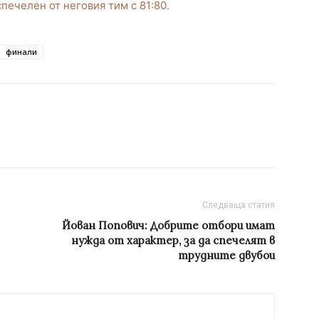
печелен от неговия тим с 81:80.
финали
Следваща статия
Йован Попович: Добрите отбори имат
нужда от характер, за да спечелят в
трудните двубои