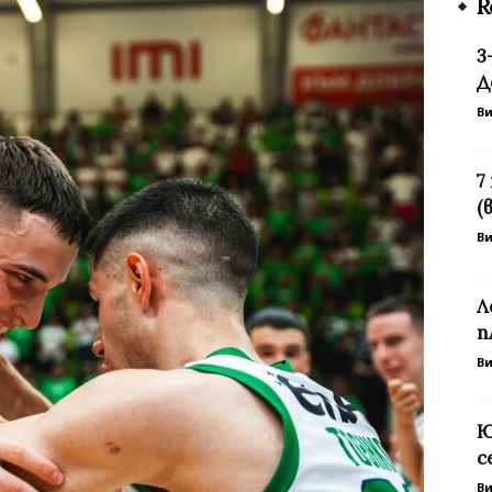
R
3
Д
В
7
(
В
Л
п
В
Ю
с
В