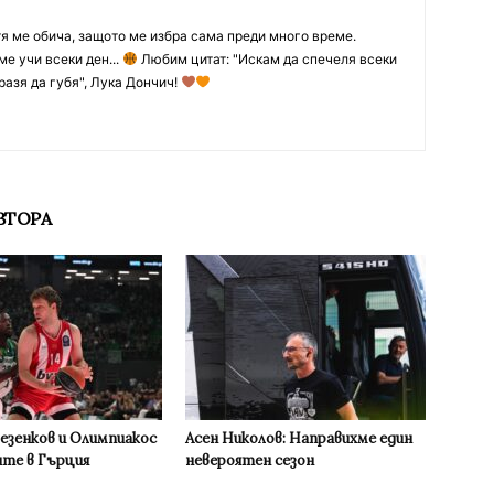
тя ме обича, защото ме избра сама преди много време.
ме учи всеки ден...
Любим цитат: "Искам да спечеля всеки
разя да губя", Лука Дончич!
ВТОРА
Везенков и Олимпиакос
Асен Николов: Направихме един
ите в Гърция
невероятен сезон