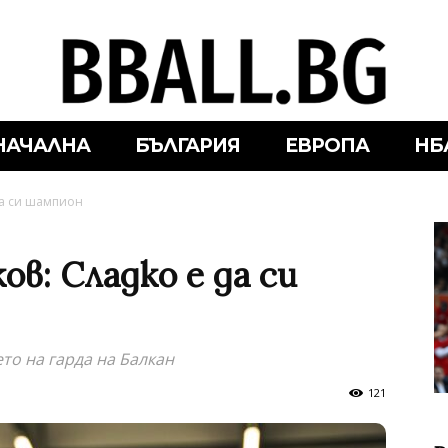
НАЧАЛНА
БЪЛГАРИЯ
ЕВРОПА
НБ
да си шампион
в: Сладко е да си
ето на гарда на Балкан
121