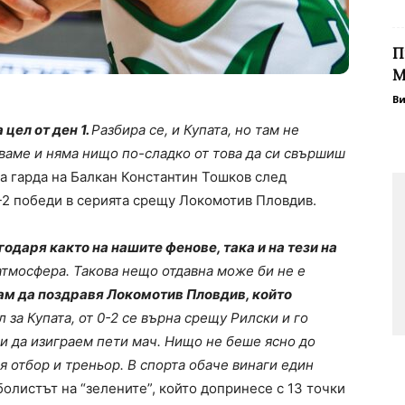
П
М
В
 цел от ден 1.
Разбира се, и Купата, но там не
рваме и няма нищо по-сладко от това да си свършиш
на гарда на Балкан Константин Тошков след
3-2 победи в серията срещу Локомотив Пловдив.
одаря както на нашите фенове, така и на тези на
тмосфера. Такова нещо отдавна може би не е
ам да поздравя Локомотив Пловдив, който
 за Купата, от 0-2 се върна срещу Рилски и го
к и да изиграем пети мач. Нищо не беше ясно до
 отбор и треньор. В спорта обаче винаги един
болистът на “зелените”, който допринесе с 13 точки