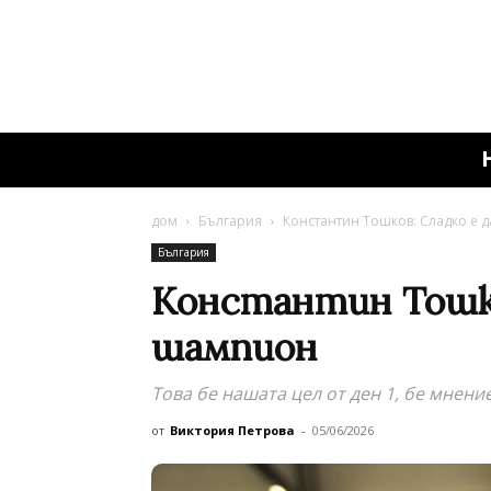
дом
България
Константин Тошков: Сладко е 
България
Константин Тошко
шампион
Това бе нашата цел от ден 1, бе мнени
от
Виктория Петрова
-
05/06/2026