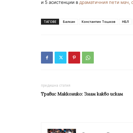
и 5 асистенции в
драматичния пети мач, с
ТАГОВЕ
Балкан
Константин Тошков
НБЛ
предишна статия
Травис Макконико: Знам какво искам