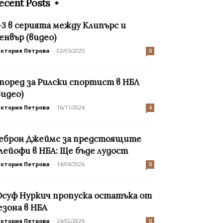
ecent Posts
-3 в серията между Клипърс и
енвър (видео)
иктория Петрова
-
02/05/2025
0
 поред за Рилски спортист в НБЛ
видео)
иктория Петрова
-
16/11/2024
4
еброн Джеймс за предстоящите
лейофи в НБА: Ще бъде лудост
иктория Петрова
-
14/04/2026
0
суф Нуркич пропуска остатъка от
езона в НБА
иктория Петрова
-
24/02/2026
0