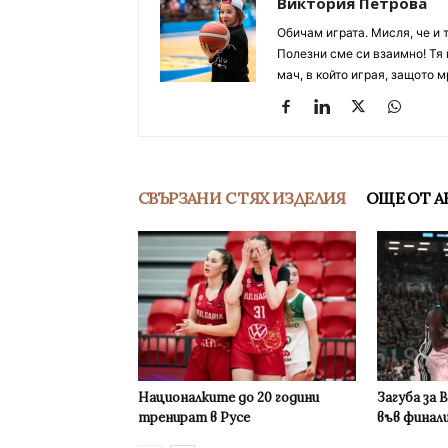
Виктория Петрова
Обичам играта. Мисля, че и 
Полезни сме си взаимно! Тя 
мач, в който играя, защото м
СВЪРЗАНИ С ТЯХ ИЗДЕЛИЯ
ОЩЕ ОТ А
Националките до 20 години
Загуба за 
тренират в Русе
във финал