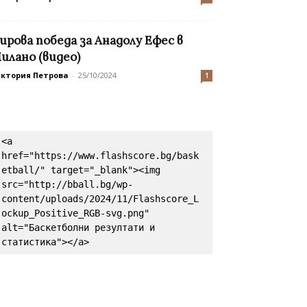
ирова победа за Анадолу Ефес в
илано (видео)
иктория Петрова
-
25/10/2024
1
<a 
href="https://www.flashscore.bg/bask
etball/" target="_blank"><img 
src="http://bball.bg/wp-
content/uploads/2024/11/Flashscore_L
ockup_Positive_RGB-svg.png" 
alt="Баскетболни резултати и 
статистика"></a>