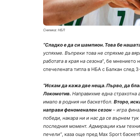
Снимка: НБЛ
“Сладко е да си шампион. Това бе нашата
успяхме. Въпреки това не спряхме да вя
работата в края на сезона
”, бе мнението 
спечелената титла в НБА с Балкан след 
“Искам да кажа две неща. Първо, да благ
Локомотив.
Направихме една страхотна а
имало в родния ни баскетбол.
Второ, иск
направи феноменален сезон
– игра финал
победи, накара ни и нас да се върнем ту
последния момент. Адмирации към техния
печели”
, каза още пред Max Sport баскет