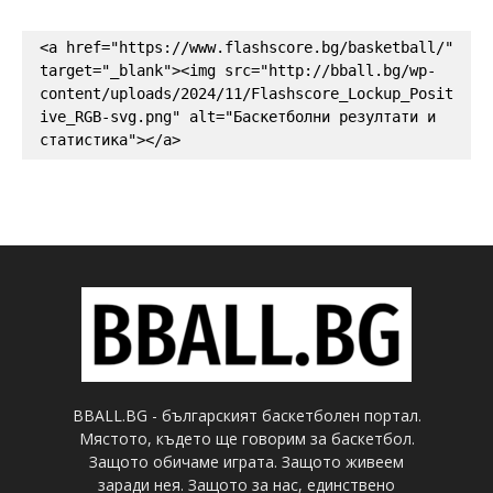
<a href="https://www.flashscore.bg/basketball/" 
target="_blank"><img src="http://bball.bg/wp-
content/uploads/2024/11/Flashscore_Lockup_Posit
ive_RGB-svg.png" alt="Баскетболни резултати и 
статистика"></a>
BBALL.BG - българският баскетболен портал.
Мястото, където ще говорим за баскетбол.
Защото обичаме играта. Защото живеем
заради нея. Защото за нас, единствено