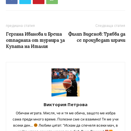
предишна статия
Следваща статия
Гергана Иванова и Бреша
Филип Виденов: Трябва да
отпаднаха от турнира за
се произведат играчи
Купата на Италия
Виктория Петрова
Обичам играта. Мисля, че и тя ме обича, защото ме избра
сама преди много време. Полезни сме си взаимно! Тя ме учи
всеки ден...
Любим цитат: "Искам да спечеля всеки мач, в