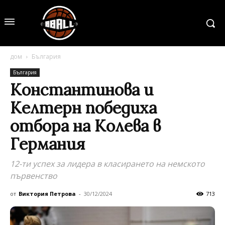
дом
България
България
Константинова и
Келтерн победиха
отбора на Колева в
Германия
12-ти успех за лидера в класирането на немското
първенство
от
Виктория Петрова
-
30/12/2024
713