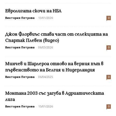
Евролигата скочи на НБА
Виктория Петрова
-
13/01/2026
0
Джон Флорвиъс става част от селекцията на
Спартак Плевен (видео)
Виктория Петрова
-
06/03/2026
0
Минчев и Шарлероа отново на верния път в
първенството на Белгия и Нидерландия
Виктория Петрова
-
06/04/2025
0
Монтана 2003 със загуба в Адриатическата
лига
Виктория Петрова
-
15/01/2026
0