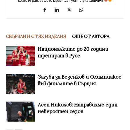
който играя, защото мразя да губя", Лука Дончич!
СВЪРЗАНИ С ТЯХ ИЗДЕЛИЯ
ОЩЕ ОТ АВТОРА
Националките до 20 години
тренират в Русе
Загуба за Везенков и Олимпиакос
във финалите в Гърция
Асен Николов: Направихме един
невероятен сезон