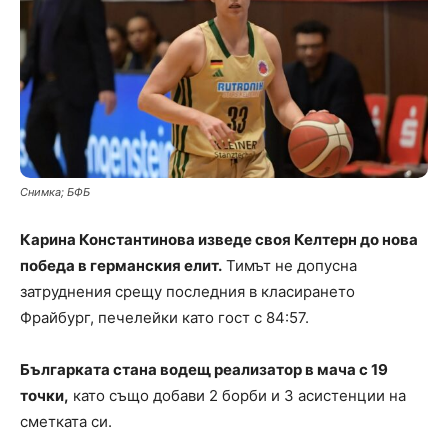
Снимка; БФБ
Карина Константинова изведе своя Келтерн до нова
победа в германския елит.
Тимът не допусна
затруднения срещу последния в класирането
Фрайбург, печелейки като гост с 84:57.
Българката стана водещ реализатор в мача с 19
точки,
като също добави 2 борби и 3 асистенции на
сметката си.