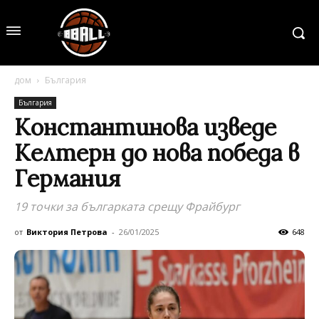
дом
България
България
Константинова изведе
Келтерн до нова победа в
Германия
19 точки за българката срещу Фрайбург
от
Виктория Петрова
-
26/01/2025
648