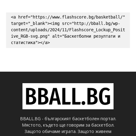
<a href="https://www.flashscore.bg/basketball/" 
target="_blank"><img src="http://bball.bg/wp-
content/uploads/2024/11/Flashscore_Lockup_Posit
ive_RGB-svg.png" alt="Баскетболни резултати и 
статистика"></a>
BBALL.BG - българският баскетболен портал.
Мястото, където ще говорим за баскетбол.
Защото обичаме играта. Защото живеем