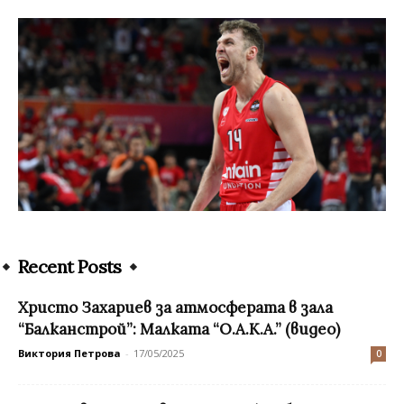
Recent Posts
Христо Захариев за атмосферата в зала
“Балканстрой”: Малката “О.А.К.А.” (видео)
Виктория Петрова
-
17/05/2025
0