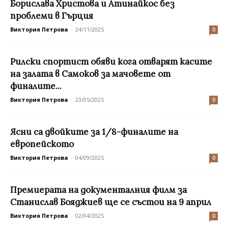
Борислава Христова и Атинайкос без
проблеми в Гърция
Виктория Петрова
-
24/11/2025
0
Рилски спортист обяви кога отварят касите
на залата в Самоков за мачовете от
финалите...
Виктория Петрова
-
23/05/2025
0
Ясни са двойките за 1/8-финалите на
европейското
Виктория Петрова
-
04/09/2025
0
Премиерата на документалния филм за
Станислав Бояджиев ще се състои на 9 април
Виктория Петрова
-
02/04/2025
0