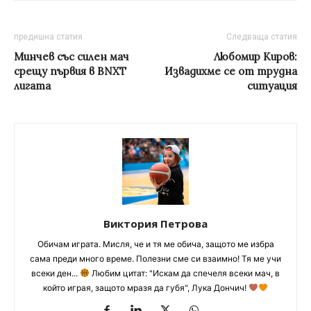
предишна статия
Следваща статия
Минчев със силен мач
Любомир Киров:
срещу първия в BNXT
Извадихме се от трудна
лигата
ситуация
Виктория Петрова
Обичам играта. Мисля, че и тя ме обича, защото ме избра
сама преди много време. Полезни сме си взаимно! Тя ме учи
всеки ден...
Любим цитат: "Искам да спечеля всеки мач, в
който играя, защото мразя да губя", Лука Дончич!