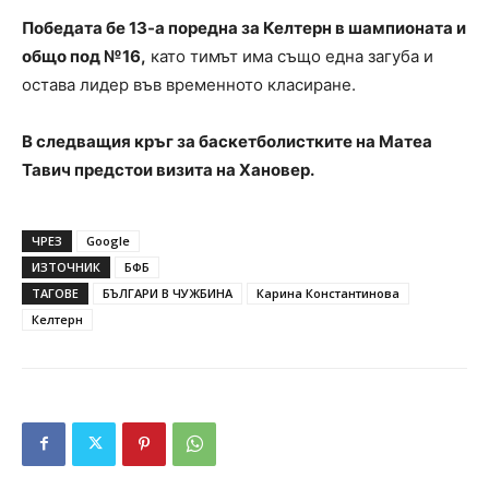
Победата бе 13-а поредна за Келтерн в шампионата и
общо под №16,
като тимът има също една загуба и
остава лидер във временното класиране.
В следващия кръг за баскетболистките на Матеа
Тавич предстои визита на Хановер.
ЧРЕЗ
Google
ИЗТОЧНИК
БФБ
ТАГОВЕ
БЪЛГАРИ В ЧУЖБИНА
Карина Константинова
Келтерн