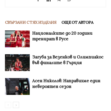
СВЪРЗАНИ С ТЯХ ИЗДЕЛИЯ
ОЩЕ ОТ АВТОРА
Националките до 20 години
тренират в Русе
Загуба за Везенков и Олимпиакос
във финалите в Гърция
Асен Николов: Направихме един
невероятен сезон