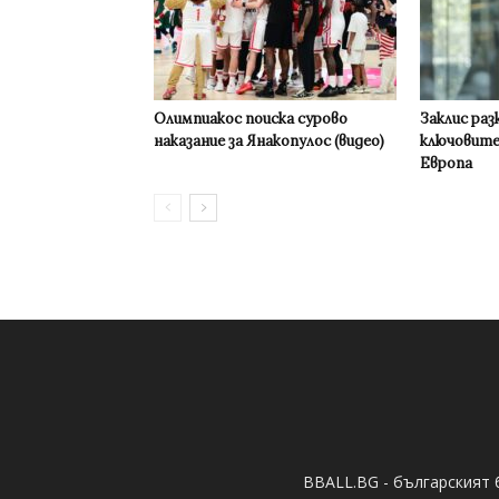
Олимпиакос поиска сурово
Заклис раз
наказание за Янакопулос (видео)
ключовите
Европа
BBALL.BG - българският 