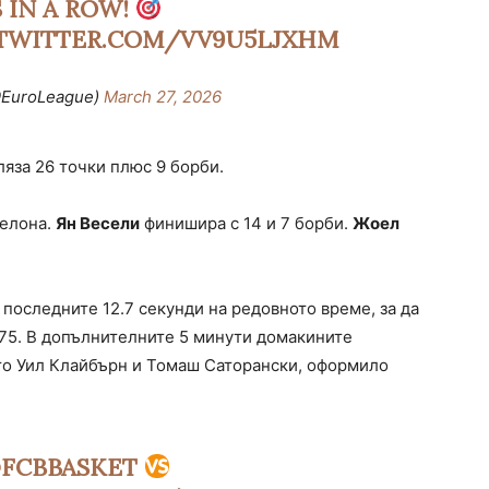
 IN A ROW!
.TWITTER.COM/VV9U5LJXHM
@EuroLeague)
March 27, 2026
ляза 26 точки плюс 9 борби.
селона.
Ян Весели
финишира с 14 и 7 борби.
Жоел
последните 12.7 секунди на редовното време, за да
75. В допълнителните 5 минути домакините
ото Уил Клайбърн и Томаш Саторански, оформило
FCBBASKET