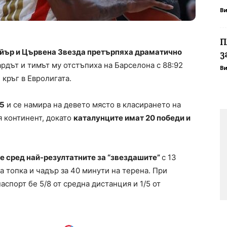
В
П
ър и Цървена Звезда претърпяха драматично
з
рдът и тимът му отстъпиха на Барселона с 88:92
В
 кръг в Евролигата.
15
и се намира на девето място в класирането на
я континент, докато
каталунците имат 20 победи и
 сред най-резултатните за “звездашите”
с 13
та топка и чадър за 40 минути на терена. При
спорт бе 5/8 от средна дистанция и 1/5 от