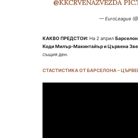
@KKCRVENAZVEZDA
PIC
— EuroLeague (
КАКВО ПРЕДСТОИ:
На 2 април
Барселон
Коди Милър-Макинтайър и Цървена Зве
същия ден.
СТАСТИСТИКА ОТ БАРСЕЛОНА – ЦЪРВЕ