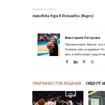
предишна статия
Литовска буря в Истанбул (видео)
Виктория Петрова
Обичам играта. Мисля, че и 
Полезни сме си взаимно! Тя 
мач, в който играя, защото м
СВЪРЗАНИ С ТЯХ ИЗДЕЛИЯ
ОЩЕ ОТ А