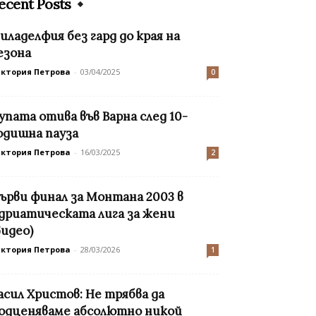
ecent Posts
иладелфия без гард до края на
езона
иктория Петрова
-
03/04/2025
0
упата отива във Варна след 10-
одишна пауза
иктория Петрова
-
16/03/2025
2
ърви финал за Монтана 2003 в
дриатическата лига за жени
видео)
иктория Петрова
-
28/03/2026
1
асил Христов: Не трябва да
одценяваме абсолютно никой