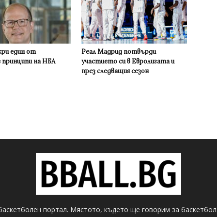
кри един от
Реал Мадрид потвърди
 принципи на НБА
участието си в Евролигата и
през следващия сезон
баскетболен портал. Мястото, където ще говорим за баскетбол