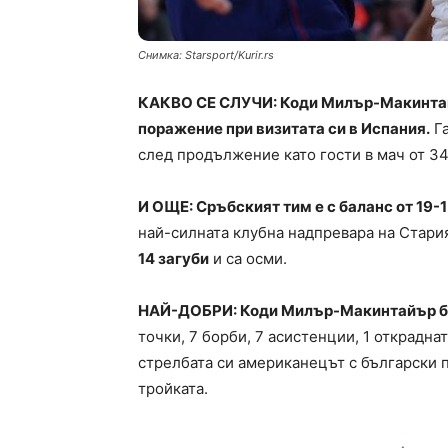
Снимка: Starsport/Kurir.rs
КАКВО СЕ СЛУЧИ: Коди Милър-Макинтай
поражение при визитата си в Испания.
Га
след продължение като гости в мач от 34
И ОЩЕ: Сръбският тим е с баланс от 19-
най-силната клубна надпревара на Стари
14 загуби
и са осми.
НАЙ-ДОБРИ: Коди Милър-Макинтайър бе
точки, 7 борби, 7 асистенции, 1 открадна
стрелбата си американецът с български па
тройката.