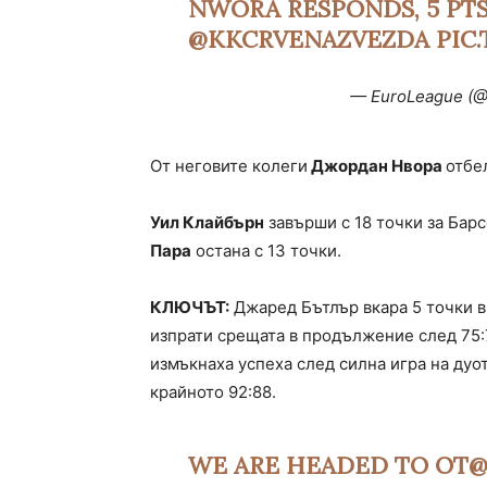
NWORA RESPONDS, 5 PTS
@KKCRVENAZVEZDA
PIC
— EuroLeague (
От неговите колеги
Джордан Нвора
отбе
Уил Клайбърн
завърши с 18 точки за Бар
Пара
остана с 13 точки.
КЛЮЧЪТ:
Джаред Бътлър вкара 5 точки в 
изпрати срещата в продължение след 75:
измъкнаха успеха след силна игра на ду
крайното 92:88.
WE ARE HEADED TO OT
@