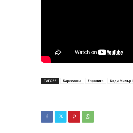
ТАГОВЕ
Барселона
Евролига
Коди Милър-