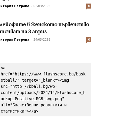
иктория Петрова
-
06/03/2025
0
лейофите в женското първенство
апочват на 3 април
иктория Петрова
-
24/03/2026
0
<a 
href="https://www.flashscore.bg/bask
etball/" target="_blank"><img 
src="http://bball.bg/wp-
content/uploads/2024/11/Flashscore_L
ockup_Positive_RGB-svg.png" 
alt="Баскетболни резултати и 
статистика"></a>