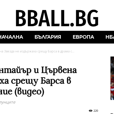
НАЧАЛНА
БЪЛГАРИЯ
ЕВРОПА
НБ
 Звезда не издържаха срещу Барса в драма с...
нтайър и Цървена
ха срещу Барса в
ие (видео)
лунците
220