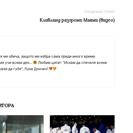
Следваща статия
Кливланд разгроми Маями (видео)
тя ме обича, защото ме избра сама преди много време.
ме учи всеки ден...
Любим цитат: "Искам да спечеля всеки
разя да губя", Лука Дончич!
ВТОРА