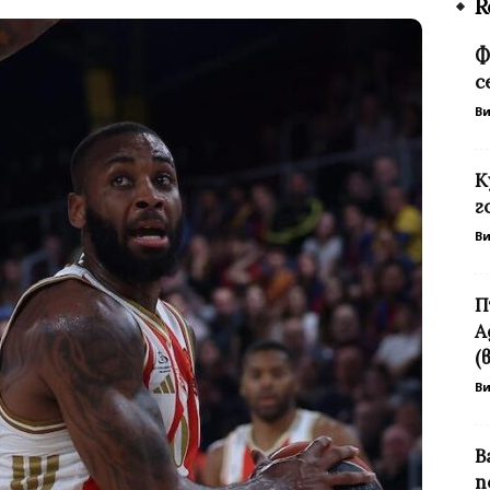
R
Ф
с
В
К
г
В
П
А
(
В
В
п