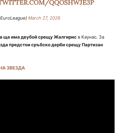
.TWITTER.COM/QQOSHWJE3P
@EuroLeague)
March 27, 2026
а ще има двубой срещу Жалгирис
в Каунас. За
зда предстои сръбско дерби срещу Партизан
НА ЗВЕЗДА