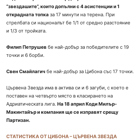
“звездашите”, които допълни с 4 асистенции и 1
открадната топка
за 17 минути на терена. При
стрелбата си националът бе 1/1 от средно разстояние
и 1/3 от тройката.
Филип Петрушев
бе най-добър за победителите с 19
точки и 6 борби.
Свен Смайлагич
бе най-добър за Цибона със 17 точки.
Цървена Звезда има в актива си и 6 загуби, с което е
поставен на четвърто място в класирането на
Адриатическата лига.
На 18 април Коди Милър-
Макинтайър и компания ще се изправят срещу
Партизан.
СТАТИСТИКА ОТ ЦИБОНА – ЦЪРВЕНА ЗВЕЗДА