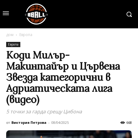
дом
Европа
Европа
Коди Милър-
Макинтайър и Цървена
Звезда категорични в
Адриатическата лига
(видео)
5 точки за гарда срещу Цибона
от
Виктория Петрова
-
08/04/2025
668