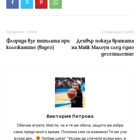
предишна статия
Следваща статия
Флорида взе титлата при
Денвър показа вратата
колежаните (видео)
на Майк Малоун след едно
десетилетие
Виктория Петрова
Обичам играта. Мисля, че и тя ме обича, защото ме избра
сама преди много време. Полезни сме си взаимно! Тя ме учи
всеки ден...
Любим цитат: "Искам да спечеля всеки мач, в