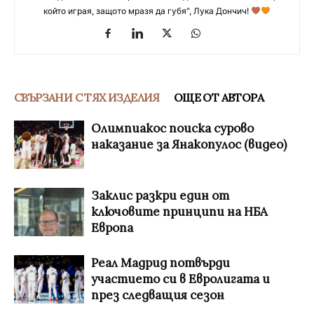
който играя, защото мразя да губя", Лука Дончич!
СВЪРЗАНИ С ТЯХ ИЗДЕЛИЯ
ОЩЕ ОТ АВТОРА
Олимпиакос поиска сурово
наказание за Янакопулос (видео)
Заклис разкри един от
ключовите принципи на НБА
Европа
Реал Мадрид потвърди
участието си в Евролигата и
през следващия сезон