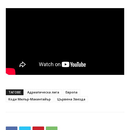
ТАГОВЕ
Адриатическа лига
Европа
Коди Милър-Макинтайър
Цървена Звезда