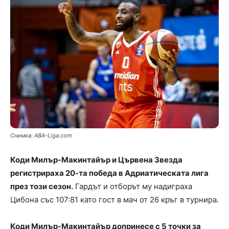
Снимка: ABA-Liga.com
Коди Милър-Макинтайър и Цървена Звезда
регистрираха 20-та победа в Адриатическата лига
през този сезон.
Гардът и отборът му надиграха
Цибона със 107:81 като гост в мач от 26 кръг в турнира.
Коди Милър-Макинтайър допринесе с 5 точки за