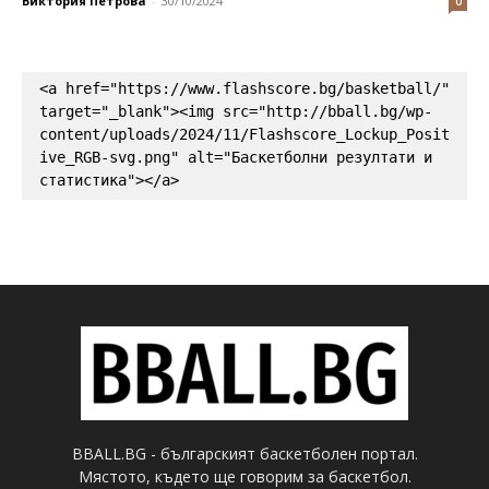
Виктория Петрова
-
30/10/2024
0
<a href="https://www.flashscore.bg/basketball/" 
target="_blank"><img src="http://bball.bg/wp-
content/uploads/2024/11/Flashscore_Lockup_Posit
ive_RGB-svg.png" alt="Баскетболни резултати и 
статистика"></a>
BBALL.BG - българският баскетболен портал.
Мястото, където ще говорим за баскетбол.