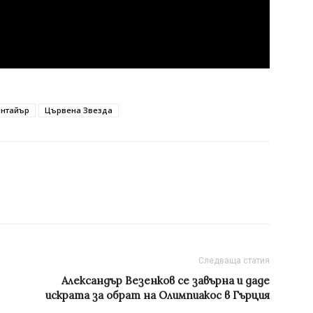
интайър
Цървена Звезда
Следваща статия
Александър Везенков се завърна и даде
искрата за обрат на Олимпиакос в Гърция