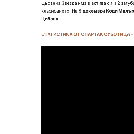
Цървена Звезда има в актива си и 2 загуб
класирането.
На 9 декември Коди Милър
Цибона.
СТАТИСТИКА ОТ СПАРТАК СУБОТИЦА –