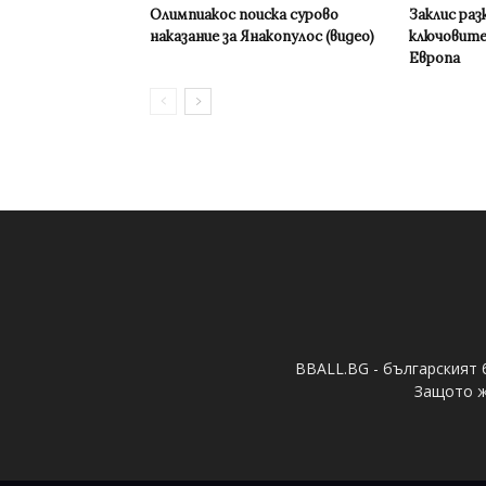
Олимпиакос поиска сурово
Заклис раз
наказание за Янакопулос (видео)
ключовите
Европа
BBALL.BG - българският 
Защото ж