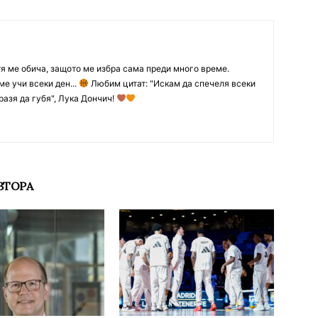
тя ме обича, защото ме избра сама преди много време.
ме учи всеки ден...
Любим цитат: "Искам да спечеля всеки
разя да губя", Лука Дончич!
ВТОРА