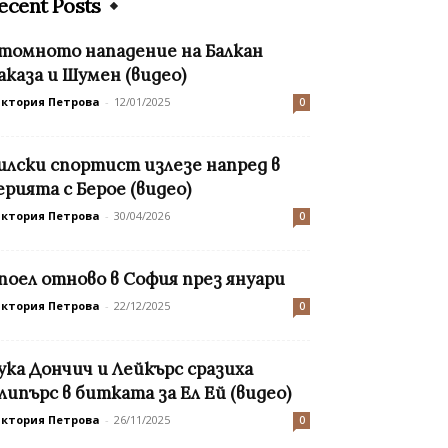
ecent Posts
томното нападение на Балкан
аказа и Шумен (видео)
иктория Петрова
-
12/01/2025
0
илски спортист излезе напред в
ерията с Берое (видео)
иктория Петрова
-
30/04/2026
0
поел отново в София през януари
иктория Петрова
-
22/12/2025
0
ука Дончич и Лейкърс сразиха
липърс в битката за Ел Ей (видео)
иктория Петрова
-
26/11/2025
0