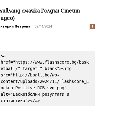
ливланд смачка Голдън Стейт
видео)
иктория Петрова
-
09/11/2024
1
<a 
href="https://www.flashscore.bg/bask
etball/" target="_blank"><img 
src="http://bball.bg/wp-
content/uploads/2024/11/Flashscore_L
ockup_Positive_RGB-svg.png" 
alt="Баскетболни резултати и 
статистика"></a>