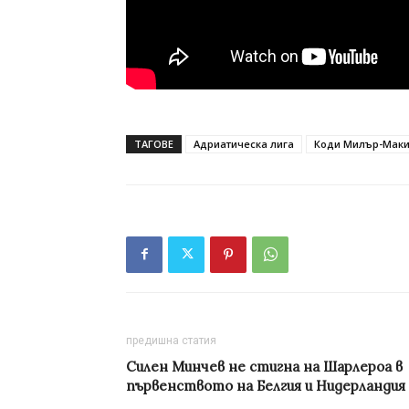
ТАГОВЕ
Адриатическа лига
Коди Милър-Мак
предишна статия
Силен Минчев не стигна на Шарлероа в
първенството на Белгия и Нидерландия