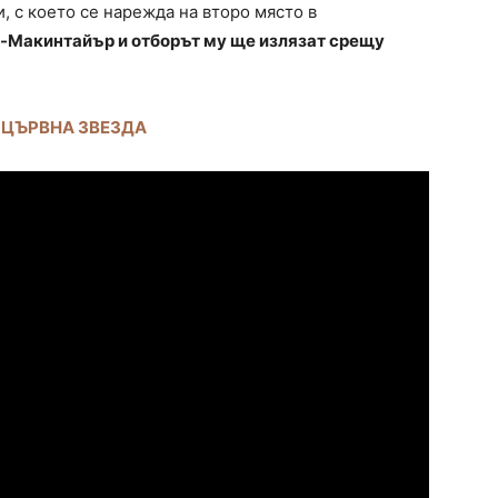
и, с което се нарежда на второ място в
-Макинтайър и отборът му ще излязат срещу
 ЦЪРВНА ЗВЕЗДА