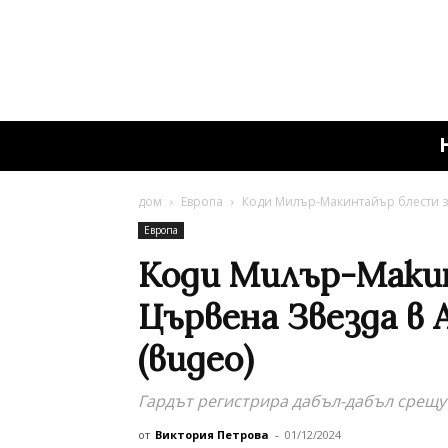
дом
Европа
Коди Милър-Макинтайър блести за
Европа
Коди Милър-Маки
Цървена Звезда в
(видео)
Гардът регистрира дабъл-дабъл срещу
от
Виктория Петрова
-
01/12/2024