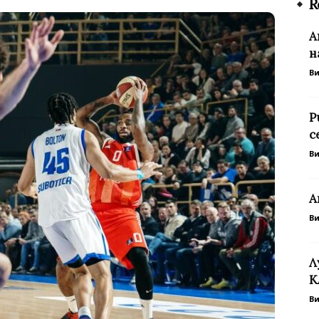
R
А
н
В
Р
с
В
А
В
Л
К
В