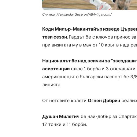
Снимка: Aleksandar Secerov/ABA-liga.com/
Коди Милър-Макинтайър изведе Цървена
този сезон.
Гардът бе с ключов принос за
при визитата му в мач от 10 кръг в надпре
Националът бе над всички за “звездашит
асистенции
плюс 1 борба и 3 откраднати 
американецът с български паспорт бе 3/8 
линията.
От неговите колеги
Огнен Добрич
реализи
Душан Милетич
бе най-добър за Спартак
17 точки и 11 борби.