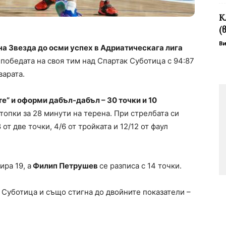
К
(
В
 Звезда до осми успех в Адриатическага лига
 победата на своя тим над Спартак Суботица с 94:87
варата.
е” и оформи дабъл-дабъл – 30 точки и 10
топки за 28 минути на терена. При стрелбата си
от две точки, 4/6 от тройката и 12/12 от фаул
ра 19, а
Филип Петрушев
се разписа с 14 точки.
 Суботица и също стигна до двойните показатели –