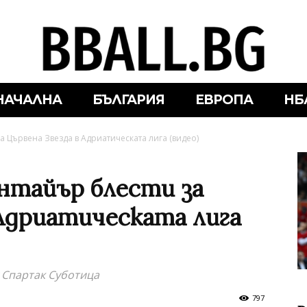
НАЧАЛНА
БЪЛГАРИЯ
ЕВРОПА
НБ
 Цървена Звезда в Адриатическата лига (видео)
нтайър блести за
 Адриатическата лига
 Спартак Суботица
797