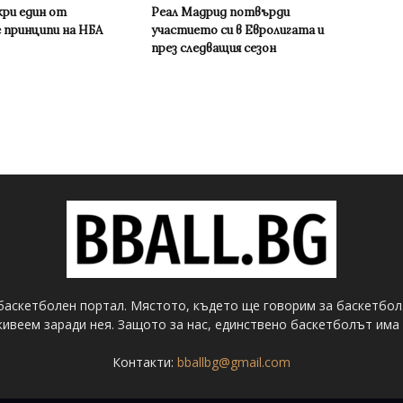
кри един от
Реал Мадрид потвърди
 принципи на НБА
участието си в Евролигата и
през следващия сезон
баскетболен портал. Мястото, където ще говорим за баскетбол
ивеем заради нея. Защото за нас, единствено баскетболът има 
Контакти:
bballbg@gmail.com