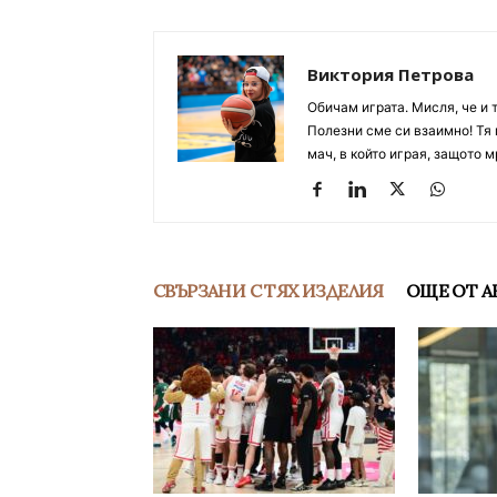
Виктория Петрова
Обичам играта. Мисля, че и 
Полезни сме си взаимно! Тя 
мач, в който играя, защото м
СВЪРЗАНИ С ТЯХ ИЗДЕЛИЯ
ОЩЕ ОТ А