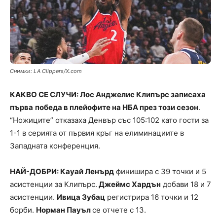
Снимки: LA Clippers/X.com
КАКВО СЕ СЛУЧИ: Лос Анджелис Клипърс записаха
първа
победа в плейофите на НБА през този сезон
.
“Ножиците” отказаха Денвър със 105:102 като гости за
1-1 в серията от първия кръг на елиминациите в
Западната конференция.
НАЙ-ДОБРИ: Кауай Ленърд
финишира с 39 точки и 5
асистенции за Клипърс.
Джеймс Хардън
добави 18 и 7
асистенции.
Ивица Зубац
регистрира 16 точки и 12
борби.
Норман Пауъл
се отчете с 13.