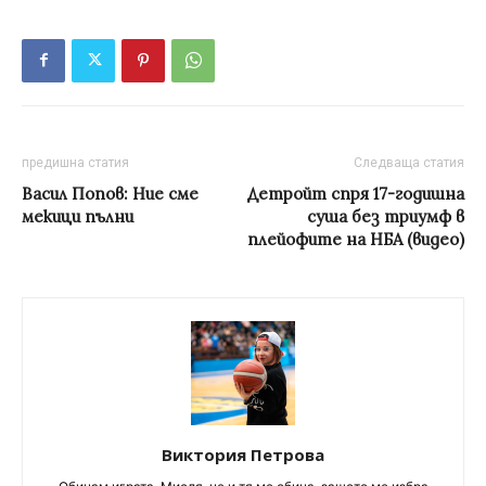
предишна статия
Следваща статия
Васил Попов: Ние сме
Детройт спря 17-годишна
мекици пълни
суша без триумф в
плейофите на НБА (видео)
Виктория Петрова