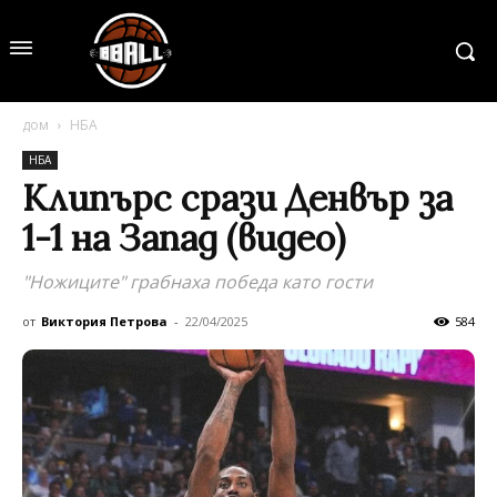
дом
НБА
НБА
Клипърс срази Денвър за
1-1 на Запад (видео)
"Ножиците" грабнаха победа като гости
от
Виктория Петрова
-
22/04/2025
584