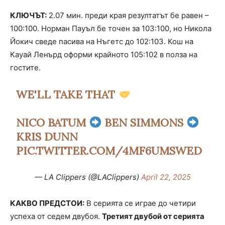
КЛЮЧЪТ:
2.07 мин. преди края резултатът бе равен –
100:100. Норман Пауъл бе точен за 103:100, но Никола
Йокич сведе пасива на Нъгетс до 102:103. Кош на
Кауай Ленърд оформи крайното 105:102 в полза на
гостите.
WE'LL TAKE THAT
NICO BATUM
BEN SIMMONS
KRIS DUNN
PIC.TWITTER.COM/4MF6UMSWED
— LA Clippers (@LAClippers)
April 22, 2025
КАКВО ПРЕДСТОИ:
В серията се играе до четири
успеха от седем двубоя.
Третият двубой от серията