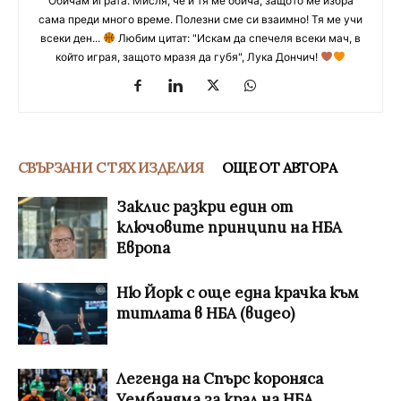
Обичам играта. Мисля, че и тя ме обича, защото ме избра
сама преди много време. Полезни сме си взаимно! Тя ме учи
всеки ден...
Любим цитат: "Искам да спечеля всеки мач, в
който играя, защото мразя да губя", Лука Дончич!
СВЪРЗАНИ С ТЯХ ИЗДЕЛИЯ
ОЩЕ ОТ АВТОРА
Заклис разкри един от
ключовите принципи на НБА
Европа
Ню Йорк с още една крачка към
титлата в НБА (видео)
Легенда на Спърс короняса
Уембаняма за крал на НБА