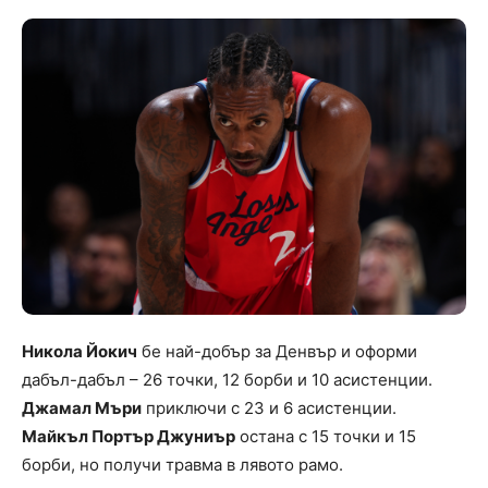
Никола Йокич
бе най-добър за Денвър и оформи
дабъл-дабъл – 26 точки, 12 борби и 10 асистенции.
Джамал Мъри
приключи с 23 и 6 асистенции.
Майкъл Портър Джуниър
остана с 15 точки и 15
борби, но получи травма в лявото рамо.