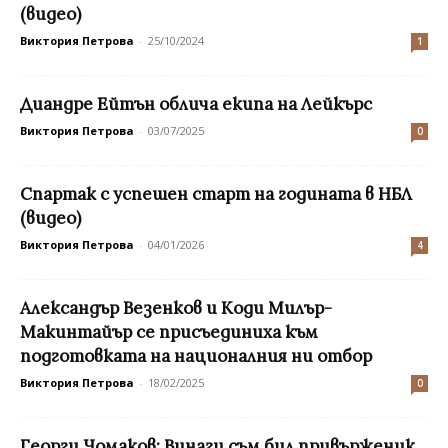
(видео)
Виктория Петрова
-
25/10/2024
1
Диандре Ейтън облича екипа на Лейкърс
Виктория Петрова
-
03/07/2025
0
Спартак с успешен старт на годината в НБЛ
(видео)
Виктория Петрова
-
04/01/2026
4
Александър Везенков и Коди Милър-
Макинтайър се присъединиха към
подготовката на националния ни отбор
Виктория Петрова
-
18/02/2025
0
Георги Чомаков: Винаги съм бил привърженик