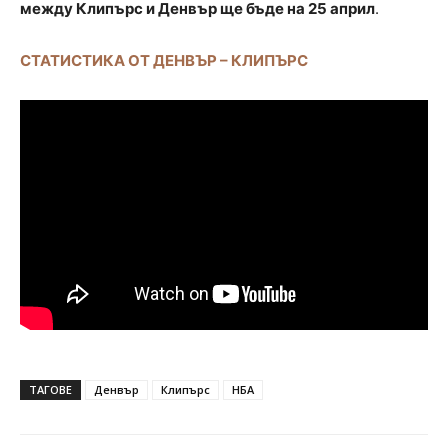
между Клипърс и Денвър ще бъде на 25 април
.
СТАТИСТИКА ОТ ДЕНВЪР – КЛИПЪРС
ТАГОВЕ
Денвър
Клипърс
НБА