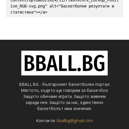
ive_RGB-svg.png" alt="Баскетболни резултати и 
статистика"></a>
BBALL.BG - българският баскетболен портал.
Мястото, където ще говорим за баскетбол.
Защото обичаме играта. Защото живеем
заради нея. Защото за нас, единствено
баскетболът има значение.
Контакти:
bballbg@gmail.com