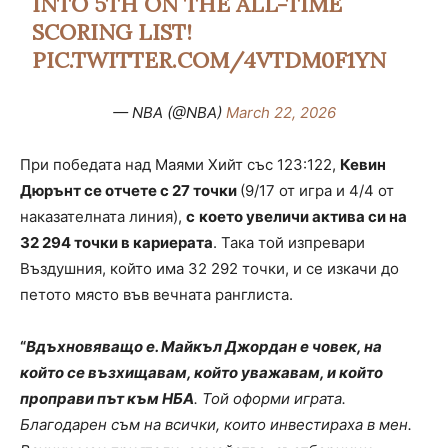
INTO 5TH ON THE ALL-TIME
SCORING LIST!
PIC.TWITTER.COM/4VTDM0F1YN
— NBA (@NBA)
March 22, 2026
При победата над Маями Хийт със 123:122,
Кевин
Дюрънт се отчете с 27 точки
(9/17 от игра и 4/4 от
наказателната линия),
с
което увеличи актива си на
32 294 точки в кариерата
. Така той изпревари
Въздушния, който има 32 292 точки, и се изкачи до
петото място във вечната ранглиста.
“
Вдъхновяващо е. Майкъл Джордан е човек, на
който се възхищавам, който уважавам, и който
проправи път към НБА
. Той оформи играта.
Благодарен съм на всички, които инвестираха в мен.