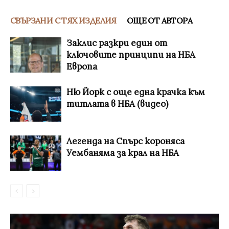
СВЪРЗАНИ С ТЯХ ИЗДЕЛИЯ
ОЩЕ ОТ АВТОРА
Заклис разкри един от
ключовите принципи на НБА
Европа
Ню Йорк с още една крачка към
титлата в НБА (видео)
Легенда на Спърс короняса
Уембаняма за крал на НБА