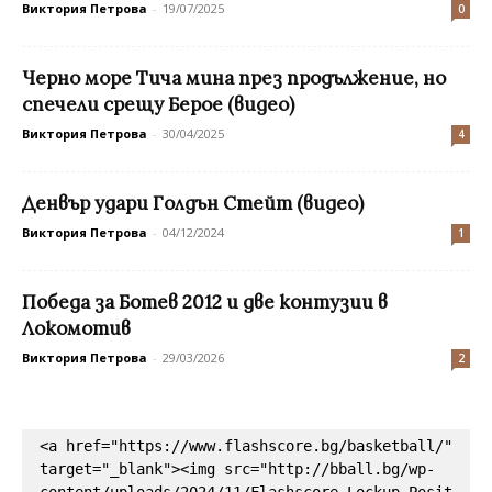
Виктория Петрова
-
19/07/2025
0
Черно море Тича мина през продължение, но
спечели срещу Берое (видео)
Виктория Петрова
-
30/04/2025
4
Денвър удари Голдън Стейт (видео)
Виктория Петрова
-
04/12/2024
1
Победа за Ботев 2012 и две контузии в
Локомотив
Виктория Петрова
-
29/03/2026
2
<a href="https://www.flashscore.bg/basketball/" 
target="_blank"><img src="http://bball.bg/wp-
content/uploads/2024/11/Flashscore_Lockup_Posit