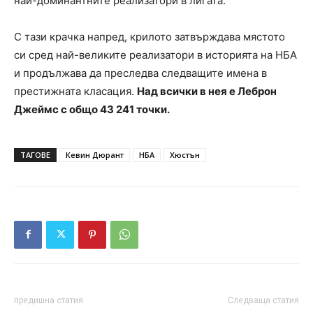
най-доминантните реализатори в лигата.
С тази крачка напред, крилото затвърждава мястото
си сред най-великите реализатори в историята на НБА
и продължава да преследва следващите имена в
престижната класация.
Над всички в нея е Леброн
Джеймс с общо 43 241 точки.
ТАГОВЕ
Кевин Дюрант
НБА
Хюстън
предишна статия
Следваща статия