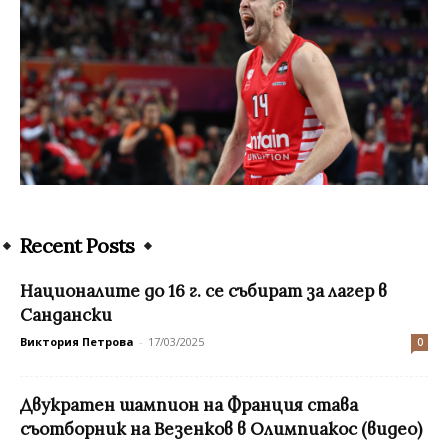
Recent Posts
Националите до 16 г. се събират за лагер в
Сандански
Виктория Петрова
-
17/03/2025
0
Двукратен шампион на Франция става
съотборник на Везенков в Олимпиакос (видео)