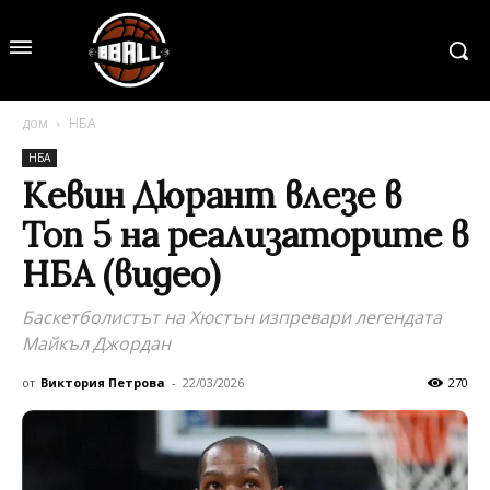
дом
НБА
НБА
Кевин Дюрант влезе в
Топ 5 на реализаторите в
НБА (видео)
Баскетболистът на Хюстън изпревари легендата
Майкъл Джордан
от
Виктория Петрова
-
22/03/2026
270