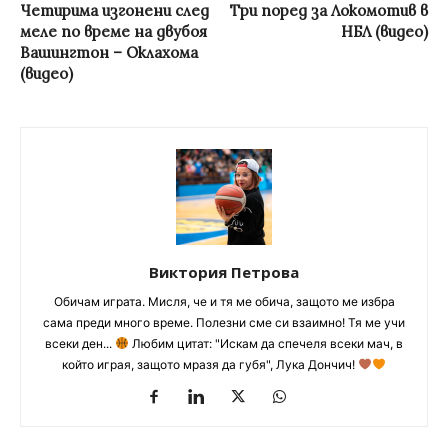
Четирима изгонени след
Три поред за Локомотив в
меле по време на двубоя
НБЛ (видео)
Вашингтон – Оклахома
(видео)
Виктория Петрова
Обичам играта. Мисля, че и тя ме обича, защото ме избра
сама преди много време. Полезни сме си взаимно! Тя ме учи
всеки ден...
Любим цитат: "Искам да спечеля всеки мач, в
който играя, защото мразя да губя", Лука Дончич!