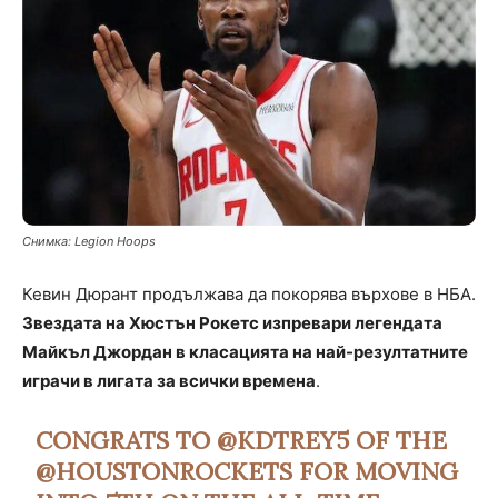
Снимка: Legion Hoops
Кевин Дюрант продължава да покорява върхове в НБА.
Звездата на Хюстън Рокетс изпревари легендата
Майкъл Джордан в класацията на най-резултатните
играчи в лигата за всички времена
.
CONGRATS TO
@KDTREY5
OF THE
@HOUSTONROCKETS
FOR MOVING