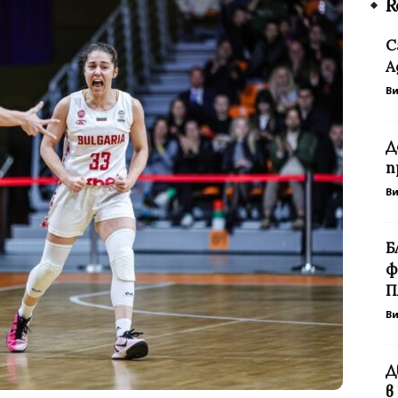
R
С
А
В
Д
п
В
Б
ф
П
В
Д
в