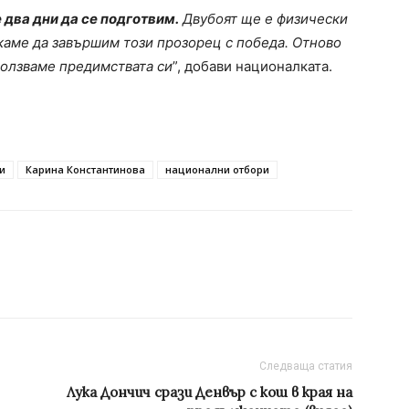
 два дни да се подготвим.
Двубоят ще е физически
искаме да завършим този прозорец с победа. Отново
ползваме предимствата си
”, добави националката.
и
Карина Константинова
национални отбори
Следваща статия
Лука Дончич срази Денвър с кош в края на