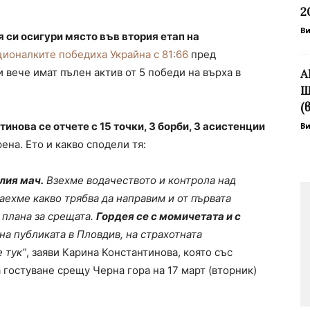
2
В
 си осигури място във втория етап на
ионалките победиха Украйна с 81:66
пред
и вече имат пълен актив от 5 победи на върха в
А
Ш
(
инова се отчете с 15 точки, 3 борби, 3 асистенции
В
ена. Ето и какво сподели тя:
лия мач.
Взехме водачеството и контрола над
наехме какво трябва да направим и от първата
 плана за срещата.
Гордея се с момичетата и с
на публиката в Пловдив, на страхотната
 тук”
, заяви Карина Константинова, която със
 гостуване срещу Черна гора на 17 март (вторник)