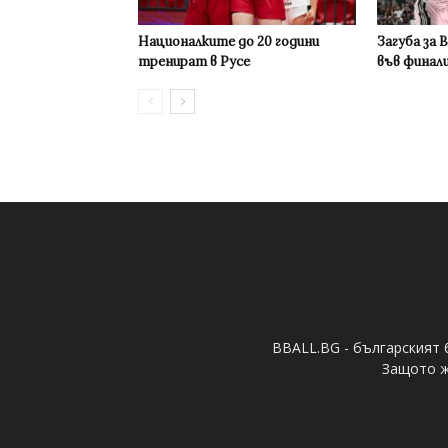
Националките до 20 години
Загуба за 
тренират в Русе
във финал
BBALL.BG - българският 
Защото ж