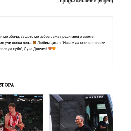
продължението (видео)
тя ме обича, защото ме избра сама преди много време.
ме учи всеки ден...
Любим цитат: "Искам да спечеля всеки
разя да губя", Лука Дончич!
ВТОРА