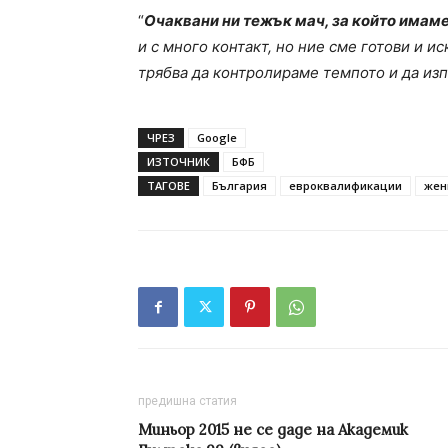
“
Очаквани ни тежък мач, за който имаме
и с много контакт, но ние сме готови и 
трябва да контролираме темпото и да из
ЧРЕЗ
Google
ИЗТОЧНИК
БФБ
ТАГОВЕ
България
евроквалификации
жен
предишна статия
Миньор 2015 не се даде на Академик