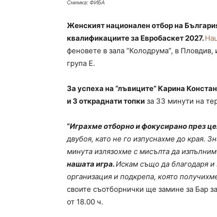
Снимка: ФИБА
Женският национален отбор на България
квалификациите за Евробаскет 2027.
Нац
феновете в зала “Колодрума”, в Пловдив, 
група Е.
За успеха на “лъвиците” Карина Констант
и 3 откраднати топки
за 33 минути на тер
“
Играхме отборно и фокусирано през це
двубоя, като не го изпуснахме до края. З
минута излязохме с мисълта да изпълним
нашата игра.
Искам също да благодаря и 
организация и подкрепа, която получихме
своите съотборнички ще замине за Бар за
от 18.00 ч.