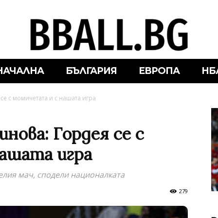
НАЧАЛНА
БЪЛГАРИЯ
ЕВРОПА
НБ
се с момичетата и с нашата игра
нова: Гордея се с
ашата игра
елия мач, сподели националката
279