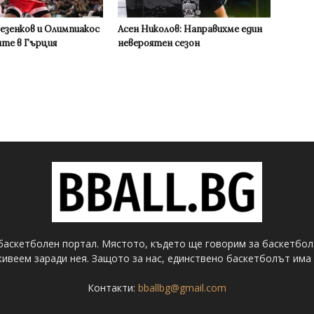
Везенков и Олимпиакос
Асен Николов: Направихме един
ите в Гърция
невероятен сезон
баскетболен портал. Мястото, където ще говорим за баскетбол
ивеем заради нея. Защото за нас, единствено баскетболът има 
Контакти:
bballbg@gmail.com