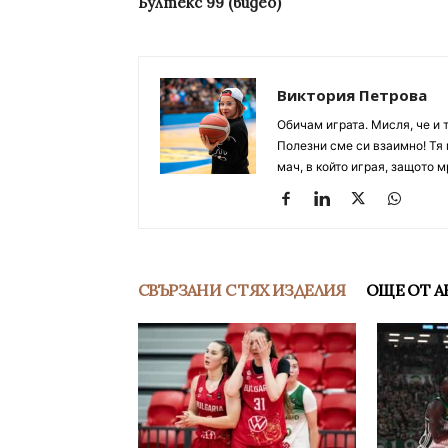
Бултекс 99 (видео)
Виктория Петрова
Обичам играта. Мисля, че и 
Полезни сме си взаимно! Тя 
мач, в който играя, защото м
СВЪРЗАНИ С ТЯХ ИЗДЕЛИЯ
ОЩЕ ОТ А