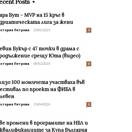
ecent Posts
ара Бут – MVP на 15 кръг в
дриатическата лига за жени
иктория Петрова
-
25/02/2025
0
евин Букър с 47 точки в драма с
родължение срещу Юта (видео)
иктория Петрова
-
08/02/2025
0
лизо 100 момичета участваха във
естивал по проект на ФИБА в
левен
иктория Петрова
-
25/04/2026
0
ве промени в програмите на НБЛ и
 квалификациите за Купа България