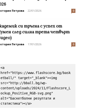
026
иктория Петрова
-
22/01/2026
0
кадемик си тръгна с успех от
умен след силна трета четвърт
видео)
иктория Петрова
-
17/01/2026
0
<a 
href="https://www.flashscore.bg/bask
etball/" target="_blank"><img 
src="http://bball.bg/wp-
content/uploads/2024/11/Flashscore_L
ockup_Positive_RGB-svg.png" 
alt="Баскетболни резултати и 
статистика"></a>