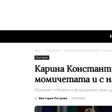
дом
България
Карина Константинова: Гордея 
България
Карина Константи
момичетата и с н
Играхме отборно и фокусирано през ц
от
Виктория Петрова
-
14/03/2026