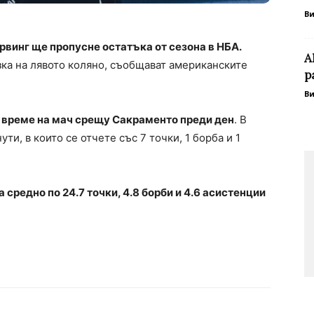
В
рвинг ще пропусне остатъка от сезона в НБА.
А
зка на лявото коляно, съобщават американските
р
В
 време на мач срещу Сакраменто преди ден
. В
ти, в които се отчете със 7 точки, 1 борба и 1
 средно по 24.7 точки, 4.8 борби и 4.6 асистенции