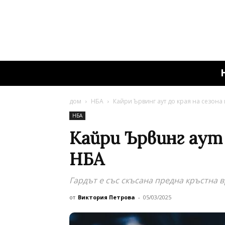
дом
НБА
Кайри Ървинг аут до края на сезона
НБА
Кайри Ървинг аут 
НБА
Гардът е със скъсана предна кръстна 
от
Виктория Петрова
-
05/03/2025