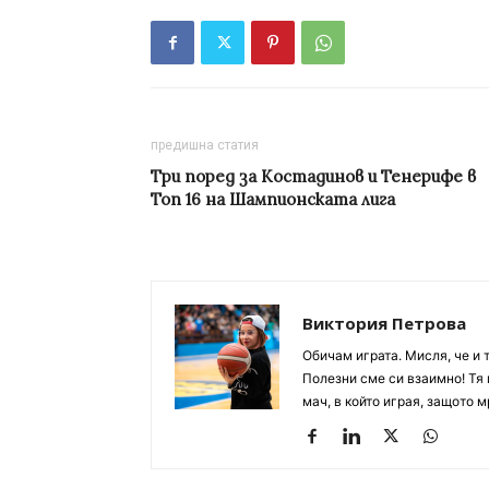
предишна статия
Три поред за Костадинов и Тенерифе в
Топ 16 на Шампионската лига
Виктория Петрова
Обичам играта. Мисля, че и 
Полезни сме си взаимно! Тя 
мач, в който играя, защото м