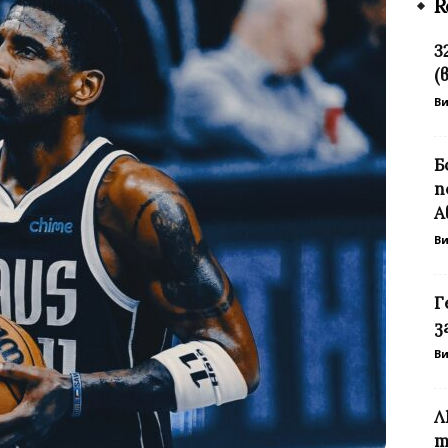
R
3
(
В
Б
п
А
В
Г
з
В
Л
т