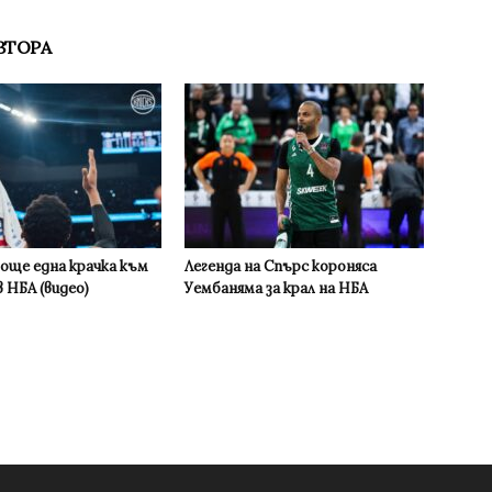
ВТОРА
 още една крачка към
Легенда на Спърс короняса
 НБА (видео)
Уембаняма за крал на НБА