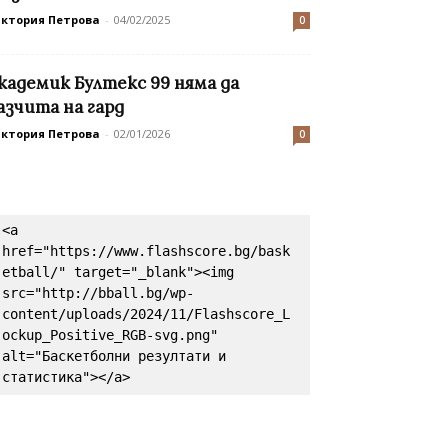
иктория Петрова
-
04/02/2025
0
кадемик Бултекс 99 няма да
азчита на гард
иктория Петрова
-
02/01/2026
0
<a 
href="https://www.flashscore.bg/bask
etball/" target="_blank"><img 
src="http://bball.bg/wp-
content/uploads/2024/11/Flashscore_L
ockup_Positive_RGB-svg.png" 
alt="Баскетболни резултати и 
статистика"></a>