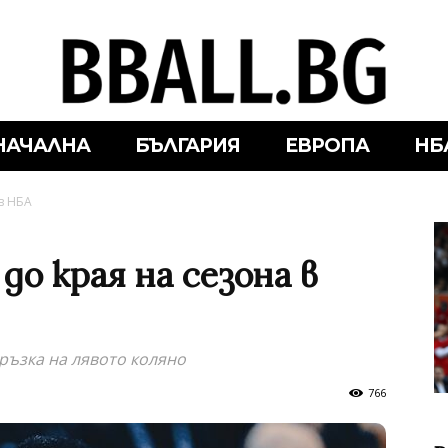
НАЧАЛНА
БЪЛГАРИЯ
ЕВРОПА
НБ
 в НБА
до края на сезона в
връзка на лявото коляно
766