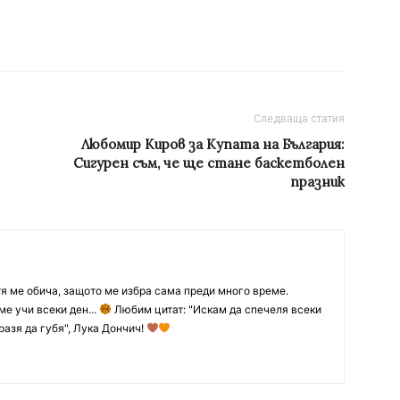
Следваща статия
Любомир Киров за Купата на България:
Сигурен съм, че ще стане баскетболен
празник
тя ме обича, защото ме избра сама преди много време.
ме учи всеки ден...
Любим цитат: "Искам да спечеля всеки
разя да губя", Лука Дончич!