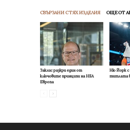
СВЪРЗАНИ С ТЯХ ИЗДЕЛИЯ
ОЩЕ ОТ А
Заклис разкри един от
Ню Йорк с
ключовите принципи на НБА
титлата в
Европа