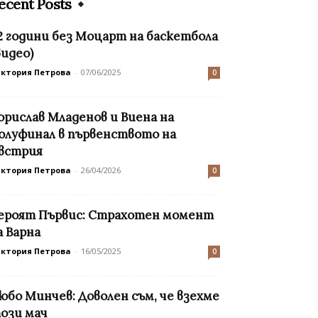
ecent Posts
2 години без Моцарт на баскетбола
видео)
иктория Петрова
-
07/06/2025
0
орислав Младенов и Виена на
олуфинал в първенството на
встрия
иктория Петрова
-
26/04/2026
0
ероят Първис: Страхотен момент
а Варна
иктория Петрова
-
16/05/2025
0
юбо Минчев: Доволен съм, че взехме
ози мач