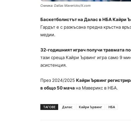
Снимка: Dallas Mavericks/X.com
Баскетболистът на Далас в НБА Кайри Ъ
Гардът е с разкъсана предна кръстна връ
медии.
32-годишният играч получи травмата по
тази среща Кайри Ървинг игра само 9 мину
асистенция.
През 2024/2025
Кайри Ървинг регистрира
в общо 50 мача
на Маверикс в НБА.
ТАГОВЕ
Далас
Кайри Ървинг
НБА