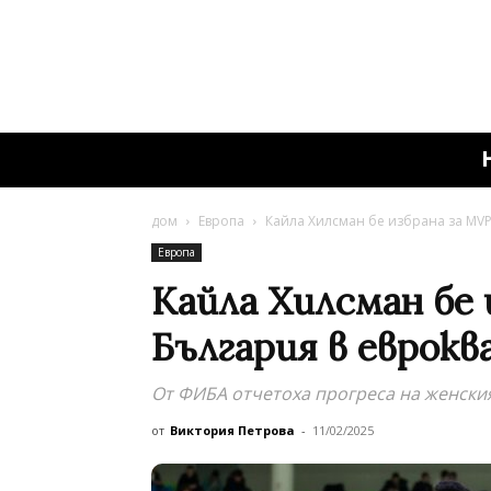
дом
Европа
Кайла Хилсман бе избрана за МVP
Европа
Кайла Хилсман бе 
България в еврок
От ФИБА отчетоха прогреса на женски
от
Виктория Петрова
-
11/02/2025