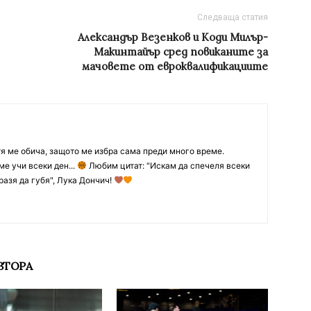
Следваща статия
Александър Везенков и Коди Милър-
Макинтайър сред повиканите за
мачовете от евроквалификациите
тя ме обича, защото ме избра сама преди много време.
ме учи всеки ден...
Любим цитат: "Искам да спечеля всеки
разя да губя", Лука Дончич!
ВТОРА