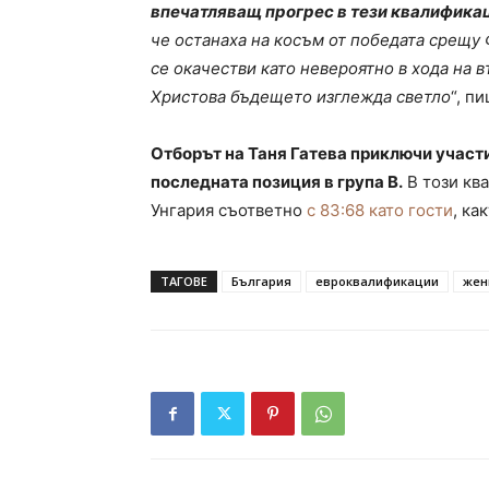
впечатляващ прогрес в тези квалифика
че останаха на косъм от победата срещу
се окачестви като невероятно в хода на 
Христова бъдещето изглежда светло
“, п
Отборът на Таня Гатева приключи участи
последната позиция в група B.
В този кв
Унгария съответно
с 83:68 като гости
, ка
ТАГОВЕ
България
евроквалификации
жен