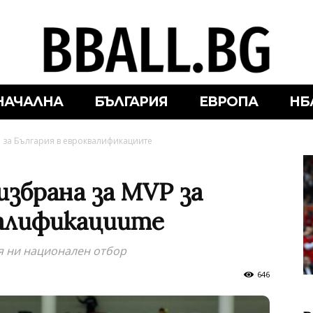
НАЧАЛНА
БЪЛГАРИЯ
ЕВРОПА
НБ
 за България в евроквалификациите
избрана за МVP за
валификациите
я ни национален отбор
646