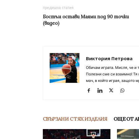
предишна статия
Бостън остави Маями под 90 точки
(видео)
Виктория Петрова
Обичам играта. Мисля, че и 
Полезни сме си взаимно! Тя 
мач, в който играя, защото м
СВЪРЗАНИ С ТЯХ ИЗДЕЛИЯ
ОЩЕ ОТ А