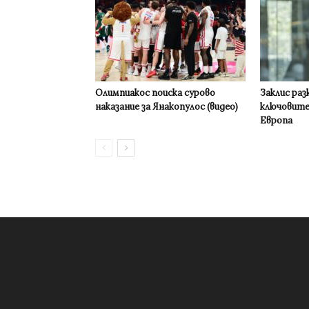
Олимпиакос поиска сурово
Заклис раз
наказание за Янакопулос (видео)
ключовите
Европа