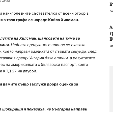
 LAP.BG
Б
В
и най-полезните състезателки от всеки отбор в
я в тази графа се нареди Кайла Хилсман.
А
г
лугите на Хилсман, шансовете на тима за
Е
омни.
Нейната продукция и принос се оказаха
В
 което направи разликата от първата секунда, след
ставяния срещу Унгария бяха епични, а резултатите
рес на американката с български паспорт, която
за КПД 27 на двубой.
ри дамите също заслужи добра оценка за
а шокиращи и показаха, че България направи