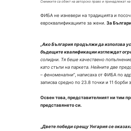
Снимките са обект на авторско право и принадлежат на
ФИБА не изневери на традицията и посоч
евроквалификациите за жени.
За Българи
„Ако България продължи да използва ус
бъдещите квалификации изглеждат огр
солидни. Тя беше качествено попълнение,
като стъпи на паркета. Нейните две пред
– феноменални“
, написаха от ФИБА по ад
записва средно по 23.8 точки и 11 борби 
Освен това, представителният ни тим п
представянето си.
„
Двете победи срещу Унгария се оказах