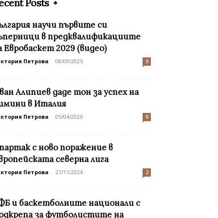
ecent Posts
ългария научи първите си
ъперници в предквалификациите
а Евробаскет 2029 (видео)
иктория Петрова
-
08/09/2025
0
ван Алипиев даде тон за успех на
имини в Италия
иктория Петрова
-
05/04/2026
0
партак с ново поражение в
вропейската северна лига
иктория Петрова
-
27/11/2024
2
ФБ и баскетболните национали с
одкрепа за футболистите на