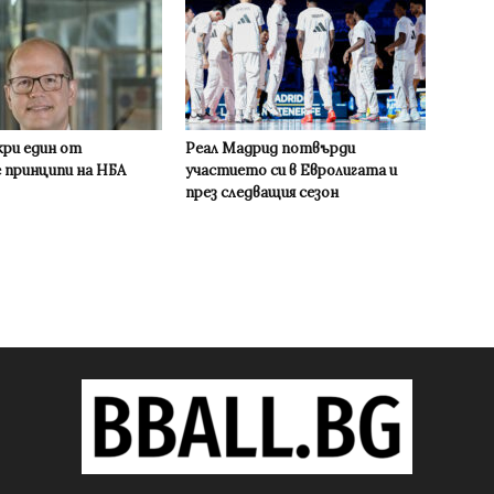
кри един от
Реал Мадрид потвърди
 принципи на НБА
участието си в Евролигата и
през следващия сезон