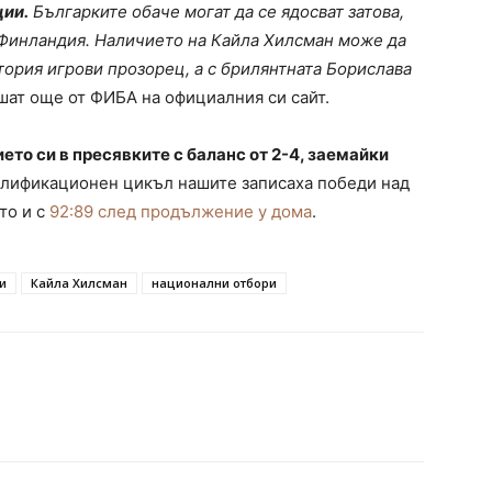
ции.
Българките обаче могат да се ядосват затова,
 Финландия. Наличието на Кайла Хилсман може да
втория игрови прозорец, а с брилянтната Борислава
ишат още от ФИБА на официалния си сайт.
ето си в пресявките с баланс от 2-4, заемайки
алификационен цикъл нашите записаха победи над
кто и с
92:89 след продължение у дома
.
и
Кайла Хилсман
национални отбори