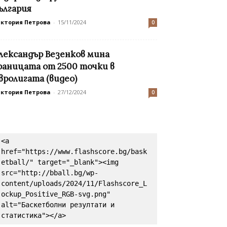
ългария
иктория Петрова
-
15/11/2024
0
лександър Везенков мина
раницата от 2500 точки в
вролигата (видео)
иктория Петрова
-
27/12/2024
0
<a 
href="https://www.flashscore.bg/bask
etball/" target="_blank"><img 
src="http://bball.bg/wp-
content/uploads/2024/11/Flashscore_L
ockup_Positive_RGB-svg.png" 
alt="Баскетболни резултати и 
статистика"></a>