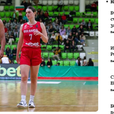
R
Б
с
з
В
И
Р
В
С
Е
В
Б
п