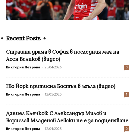
Recent Posts
Страшна драма в София в последния мач на
Асен Великов (видео)
Виктория Петрова
-
25/04/2026
0
Ню Йорк притисна Бостън в ъгъла (видео)
Виктория Петрова
-
13/05/2025
1
Даниел Клечков: С Александър Милов и
Борислав Младенов Левски не е за подценяване
Виктория Петрова
-
12/04/2025
0