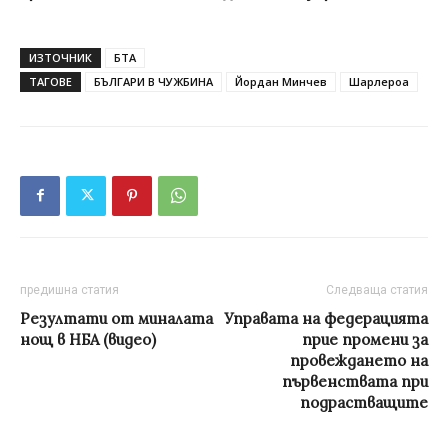
ИЗТОЧНИК
БТА
ТАГОВЕ
БЪЛГАРИ В ЧУЖБИНА
Йордан Минчев
Шарлероа
предишна статия
Следваща статия
Резултати от миналата
Управата на федерацията
нощ в НБА (видео)
прие промени за
провеждането на
първенствата при
подрастващите