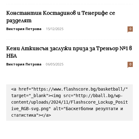
Константин Костадинов и Тенерифе се
разделят
Виктория Петрова
-
15/12/2025
0
Кени Аткинсън заслужи приза за Треньор №1 в
НБА
Виктория Петрова
-
06/05/2025
0
<a href="https://www.flashscore.bg/basketball/" 
target="_blank"><img src="http://bball.bg/wp-
content/uploads/2024/11/Flashscore_Lockup_Posit
ive_RGB-svg.png" alt="Баскетболни резултати и 
статистика"></a>