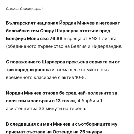
Снимка: Gzaracassport
Българският национал Йордан Минчев и неговият
белгийски тим Спиру Шарлероа отстъпи пред
Белфиус Монс със 76:88
в среща от BNXT лигата
(обединеното първенство на Белгия и Нидерландия.
С поражението Шарлероа прекъсна серията си от
три поредни успеха
и заема девето място във
временното класиране с актив 10-8.
Йордан Минчев отново бе сред най-полезните за
своя тим и завърши с 13 точки,
4 борби и 1
асистенция за 33 минути на терена.
В следващия си мач Минчев и съотборниците му
приемат състава на Остенде на 25 януари.