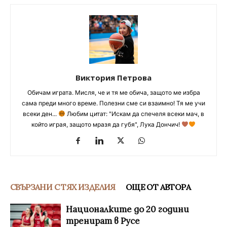
Виктория Петрова
Обичам играта. Мисля, че и тя ме обича, защото ме избра
сама преди много време. Полезни сме си взаимно! Тя ме учи
всеки ден...
Любим цитат: "Искам да спечеля всеки мач, в
който играя, защото мразя да губя", Лука Дончич!
СВЪРЗАНИ С ТЯХ ИЗДЕЛИЯ
ОЩЕ ОТ АВТОРА
Националките до 20 години
тренират в Русе