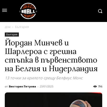
дом
България
България
Йордан Минчев и
Шарлероа с грешна
стъпка в първенството
на Белгия и Нидерландия
13 точки за крилото срещу Белфиус Монс
от
Виктория Петрова
-
23/01/2025
796