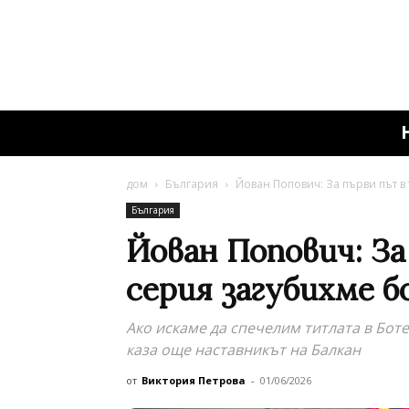
дом
България
Йован Попович: За първи път в
България
Йован Попович: За
серия загубихме б
Ако искаме да спечелим титлата в Боте
каза още наставникът на Балкан
от
Виктория Петрова
-
01/06/2026