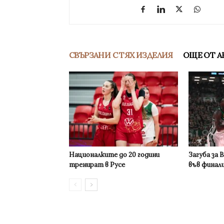
СВЪРЗАНИ С ТЯХ ИЗДЕЛИЯ
ОЩЕ ОТ А
Националките до 20 години
Загуба за 
тренират в Русе
във финал