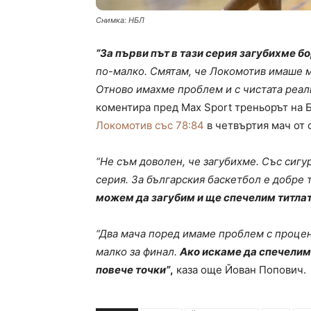
Снимка: НБЛ
“За първи път в тази серия загубихме б
по-малко. Смятам, че Локомотив имаше ма
Отново имахме проблем и с чистата реал
коментира пред Max Sport треньорът на
Локомотив със 78:84
в четвъртия мач от с
“Не съм доволен, че загубихме. Със сигу
серия. За българския баскетбол е добре 
можем да загубим и ще спечелим титлат
“Два мача поред имаме проблем с процен
малко за финал.
Ако искаме да спечелим
повече точки”
,
каза още Йован Попович.