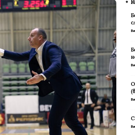
R
Б
с
В
Б
н
В
О
(
В
С
В