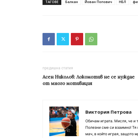
ТАГОВЕ
Балкан
Йован Попович
НБЛ
фи
предишна статия
Асен Николов: Локомотив не се нуждае
от много мотивация
Виктория Петрова
Обичам играта. Мисля, че и 
Полезни сме си взаимно! Тя 
мач, в който играя, защото м