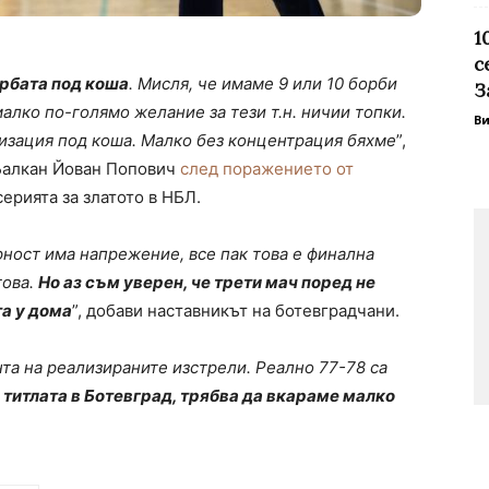
1
с
орбата под коша
. Мисля, че имаме 9 или 10 борби
З
лко по-голямо желание за тези т.н. ничии топки.
В
изация под коша. Малко без концентрация бяхме
”,
 Балкан Йован Попович
след поражението от
ерията за златото в НБЛ.
рност има напрежение, все пак това е финална
това.
Но аз съм уверен, че трети мач поред не
а у дома
”, добави наставникът на ботевградчани.
та на реализираните изстрели. Реално 77-78 са
 титлата в Ботевград, трябва да вкараме малко