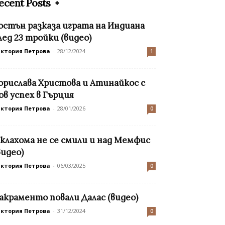
ecent Posts
остън разказа играта на Индиана
лед 23 тройки (видео)
иктория Петрова
-
28/12/2024
1
орислава Христова и Атинайкос с
ов успех в Гърция
иктория Петрова
-
28/01/2026
0
клахома не се смили и над Мемфис
видео)
иктория Петрова
-
06/03/2025
0
акраменто повали Далас (видео)
иктория Петрова
-
31/12/2024
0