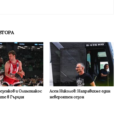
ВТОРА
Везенков и Олимпиакос
Асен Николов: Направихме един
ите в Гърция
невероятен сезон