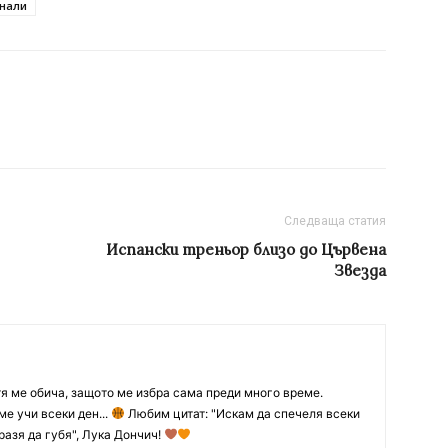
нали
Следваща статия
Испански треньор близо до Цървена
Звезда
тя ме обича, защото ме избра сама преди много време.
ме учи всеки ден...
Любим цитат: "Искам да спечеля всеки
разя да губя", Лука Дончич!