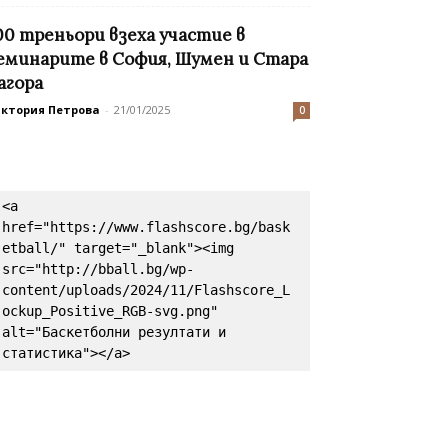
00 треньори взеха участие в
еминарите в София, Шумен и Стара
агора
иктория Петрова
-
21/01/2025
0
<a 
href="https://www.flashscore.bg/bask
etball/" target="_blank"><img 
src="http://bball.bg/wp-
content/uploads/2024/11/Flashscore_L
ockup_Positive_RGB-svg.png" 
alt="Баскетболни резултати и 
статистика"></a>