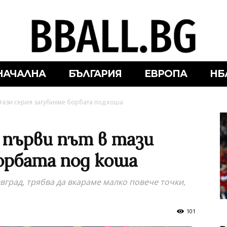
НАЧАЛНА
БЪЛГАРИЯ
ЕВРОПА
НБ
 тази серия загубихме борбата под коша
 първи път в тази
орбата под коша
вград, трябва да вкараме малко повече точки,
101