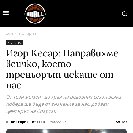
дом
България
България
Игор Кесар: Направихме
всичко, което
треньорът искаше от
нас
От този момент до края на редовния сезон всяка
победа ще бъде от значение за нас, добави
центърът на Спартак
от
Виктория Петрова
-
29/03/2025
656