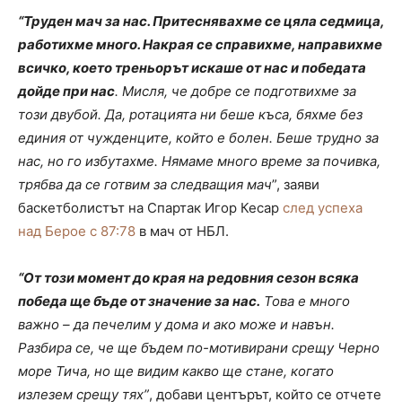
“Труден мач за нас. Притеснявахме се цяла седмица,
работихме много. Накрая се справихме, направихме
всичко, което треньорът искаше от нас и победата
дойде при нас
. Мисля, че добре се подготвихме за
този двубой. Да, ротацията ни беше къса, бяхме без
единия от чужденците, който е болен. Беше трудно за
нас, но го избутахме. Нямаме много време за почивка,
трябва да се готвим за следващия мач
”, заяви
баскетболистът на Спартак Игор Кесар
след успеха
над Берое с 87:78
в мач от НБЛ.
“От този момент до края на редовния сезон всяка
победа ще бъде от значение за нас.
Това е много
важно – да печелим у дома и ако може и навън.
Разбира се, че ще бъдем по-мотивирани срещу Черно
море Тича, но ще видим какво ще стане, когато
излезем срещу тях”
, добави центърът, който се отчете