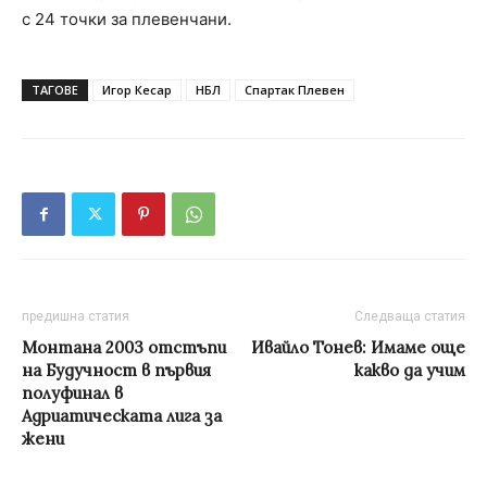
с 24 точки за плевенчани.
ТАГОВЕ
Игор Кесар
НБЛ
Спартак Плевен
предишна статия
Следваща статия
Монтана 2003 отстъпи
Ивайло Тонев: Имаме още
на Будучност в първия
какво да учим
полуфинал в
Адриатическата лига за
жени