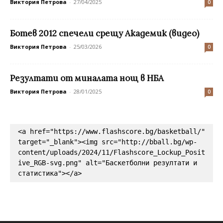
Виктория Петрова
-
27/04/2025
0
Ботев 2012 спечели срещу Академик (видео)
Виктория Петрова
-
25/03/2026
0
Резултати от миналата нощ в НБА
Виктория Петрова
-
28/01/2025
0
<a href="https://www.flashscore.bg/basketball/" 
target="_blank"><img src="http://bball.bg/wp-
content/uploads/2024/11/Flashscore_Lockup_Posit
ive_RGB-svg.png" alt="Баскетболни резултати и 
статистика"></a>