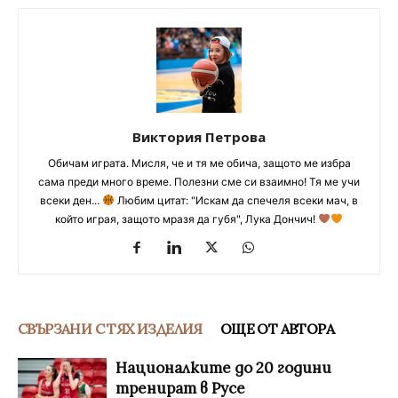
Виктория Петрова
Обичам играта. Мисля, че и тя ме обича, защото ме избра
сама преди много време. Полезни сме си взаимно! Тя ме учи
всеки ден...
Любим цитат: "Искам да спечеля всеки мач, в
който играя, защото мразя да губя", Лука Дончич!
СВЪРЗАНИ С ТЯХ ИЗДЕЛИЯ
ОЩЕ ОТ АВТОРА
Националките до 20 години
тренират в Русе