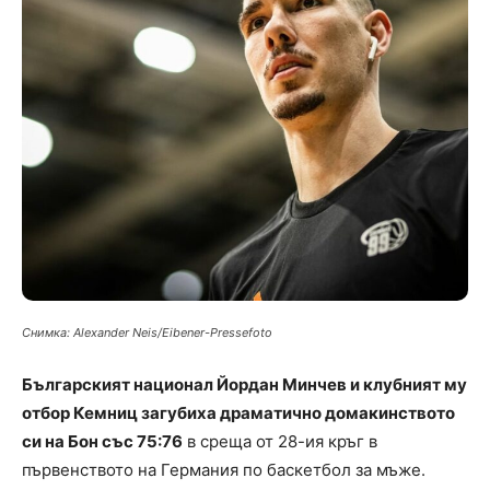
Снимка: Alexander Neis/Eibener-Pressefoto
Българският национал Йордан Минчев и клубният му
отбор Кемниц загубиха драматично домакинството
си на Бон със 75:76
в среща от 28-ия кръг в
първенството на Германия по баскетбол за мъже.