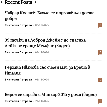
Recent Posts
Чавдар Костов: Бяхме се подготвили доста
добре
Виктория Петрова
-
06/03/2025
0
39 точки на Леброн Джеймс не спасиха
Лейкърс срещу Мемфис (видео)
Виктория Петрова
-
07/11/2024
0
Гергана Иванова със силен мач за Бреша в
Италия
Виктория Петрова
-
03/11/2024
0
Берое се справи с Миньор 2015 у дома (видео)
Виктория Петрова
-
24/01/2026
0