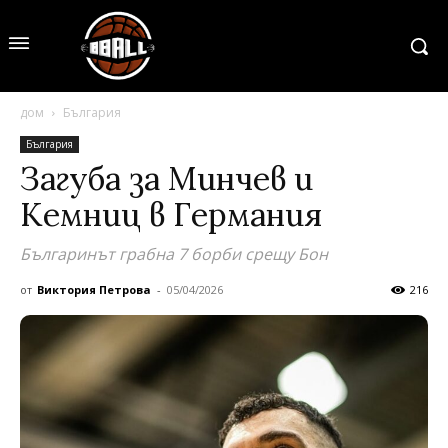
дом
България
България
Загуба за Минчев и
Кемниц в Германия
Българинът грабна 7 борби срещу Бон
от
Виктория Петрова
-
05/04/2026
216