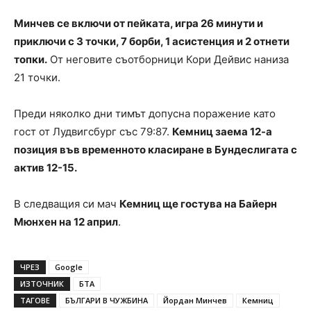
Минчев се включи от пейката, игра 26 минути и
приключи с 3 точки, 7 борби, 1 асистенция и 2 отнети
топки.
От неговите съотборници Кори Дейвис наниза
21 точки.
Преди няколко дни тимът допусна поражение като
гост от Лудвигсбург със 79:87.
Кемниц заема 12-а
позиция във временното класиране в Бундеслигата с
актив 12-15.
В следващия си мач
Кемниц ще гостува на Байерн
Мюнхен на 12 април
.
ЧРЕЗ
Google
ИЗТОЧНИК
БТА
ТАГОВЕ
БЪЛГАРИ В ЧУЖБИНА
Йордан Минчев
Кемниц