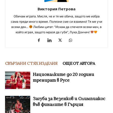
Виктория Петрова
Обичам играта. Мисля, че и тя ме обича, защото ме избра
сама преди много време. Полезни сме си взаимно! Тя ме учи
всеки ден...
Любим цитат: "Искам да спечеля всеки мач, в
който играя, защото мразя да губя", Лука Дончич!
СВЪРЗАНИ С ТЯХ ИЗДЕЛИЯ
ОЩЕ ОТ АВТОРА
Националките до 20 години
тренират в Русе
Загуба за Везенков и Олимпиакос
във финалите в Гърция