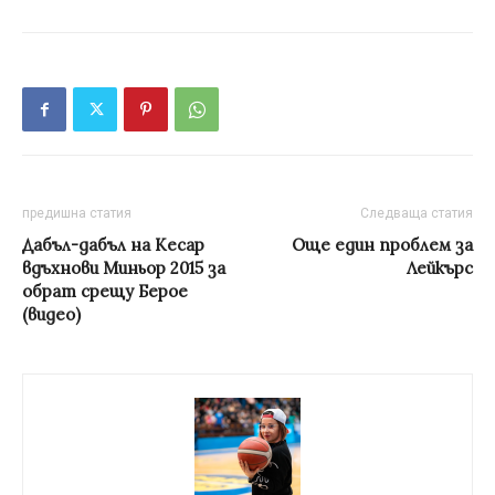
предишна статия
Следваща статия
Дабъл-дабъл на Кесар
Още един проблем за
вдъхнови Миньор 2015 за
Лейкърс
обрат срещу Берое
(видео)