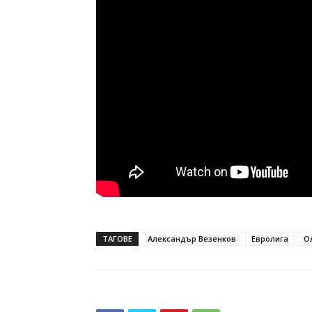
ТАГОВЕ
Александър Везенков
Евролига
О