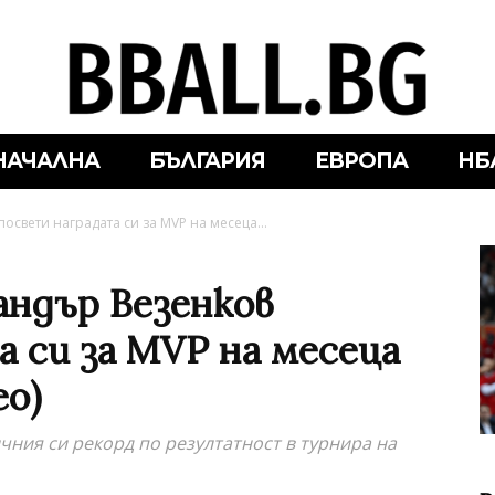
НАЧАЛНА
БЪЛГАРИЯ
ЕВРОПА
НБ
освети наградата си за MVP на месеца...
андър Везенков
 си за MVP на месеца
ео)
чния си рекорд по резултатност в турнира на