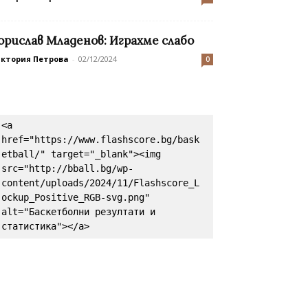
орислав Младенов: Играхме слабо
иктория Петрова
-
02/12/2024
0
<a 
href="https://www.flashscore.bg/bask
etball/" target="_blank"><img 
src="http://bball.bg/wp-
content/uploads/2024/11/Flashscore_L
ockup_Positive_RGB-svg.png" 
alt="Баскетболни резултати и 
статистика"></a>