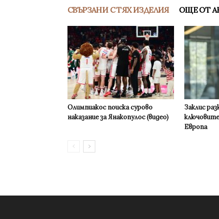
СВЪРЗАНИ С ТЯХ ИЗДЕЛИЯ
ОЩЕ ОТ А
Олимпиакос поиска сурово
Заклис раз
наказание за Янакопулос (видео)
ключовите
Европа