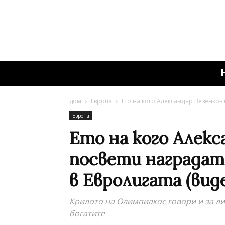
дом
Европа
Ето на кого Александър Везенков п
Европа
Ето на кого Алекс
посвети наградата
в Евролигата (вид
Крилото на Олимпиакос говори и за ли
богатите