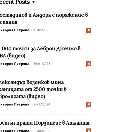
ecent Posts
остадинов и Андора с поражение в
спания
иктория Петрова
-
15/05/2026
0
1 000 точки за Леброн Джеймс в
БА (видео)
иктория Петрова
-
19/01/2026
0
лександър Везенков мина
раницата от 2500 точки в
вролигата (видео)
иктория Петрова
-
27/12/2024
0
остън прати Порзингис в Атланта
иктория Петрова
-
25/06/2025
0