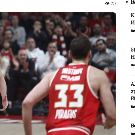
R
707
К
И
В
5
Н
В
А
г
Е
В
Б
В