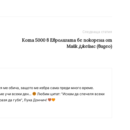
Следваща статия
Кота 5000 в Евролигата бе покорена от
Майк Джеймс (видео)
тя ме обича, защото ме избра сама преди много време.
ме учи всеки ден...
Любим цитат: "Искам да спечеля всеки
разя да губя", Лука Дончич!