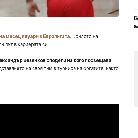
Б
В
на месец януари в Евролигата
. Крилото на
и път в кариерата си.
лександър Везенков сподели на кого посвещава
дставянето на своя тим в турнира на богатите, както