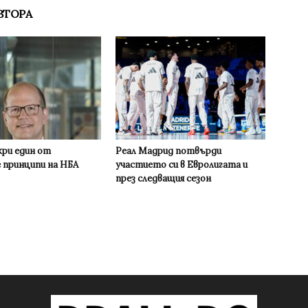
ВТОРА
кри един от
Реал Мадрид потвърди
 принципи на НБА
участието си в Евролигата и
през следващия сезон