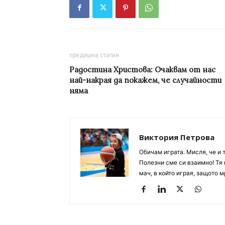
предишна статия
Радостина Христова: Очаквам от нас
най-накрая да покажем, че случайности
няма
Виктория Петрова
Обичам играта. Мисля, че и 
Полезни сме си взаимно! Тя 
мач, в който играя, защото м