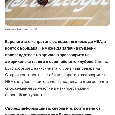
Снимка: Eurohoops.net
Евролигата е изпратила официално писмо до НБА, в
което съобщава, че може да започне съдебни
производства във връзка с преговорите на
американската лига с европейските клубове.
Според
Eurohoops.net, най-силната клубна надпревара на
Стария континент се е обявила против разговорите на
НБА с клубове, които вече са подписали дългосрочни
споразумения за участие в най-престижния
европейски турнир.
Според информацията, клубовете, които вече са
потвърдили участието си в Евролигата чрез