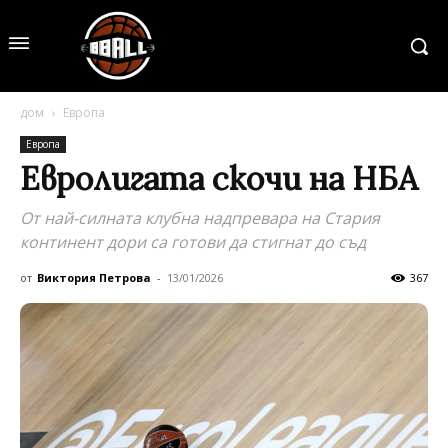
дом
Европа
Европа
Евролигата скочи на НБА
От най-силната клубна надпревара на Стария
континент дори са готови да стигнат до съд
от
Виктория Петрова
-
13/01/2026
367