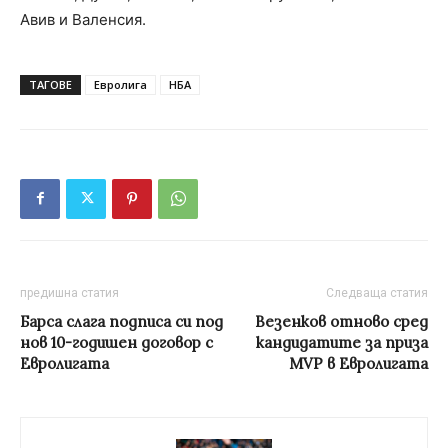
Авив и Валенсия.
ТАГОВЕ
Евролига
НБА
предишна статия
Следваща статия
Барса слага подписа си под
Везенков отново сред
нов 10-годишен договор с
кандидатите за приза
Евролигата
MVP в Евролигата