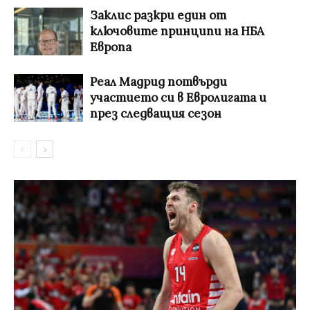
Заклис разкри един от
ключовите принципи на НБА
Европа
Реал Мадрид потвърди
участието си в Евролигата и
през следващия сезон