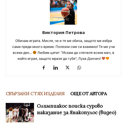
Виктория Петрова
Обичам играта. Мисля, че и тя ме обича, защото ме избра
сама преди много време. Полезни сме си взаимно! Тя ме учи
всеки ден...
Любим цитат: "Искам да спечеля всеки мач, в
който играя, защото мразя да губя", Лука Дончич!
СВЪРЗАНИ С ТЯХ ИЗДЕЛИЯ
ОЩЕ ОТ АВТОРА
Олимпиакос поиска сурово
наказание за Янакопулос (видео)