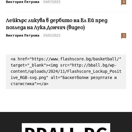
Виктория Петрова
-
04/07/2025
0
Лейкърс ликува в дербито на Ел Ей пред
погледа на Лука Дончич (видео)
Виктория Петрова
-
05/02/2025
2
<a href="https://www.flashscore.bg/basketball/" 
target="_blank"><img src="http://bball.bg/wp-
content/uploads/2024/11/Flashscore_Lockup_Posit
ive_RGB-svg.png" alt="Баскетболни резултати и 
статистика"></a>