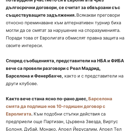
дългосрочни договори, се считат за обвързани със
съществуващите задължения.
Всякакви преговори
относно преминаване към алтернативен турнир биха
могли да се смятат за нарушение на споразуменията.
Поради това от Евролигата обмислят правна защита на
своите интереси.
Според съобщенията, представители на НБА и ФИБА
вече са провели разговори с Реал Мадрид,
Барселона и Фенербахче,
както и с представители на
други клубове.
Както вече стана ясно по-рано днес,
Барселона
смята да подпише нов 10-годишен договор с
Евролигата
.
Към подобни стъпки действия са
предприели още Партизан, Цървена Звезда, Виртус
Болоня, Дубай, Монако, Апоел Йерусалим, Апоел Тел