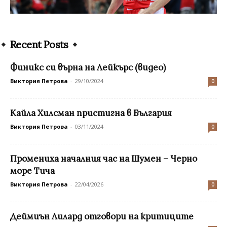
Recent Posts
Финикс си върна на Лейкърс (видео)
Виктория Петрова
-
29/10/2024
0
Кайла Хилсман пристигна в България
Виктория Петрова
-
03/11/2024
0
Промениха началния час на Шумен – Черно
море Тича
Виктория Петрова
-
22/04/2026
0
Деймиън Лилард отговори на критиците